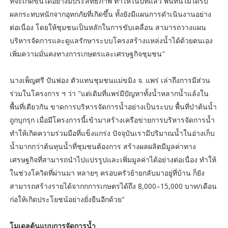
ที่จะเกิดขึ้นได้อย่างมีประสิทธิภาพ ทำให้ในปีที่แล้ว พื้นที่นี้ไม่ได้รับ
ผลกระทบหนักจากอุทกภัยที่เกิดขึ้น ทั้งยังมีแผนการดำเนินงานอย่าง
ต่อเนื่อง โดยให้ชุมชนเป็นหลักในการขับเคลื่อน สามารถวางแผน
บริหารจัดการและดูแลรักษาระบบโครงสร้างแหล่งน้ำได้ด้วยตนเอง
เพิ่มความมั่นคงทางการเกษตรและเศรษฐกิจชุมชน"
นางเพ็ญศรี ปันฟอง ตัวแทนชุมชนแม่ขมิง จ. แพร่ เล่าถึงการมีส่วน
ร่วมในโครงการ ฯ ว่า "แต่เดิมที่แพร่มีปัญหาทั้งน้ำหลากน้ำแล้งใน
พื้นที่เดียวกัน ขาดการบริหารจัดการน้ำอย่างเป็นระบบ พื้นที่ป่าต้นน้ำ
ถูกบุกรุก เมื่อมีโครงการนี้เข้ามาสร้างเครือข่ายการบริหารจัดการน้ำ
ทำให้เกิดความร่วมมือที่แข็งแกร่ง ปัจจุบันเรามีปริมาณน้ำในอ่างเก็บ
น้ำมากกว่าต้นทุนน้ำที่ชุมชนต้องการ สร้างผลผลิตมีมูลค่าทาง
เศรษฐกิจที่สามารถนำไปแปรรูปและเพิ่มมูลค่าได้อย่างต่อเนื่อง ทำให้
ในช่วงโควิดที่ผ่านมา หลายๆ ครอบครัวย้ายกลับมาอยู่ที่บ้าน ก็ยัง
สามารถสร้างรายได้จากกการเกษตรได้ถึง 8,000–15,000 บาท/เดือน
ก่อให้เกิดประโยชน์อย่างยั่งยืนอีกด้วย"
โมเดลต้นแบบการจัดการน้ำ