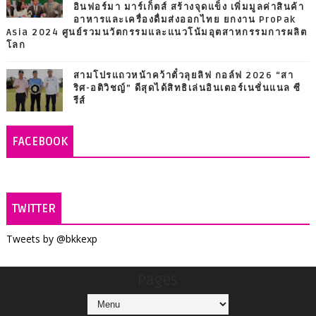
อินฟอร์มา มาร์เก็ตส์ สร้างจุดแข็ง เพิ่มมูลค่าสินค้า
อาหารและเครื่องดื่มส่งออกไทย ยกงาน ProPak
Asia 2024 ศูนย์รวมนวัตกรรมและแนวโน้มอุตสาหกรรมการผลิต
โลก
สามโปรแถวหน้าคว้าตั๋วลุยลิฟ กอล์ฟ 2026 “สา
ริศ-อติวิชญ์” ดีสุดได้สิทธิเล่นอินเตอร์เนชั่นแนล ซี
รีส์
FACEBOOK
TWITTER
Tweets by @bkkexp
Pages