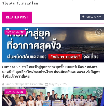
รีไซเคิล รับเทรนด์โลก
View More
RELATED POST
ENVIRONMENT
Climate Shift! ไทยเข้าสู่ยุคอากาศสุดขั้ว เบเยอร์เตือน “หลังคา-
ดาดฟ้า” จุดเสี่ยงใหม่ของบ้านไทย ฝนหนักสลับแดดแรง เร่งปัญหา
รั่วซึมเร็วกว่าที่เคย
9motS Nathphakh Hiranratn
May 28, 2026
ENVIRONMENT