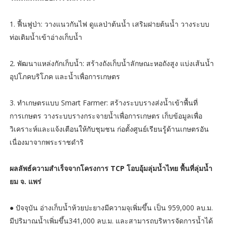
1. ฟื้นฟูป่า: วางแนวกันไฟ ดูแลป่าต้นน้ำ เสริมฝายต้นน้ำ วางระบบ
ท่อเติมน้ำเข้าอ่างเก็บน้ำ
2. พัฒนาแหล่งกักเก็บน้ำ: สร้างถังเก็บน้ำลักษณะหอถังสูง แบ่งเส้นน้ำ
อุปโภคบริโภค และน้ำเพื่อการเกษตร
3. ทำเกษตรแบบ Smart Farmer: สร้างระบบรางส่งน้ำเข้าพื้นที่
การเกษตร วางระบบรางกระจายน้ำเพื่อการเกษตร เก็บข้อมูลเพื่อ
วิเคราะห์และแจ้งเตือนให้กับชุมชน ก่อตั้งศูนย์เรียนรู้ด้านเกษตรอัน
เนื่องมาจากพระราชดำริ
ผลลัพธ์ความสำเร็จจากโครงการ TCP โอบอุ้มลุ่มน้ำไทย พื้นที่ลุ่มน้ำ
ยม จ. แพร่
● ปัจจุบัน อ่างเก็บน้ำห้วยปะยางมีความจุเพิ่มขึ้น เป็น 959,000 ลบ.ม.
มีปริมาณน้ำเพิ่มขึ้น341,000 ลบ.ม. และสามารถบริหารจัดการน้ำได้