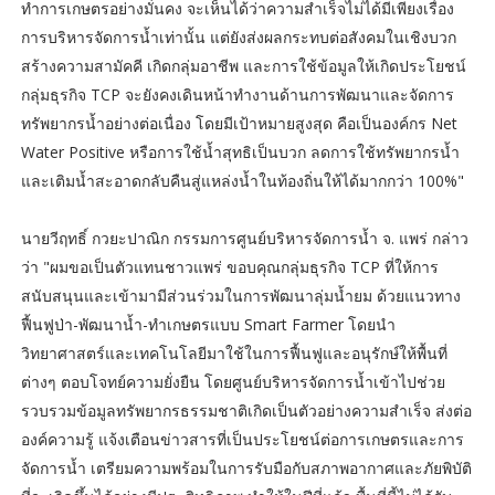
ทำการเกษตรอย่างมั่นคง จะเห็นได้ว่าความสำเร็จไม่ได้มีเพียงเรื่อง
การบริหารจัดการน้ำเท่านั้น แต่ยังส่งผลกระทบต่อสังคมในเชิงบวก
สร้างความสามัคคี เกิดกลุ่มอาชีพ และการใช้ข้อมูลให้เกิดประโยชน์
กลุ่มธุรกิจ TCP จะยังคงเดินหน้าทำงานด้านการพัฒนาและจัดการ
ทรัพยากรน้ำอย่างต่อเนื่อง โดยมีเป้าหมายสูงสุด คือเป็นองค์กร Net
Water Positive หรือการใช้น้ำสุทธิเป็นบวก ลดการใช้ทรัพยากรน้ำ
และเติมน้ำสะอาดกลับคืนสู่แหล่งน้ำในท้องถิ่นให้ได้มากกว่า 100%"
นายวีฤทธิ์ กวยะปาณิก กรรมการศูนย์บริหารจัดการน้ำ จ. แพร่ กล่าว
ว่า "ผมขอเป็นตัวแทนชาวแพร่ ขอบคุณกลุ่มธุรกิจ TCP ที่ให้การ
สนับสนุนและเข้ามามีส่วนร่วมในการพัฒนาลุ่มน้ำยม ด้วยแนวทาง
ฟื้นฟูป่า-พัฒนาน้ำ-ทำเกษตรแบบ Smart Farmer โดยนำ
วิทยาศาสตร์และเทคโนโลยีมาใช้ในการฟื้นฟูและอนุรักษ์ให้พื้นที่
ต่างๆ ตอบโจทย์ความยั่งยืน โดยศูนย์บริหารจัดการน้ำเข้าไปช่วย
รวบรวมข้อมูลทรัพยากรธรรมชาติเกิดเป็นตัวอย่างความสำเร็จ ส่งต่อ
องค์ความรู้ แจ้งเตือนข่าวสารที่เป็นประโยชน์ต่อการเกษตรและการ
จัดการน้ำ เตรียมความพร้อมในการรับมือกับสภาพอากาศและภัยพิบัติ