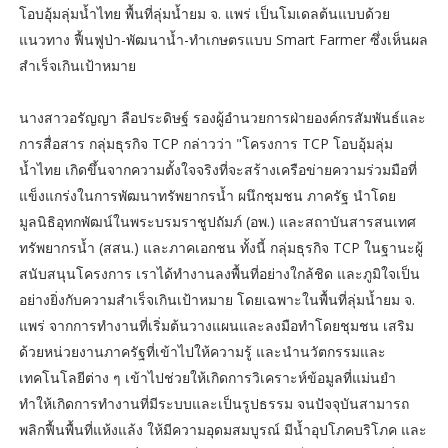
โอบอุ้มลุ่มน้ำไทย พื้นที่ลุ่มน้ำยม จ. แพร่ เป็นโมเดลต้นแบบด้วย
แนวทาง ฟื้นฟูป่า-พัฒนาน้ำ-ทำเกษตรแบบ Smart Farmer ซึ่งเห็นผล
สำเร็จเกินเป้าหมาย
นางสาวอรัญญา ลือประดิษฐ์ รองผู้อำนวยการฝ่ายองค์กรสัมพันธ์และ
การสื่อสาร กลุ่มธุรกิจ TCP กล่าวว่า "โครงการ TCP โอบอุ้มลุ่ม
น้ำไทย เกิดขึ้นจากความตั้งใจจริงที่จะสร้างเครือข่ายความร่วมมือที่
แข็งแกร่งในการพัฒนาทรัพยากรน้ำ ผนึกชุมชน ภาครัฐ นำโดย
มูลนิธิอุทกพัฒน์ในพระบรมราชูปถัมภ์ (อพ.) และสถาบันสารสนเทศ
ทรัพยากรน้ำ (สสน.) และภาคเอกชน ทั้งนี้ กลุ่มธุรกิจ TCP ในฐานะผู้
สนับสนุนโครงการ เราได้ทำงานลงพื้นที่อย่างใกล้ชิด และภูมิใจเป็น
อย่างยิ่งกับความสำเร็จเกินเป้าหมาย โดยเฉพาะในพื้นที่ลุ่มน้ำยม จ.
แพร่ จากการทำงานที่เริ่มต้นวางแผนและลงมือทำโดยชุมชน เสริม
ด้วยหน่วยงานภาครัฐที่เข้าไปให้ความรู้ และนำนวัตกรรมและ
เทคโนโลยีต่าง ๆ เข้าไปช่วยให้เกิดการวิเคราะห์ข้อมูลที่แม่นยำ
ทำให้เกิดการทำงานที่มีระบบและเป็นรูปธรรม จนปัจจุบันสามารถ
พลิกฟื้นพื้นที่แห้งแล้ง ให้มีความอุดมสมบูรณ์ มีน้ำอุปโภคบริโภค และ