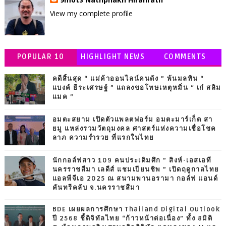
View my complete profile
POPULAR 10
HIGHLIGHT NEWS
COMMENTS
คดีสิ้นสุด “ แม่ค้าออนไลน์คนดัง ” พ้นมลทิน “
แบงค์ ธีระเศรษฐ์ ” แถลงขอโทษเหตุหมิ่น “ เก๋ สลิม
แมค ”
อมตะสยาม เปิดตัวแพลตฟอร์ม อมตะมาร์เก็ต สา
ยมู แหล่งรวมวัตถุมงคล ศาสตร์แห่งความเชื่อโชค
ลาภ ความร่ำรวย ที่แรกในไทย
นักกอล์ฟสาว 109 คนประเดิมศึก ” สิงห์-เอสเอที
นครราชสีมา เลดีส์ แชมเปียนชิพ ” เปิดฤดูกาลไทย
แอลพีจีเอ 2025 ณ สนามพานอรามา กอล์ฟ แอนด์
คันทรีคลับ จ.นครราชสีมา
BDE เผยผลการศึกษา Thailand Digital Outlook
ปี 2568 ชี้ดิจิทัลไทย “ก้าวหน้าต่อเนื่อง” ทั้ง 8มิติ