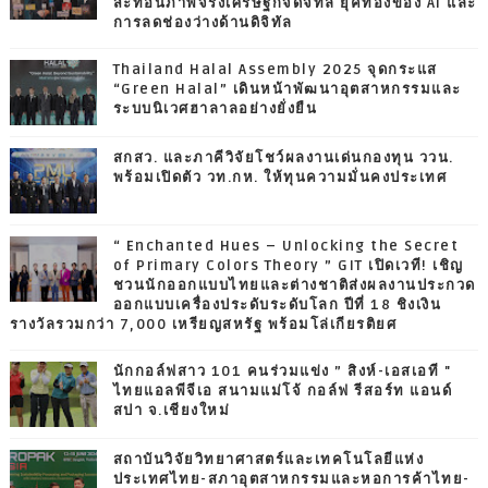
สะท้อนภาพจริงเศรษฐกิจดิจิทัล ยุคทองของ AI และ
การลดช่องว่างด้านดิจิทัล
Thailand Halal Assembly 2025 จุดกระแส
“Green Halal” เดินหน้าพัฒนาอุตสาหกรรมและ
ระบบนิเวศฮาลาลอย่างยั่งยืน
สกสว. และภาคีวิจัยโชว์ผลงานเด่นกองทุน ววน.
พร้อมเปิดตัว วท.กห. ให้ทุนความมั่นคงประเทศ
“ Enchanted Hues – Unlocking the Secret
of Primary Colors Theory ” GIT เปิดเวที! เชิญ
ชวนนักออกแบบไทยและต่างชาติส่งผลงานประกวด
ออกแบบเครื่องประดับระดับโลก ปีที่ 18 ชิงเงิน
รางวัลรวมกว่า 7,000 เหรียญสหรัฐ พร้อมโล่เกียรติยศ
นักกอล์ฟสาว 101 คนร่วมแข่ง ” สิงห์-เอสเอที "
ไทยแอลพีจีเอ สนามแม่โจ้ กอล์ฟ รีสอร์ท แอนด์
สปา จ.เชียงใหม่
สถาบันวิจัยวิทยาศาสตร์และเทคโนโลยีแห่ง
ประเทศไทย-สภาอุตสาหกรรมและหอการค้าไทย-