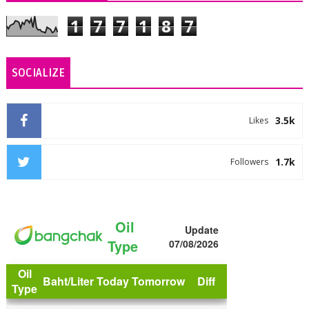
1
7
7
1
8
7
SOCIALIZE
3.5k
Likes
1.7k
Followers