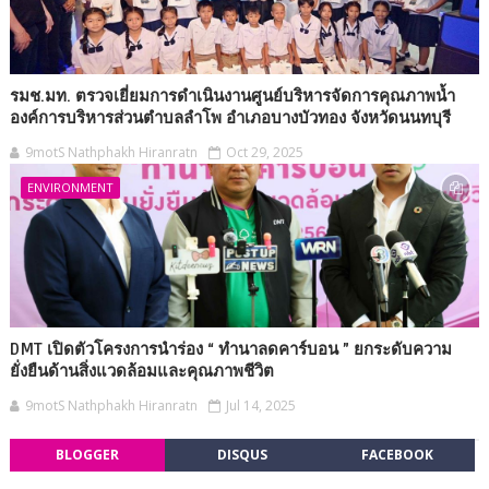
รมช.มท. ตรวจเยี่ยมการดำเนินงานศูนย์บริหารจัดการคุณภาพน้ำ
องค์การบริหารส่วนตำบลลำโพ อำเภอบางบัวทอง จังหวัดนนทบุรี
9motS Nathphakh Hiranratn
Oct 29, 2025
ENVIRONMENT
DMT เปิดตัวโครงการนำร่อง “ ทำนาลดคาร์บอน ” ยกระดับความ
ยั่งยืนด้านสิ่งแวดล้อมและคุณภาพชีวิต
9motS Nathphakh Hiranratn
Jul 14, 2025
BLOGGER
DISQUS
FACEBOOK