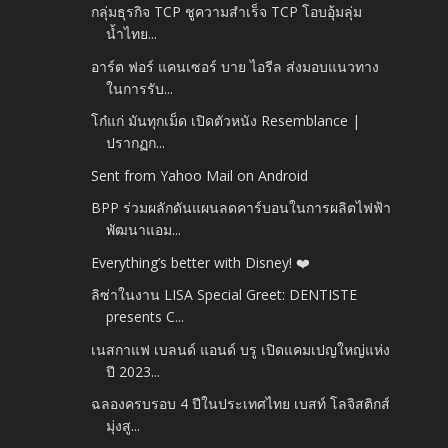
กลุ่มธุรกิจ TCP ชูความสำเร็จ TCP โอบอุ้มลุ่ม
น้ำไทย...
อาร์ต ฟอร์ แคนเซอร์ บาย ไอรีล ส่งมอบแนวทาง
ในการรับ...
โก๋แก่ มันทุกเม็ด เปิดตัวหนัง Resemblance |
ปรากฏก...
Sent from Yahoo Mail on Android
BPP ร่วมผลักดันแผนลดคาร์บอนในการผลิตไฟฟ้า
พัฒนาแอม...
Everything’s better with Disney! ❤️
ลิซ่าในงาน LISA Special Greet: DENTISTE
presents C...
เนสกาแฟ เบลนด์ แอนด์ บรู เปิดแคมเปญใหญ่แห่ง
ปี 2023...
ฉลองครบรอบ 4 ปีในประเทศไทย เบสท์ โลจิสติกส์
มุ่งสู...