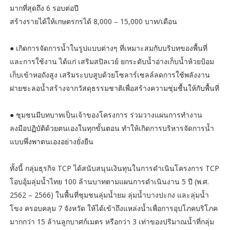
มากที่สุดถึง 6 รอบต่อปี
สร้างรายได้ให้เกษตรกรได้ 8,000 – 15,000 บาท/เดือน
● เกิดการจัดการน้ำในรูปแบบต่างๆ ที่เหมาะสมกับบริบทของพื้นที่
และการใช้งาน ได้แก่ เสริมสปิลเวย์ ยกระดับน้ำอ่างเก็บน้ำห้วยป้อม
เก็บเข้าหอถังสูง เสริมระบบสูบด้วยโซลาร์เซลล์ลดการใช้พลังงาน
ฝายชะลอน้ำสร้างจากวัสดุธรรมชาติเพื่อสร้างความชุ่มชื้นให้กับพื้นที่
● ชุมชนมีบทบาทเป็นเจ้าของโครงการ ร่วมวางแผนการทำงาน
ลงมือปฏิบัติด้วยตนเองในทุกขั้นตอน ทำให้เกิดการบริหารจัดการน้ำ
แบบพึ่งพาตนเองอย่างยั่งยืน
ทั้งนี้ กลุ่มธุรกิจ TCP ได้สนับสนุนเงินทุนในการดำเนินโครงการ TCP
โอบอุ้มลุ่มน้ำไทย 100 ล้านบาทตามแผนการดำเนินงาน 5 ปี (พ.ศ.
2562 – 2566) ในพื้นที่ชุมชนลุ่มน้ำยม ลุ่มน้ำบางปะกง และลุ่มน้ำ
โขง ครอบคลุม 7 จังหวัด ให้ได้เข้าถึงแหล่งน้ำเพื่อการอุปโภคบริโภค
มากกว่า 15 ล้านลูกบาศก์เมตร หรือกว่า 3 เท่าของปริมาณน้ำที่กลุ่ม