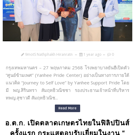
9motS Nathphakh Hiranratn
1 year ago
0
กรุงเทพมหานคร – 27 พฤษภาคม 2568 โรงพยาบาลยันฮีเปิดตัว
“ศูนย์ข้ามเพศ” (Yanhee Pride Center) อย่างเป็นทางการภายใต้
แนวคิด “Journey to Self Love” by Yanhee Support Pride โดย
มี พญ.สิรินทรา สัมฤทธิวณิชชา รองประธานเจ้าหน้าที่บริหาร
ทพญ.สุชาวดี สัมฤทธิวณิช...
Read More
อ.ต.ก. เปิดตลาดเกษตรไทยในฟิลิปปินส์
ครั้งแรก กระแสตอบรับเยี่ยมในงาน “