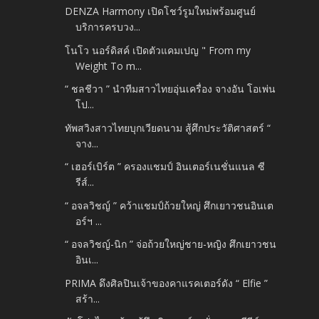
DENZA Harmony เปิดโชว์รูมใหม่พร้อมศูนย์
บริการครบวง...
โนโว นอร์ดิสค์ เปิดตัวแคมเปญ " From my
Weight To m...
“ ชลชีวา ” นำทีมสาวไทยอุ่นเครื่อง จางอัน โอเพ่น
โป...
ทัพสวิงสาวไทยบุกเวียดนาม สู้ศึกประวัติศาสตร์ “
จาง...
“ เฮอร์เบิร์ต ” ครองแชมป์ อินเตอร์เนชั่นแนล ซี
รีส์...
“ อจลวิชญ์ ” คว้าแชมป์ถ้วยใหญ่ ศึกเยาวชนอินเต
อร์ฯ ...
“ อจลวิชญ์-นิก ” จ่อถ้วยใหญ่ชาย-หญิง ศึกเยาวชน
อินเ...
PRIMA ดึงศิลปินเจ้าของคาแรคเตอร์ดัง “ Elfie ”
สร้า...