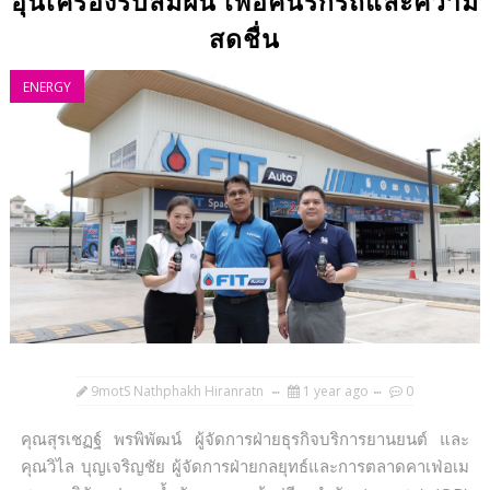
อุ่นเครื่องรับลมฝน เพื่อคนรักรถและความ
สดชื่น
ENERGY
9motS Nathphakh Hiranratn
1 year ago
0
คุณสุรเชฏฐ์ พรพิพัฒน์ ผู้จัดการฝ่ายธุรกิจบริการยานยนต์ และ
คุณวิไล บุญเจริญชัย ผู้จัดการฝ่ายกลยุทธ์และการตลาดคาเฟ่อเม