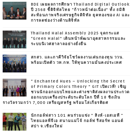
BDE เผยผลการศึกษา Thailand Digital Outlook
ปี 2568 ชี้ดิจิทัลไทย “ก้าวหน้าต่อเนื่อง” ทั้ง 8มิติ
สะท้อนภาพจริงเศรษฐกิจดิจิทัล ยุคทองของ AI และ
การลดช่องว่างด้านดิจิทัล
Thailand Halal Assembly 2025 จุดกระแส
“Green Halal” เดินหน้าพัฒนาอุตสาหกรรมและ
ระบบนิเวศฮาลาลอย่างยั่งยืน
สกสว. และภาคีวิจัยโชว์ผลงานเด่นกองทุน ววน.
พร้อมเปิดตัว วท.กห. ให้ทุนความมั่นคงประเทศ
“ Enchanted Hues – Unlocking the Secret
of Primary Colors Theory ” GIT เปิดเวที! เชิญ
ชวนนักออกแบบไทยและต่างชาติส่งผลงานประกวด
ออกแบบเครื่องประดับระดับโลก ปีที่ 18 ชิงเงิน
รางวัลรวมกว่า 7,000 เหรียญสหรัฐ พร้อมโล่เกียรติยศ
นักกอล์ฟสาว 101 คนร่วมแข่ง ” สิงห์-เอสเอที "
ไทยแอลพีจีเอ สนามแม่โจ้ กอล์ฟ รีสอร์ท แอนด์
สปา จ.เชียงใหม่