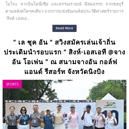
โยโกะ จากอินโดนีเซีย และพรรณรายณ์ มีสมอรรถ จากชลบุรี
ตามหลังสโตรคเดียว จากการแข่งขันกอล์ฟประวัติศาสตร์รายการ
“สิงห์-เอสเอ...
Read More
“ เล ชุค อัน “ สวิงสมัครเล่นเจ้าถิ่น
ประเดิมนำรอบแรก “ สิงห์-เอสเอที @จาง
อัน โอเพ่น ” ณ สนามจางอัน กอล์ฟ
แอนด์ รีสอร์ท จังหวัดนิงบิง
SPORTS