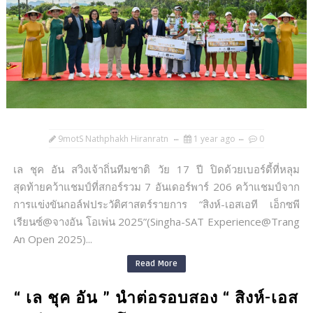
9motS Nathphakh Hiranratn
1 year ago
0
เล ชุค อัน สวิงเจ้าถิ่นทีมชาติ วัย 17 ปี ปิดด้วยเบอร์ดี้ที่หลุม
สุดท้ายคว้าแชมป์ที่สกอร์รวม 7 อันเดอร์พาร์ 206 คว้าแชมป์จาก
การแข่งขันกอล์ฟประวัติศาสตร์รายการ “สิงห์-เอสเอที เอ็กซพี
เรียนซ์@จางอัน โอเพ่น 2025”(Singha-SAT Experience@Trang
An Open 2025)...
Read More
“ เล ชุค อัน ” นำต่อรอบสอง “ สิงห์-เอส