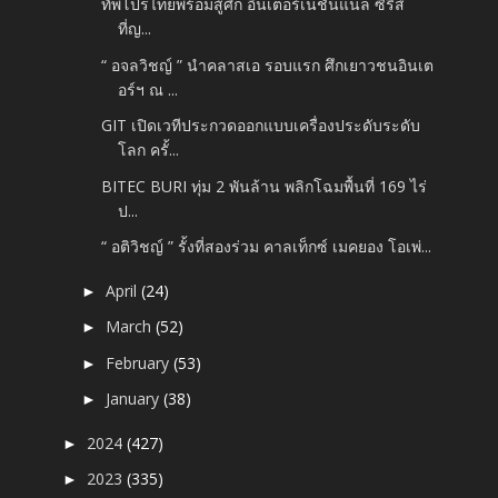
ทัพโปรไทยพร้อมสู้ศึก อินเตอร์เนชั่นแนล ซีรีส์
ที่ญ...
“ อจลวิชญ์ ” นำคลาสเอ รอบแรก ศึกเยาวชนอินเต
อร์ฯ ณ ...
GIT เปิดเวทีประกวดออกแบบเครื่องประดับระดับ
โลก ครั้...
BITEC BURI ทุ่ม 2 พันล้าน พลิกโฉมพื้นที่ 169 ไร่
ป...
“ อติวิชญ์ ” รั้งที่สองร่วม คาลเท็กซ์ เมคยอง โอเพ่...
April
(24)
►
March
(52)
►
February
(53)
►
January
(38)
►
2024
(427)
►
2023
(335)
►