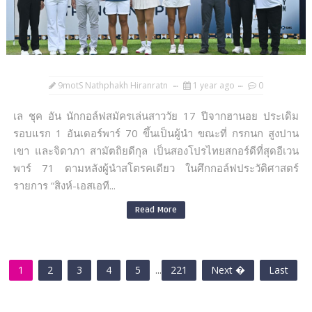
9motS Nathphakh Hiranratn
1 year ago
0
เล ชุค อัน นักกอล์ฟสมัครเล่นสาววัย 17 ปีจากฮานอย ประเดิม
รอบแรก 1 อันเดอร์พาร์ 70 ขึ้นเป็นผู้นำ ขณะที่ กรกนก สูงปาน
เขา และจิดาภา สามัตถิยดีกุล เป็นสองโปรไทยสกอร์ดีที่สุดอีเวน
พาร์ 71 ตามหลังผู้นำสโตรคเดียว ในศึกกอล์ฟประวัติศาสตร์
รายการ “สิงห์-เอสเอที...
Read More
1
2
3
4
5
...
221
Next �
Last