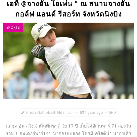
เอที @จางอัน โอเพ่น ” ณ สนามจางอัน
กอล์ฟ แอนด์ รีสอร์ท จังหวัดนิงบิง
SPORTS
9motS Nathphakh Hiranratn
1 year ago
0
เล ชุค อัน สวิงเจ้าถิ่นทีมชาติ วัย 17 ปี เก็บได้อีเว่นพาร์ 71 สองวัน
รวม 1 อันเดอร์พาร์141 นำต่อรอบสอง โดยมี คริสติน่า นาตาเลีย