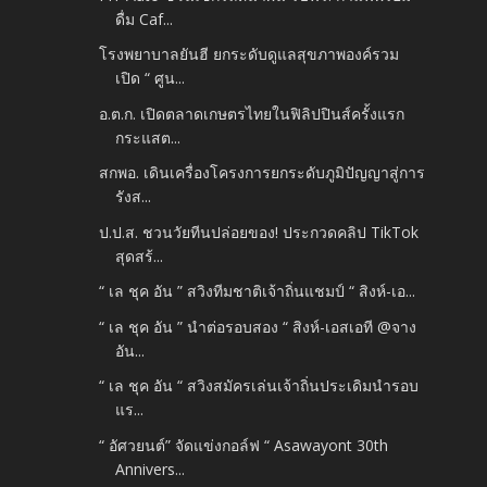
ดื่ม Caf...
โรงพยาบาลยันฮี ยกระดับดูแลสุขภาพองค์รวม
เปิด “ ศูน...
อ.ต.ก. เปิดตลาดเกษตรไทยในฟิลิปปินส์ครั้งแรก
กระแสต...
สกพอ. เดินเครื่องโครงการยกระดับภูมิปัญญาสู่การ
รังส...
ป.ป.ส. ชวนวัยทีนปล่อยของ! ประกวดคลิป TikTok
สุดสร้...
“ เล ชุค อัน ” สวิงทีมชาติเจ้าถิ่นแชมป์ “ สิงห์-เอ...
“ เล ชุค อัน ” นำต่อรอบสอง “ สิงห์-เอสเอที @จาง
อัน...
“ เล ชุค อัน “ สวิงสมัครเล่นเจ้าถิ่นประเดิมนำรอบ
แร...
“ อัศวยนต์” จัดแข่งกอล์ฟ “ Asawayont 30th
Annivers...