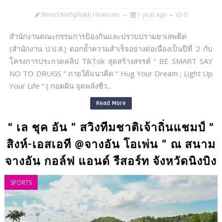
9motS Nathphakh Hiranratn
1 year ago
0
สำนักงานคณะกรรมการป้องกันและปราบปรามยาเสพติด
(สำนักงาน ป.ป.ส.) ตอกย้ำความสำเร็จอย่างต่อเนื่องเป็นปีที่ 2 กับ
โครงการประกวดคลิป TikTok สุดสร้างสรรค์ “ BE SMART SAY
NO TO DRUGS ” ภายใต้แนวคิด “ Hug Your Dream ; Light Up
Your Life ” ( กอดฝัน จุดพลังชีว...
Read More
“ เล ชุค อัน ” สวิงทีมชาติเจ้าถิ่นแชมป์ “
สิงห์-เอสเอที @จางอัน โอเพ่น ” ณ สนาม
จางอัน กอล์ฟ แอนด์ รีสอร์ท จังหวัดนิงบิง
SPORTS