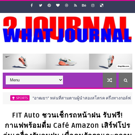
“อาฒยา” หล่นที่สามตามผู้นำสองสโตรค ครึ่งทางกอล์ฟ เอไอจี วีเมนส์ 
RTS
FIT Auto ชวนเช็กรถหน้าฝน รับฟรี!
กาแฟพร้อมดื่ม Café Amazon เสิร์ฟโปร