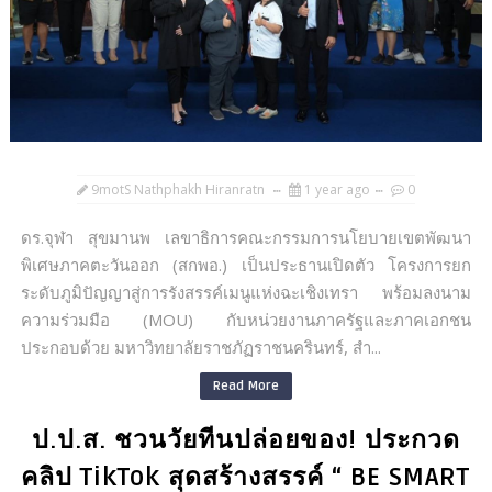
9motS Nathphakh Hiranratn
1 year ago
0
ดร.จุฬา สุขมานพ เลขาธิการคณะกรรมการนโยบายเขตพัฒนา
พิเศษภาคตะวันออก (สกพอ.) เป็นประธานเปิดตัว โครงการยก
ระดับภูมิปัญญาสู่การรังสรรค์เมนูแห่งฉะเชิงเทรา พร้อมลงนาม
ความร่วมมือ (MOU) กับหน่วยงานภาครัฐและภาคเอกชน
ประกอบด้วย มหาวิทยาลัยราชภัฏราชนครินทร์, สำ...
Read More
ป.ป.ส. ชวนวัยทีนปล่อยของ! ประกวด
คลิป TikTok สุดสร้างสรรค์ “ BE SMART