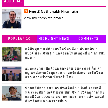
ABOUT ME
9motS Nathphakh Hiranratn
View my complete profile
POPULAR 10
HIGHLIGHT NEWS
COMMENTS
คดีสิ้นสุด “ แม่ค้าออนไลน์คนดัง ” พ้นมลทิน “
แบงค์ ธีระเศรษฐ์ ” แถลงขอโทษเหตุหมิ่น “ เก๋ สลิม
แมค ”
อมตะสยาม เปิดตัวแพลตฟอร์ม อมตะมาร์เก็ต สา
ยมู แหล่งรวมวัตถุมงคล ศาสตร์แห่งความเชื่อโชค
ลาภ ความร่ำรวย ที่แรกในไทย
นักกอล์ฟสาว 109 คนประเดิมศึก ” สิงห์-เอสเอที
นครราชสีมา เลดีส์ แชมเปียนชิพ ” เปิดฤดูกาลไทย
แอลพีจีเอ 2025 ณ สนามพานอรามา กอล์ฟ แอนด์
คันทรีคลับ จ.นครราชสีมา