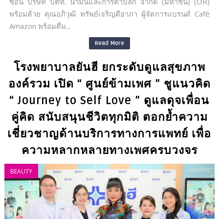
ซอน บริษัท ปตท. น้ำมันและการค้าปลีก จำกัด (มหาชน) (OR)
พร้อมด้วย คุณอภิวุฒิ ทรัพย์เจริญดีอาภา ผู้จัดการแบรนด์ Café
Amazon พร้อมดื่ม...
Read More
โรงพยาบาลยันฮี ยกระดับดูแลสุขภาพ
องค์รวม เปิด “ ศูนย์ข้ามเพศ ” ชูแนวคิด
“ Journey to Self Love ” ดูแลดุจเพื่อน
คู่คิด สนับสนุนชีวิตทุกมิติ ตอกย้ำความ
เชี่ยวชาญด้านบริการทางการแพทย์ เพื่อ
ความหลากหลายทางเพศครบวงจร
BEAUTY