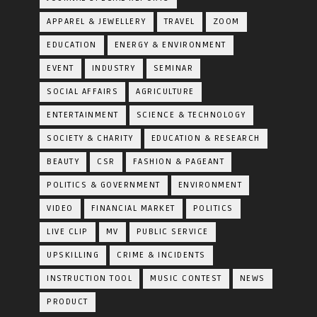
APPAREL & JEWELLERY
TRAVEL
ZOOM
EDUCATION
ENERGY & ENVIRONMENT
EVENT
INDUSTRY
SEMINAR
SOCIAL AFFAIRS
AGRICULTURE
ENTERTAINMENT
SCIENCE & TECHNOLOGY
SOCIETY & CHARITY
EDUCATION & RESEARCH
BEAUTY
CSR
FASHION & PAGEANT
POLITICS & GOVERNMENT
ENVIRONMENT
VIDEO
FINANCIAL MARKET
POLITICS
LIVE CLIP
MV
PUBLIC SERVICE
UPSKILLING
CRIME & INCIDENTS
INSTRUCTION TOOL
MUSIC CONTEST
NEWS
PRODUCT