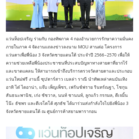
แว่นท็อปเจริญ ร่วมกับ กองทัพภาค 4 กองอำนวยการรักษาความมั่นคง
ภายในภาค 4 จัดงานแถลงข่าวลงนาม MOU สานต่อ โครงการ
แว่นตาเพื่อพี่น้อง 3 จังหวัดชายแดนใต้ ประจำปี 2566–2570 เพื่อให้
ความช่วยเหลือพี่น้องประชาชนที่ประสบปัญหาทางสายตาที่ยากไร้
และขาดแคลน ให้สามารถเข้าถึงบริการตรวจวัดสายตาและประกอบ
แว่นใหม่ฟรี งานนี้ ซุป’ตาร์สาว เบลล่า ราณี นำทัพเหล่าคนบันเทิง
อาทิ ได๋ ไดอาน่า, แจ๊บ เพ็ญเพ็ชร, เฟร้นช์ฟราย รินทร์ณฐา, โชกุน
สันธนะพานิช, เก่ง ชัชวาล, นนท์ ชานนท์, ลูกแก้ว กรกมล, ดีเจมิ้น
โน๊ะ ธัชพร และดีเจโตโต้ ศุภธัช ได้มาร่วมส่งกำลังใจไปยังพี่น้อง 3
จังหวัดชายแดนใต้ ณ ศูนย์การค้าสยามพารากอน