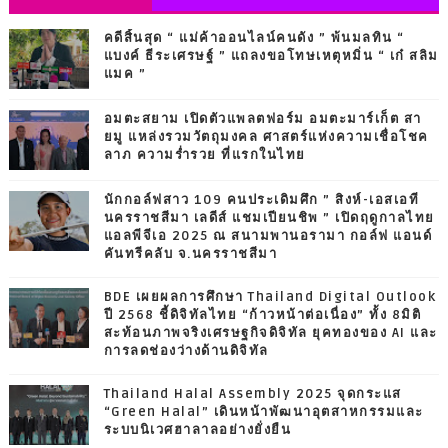
คดีสิ้นสุด “ แม่ค้าออนไลน์คนดัง ” พ้นมลทิน “
แบงค์ ธีระเศรษฐ์ ” แถลงขอโทษเหตุหมิ่น “ เก๋ สลิม
แมค ”
อมตะสยาม เปิดตัวแพลตฟอร์ม อมตะมาร์เก็ต สา
ยมู แหล่งรวมวัตถุมงคล ศาสตร์แห่งความเชื่อโชค
ลาภ ความร่ำรวย ที่แรกในไทย
นักกอล์ฟสาว 109 คนประเดิมศึก ” สิงห์-เอสเอที
นครราชสีมา เลดีส์ แชมเปียนชิพ ” เปิดฤดูกาลไทย
แอลพีจีเอ 2025 ณ สนามพานอรามา กอล์ฟ แอนด์
คันทรีคลับ จ.นครราชสีมา
BDE เผยผลการศึกษา Thailand Digital Outlook
ปี 2568 ชี้ดิจิทัลไทย “ก้าวหน้าต่อเนื่อง” ทั้ง 8มิติ
สะท้อนภาพจริงเศรษฐกิจดิจิทัล ยุคทองของ AI และ
การลดช่องว่างด้านดิจิทัล
Thailand Halal Assembly 2025 จุดกระแส
“Green Halal” เดินหน้าพัฒนาอุตสาหกรรมและ
ระบบนิเวศฮาลาลอย่างยั่งยืน