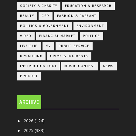
SOCIETY & CHARITY
EDUCATION & RESEARCH
BEAUTY
CSR
FASHION & PAGEANT
POLITICS & GOVERNMENT
ENVIRONMENT
VIDEO
FINANCIAL MARKET
POLITICS
LIVE CLIP
MV
PUBLIC SERVICE
UPSKILLING
CRIME & INCIDENTS
INSTRUCTION TOOL
MUSIC CONTEST
NEWS
PRODUCT
ARCHIVE
2026
(124)
►
2025
(383)
►