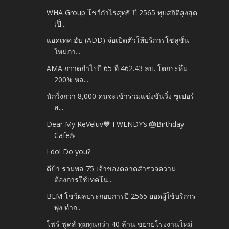
WHA Group โชว์กำไรสุทธิ ปี 2565 ทุบสถิติสูงสุด
เป็...
แอดเทค ฮับ (ADD) จ่อเปิดตัวให้บริการโซลูชั่น
ใหม่ภา...
AMA กวาดกำไรปี 65 ที่ 462.43 ลบ. โตกระหึ่ม
200% หล...
นักวิ่งกว่า 8,000 คนจะเข้าร่วมแข่งขันวิ่ง ซูเปอร์
ส...
Dear My ReVeluv💙 I WENDY’s 🎂Birthday
Cafe☕
I do! Do you?
ดีป้า รวมพล 75 เจ้าของตลาดสำรวจความ
ต้องการใช้เทคโน...
BEM โชว์ผลประกอบการปี 2565 ยอดผู้ใช้บริการ
พุ่ง ทำก...
โฟร์ ฟูดส์ ทุ่มทุนกว่า 40 ล้าน ขยายโรงงานใหม่