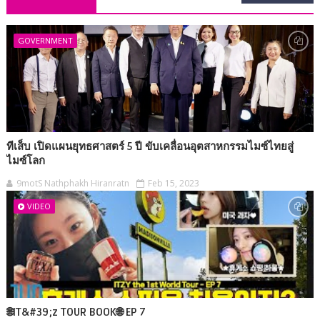
GOVERNMENT
ทีเส็บ เปิดแผนยุทธศาสตร์ 5 ปี ขับเคลื่อนอุตสาหกรรมไมซ์ไทยสู่
ไมซ์โลก
9motS Nathphakh Hiranratn
Feb 15, 2023
VIDEO
🌐IT&#39;z TOUR BOOK🌐 EP 7