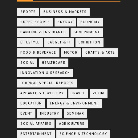
SPORTS
BUSINESS & MARKETS
SUPER SPORTS
ENERGY
ECONOMY
BANKING & INSURANCE
GOVERNMENT
LIFESTYLE
GADGET & IT
EXHIBITION
FOOD & BEVERAGE
MOTOR
CRAFTS & ARTS
SOCIAL
HEALTHCARE
INNOVATION & RESEARCH
JOURNAL SPECIAL REPORTS
APPAREL & JEWELLERY
TRAVEL
ZOOM
EDUCATION
ENERGY & ENVIRONMENT
EVENT
INDUSTRY
SEMINAR
SOCIAL AFFAIRS
AGRICULTURE
ENTERTAINMENT
SCIENCE & TECHNOLOGY