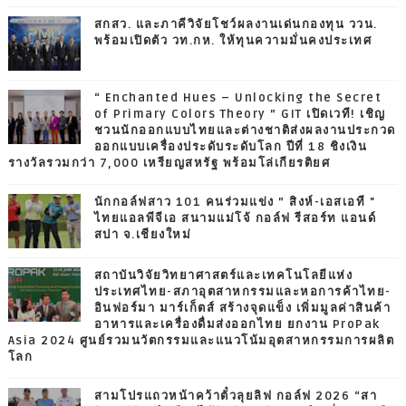
สกสว. และภาคีวิจัยโชว์ผลงานเด่นกองทุน ววน.
พร้อมเปิดตัว วท.กห. ให้ทุนความมั่นคงประเทศ
“ Enchanted Hues – Unlocking the Secret
of Primary Colors Theory ” GIT เปิดเวที! เชิญ
ชวนนักออกแบบไทยและต่างชาติส่งผลงานประกวด
ออกแบบเครื่องประดับระดับโลก ปีที่ 18 ชิงเงิน
รางวัลรวมกว่า 7,000 เหรียญสหรัฐ พร้อมโล่เกียรติยศ
นักกอล์ฟสาว 101 คนร่วมแข่ง ” สิงห์-เอสเอที "
ไทยแอลพีจีเอ สนามแม่โจ้ กอล์ฟ รีสอร์ท แอนด์
สปา จ.เชียงใหม่
สถาบันวิจัยวิทยาศาสตร์และเทคโนโลยีแห่ง
ประเทศไทย-สภาอุตสาหกรรมและหอการค้าไทย-
อินฟอร์มา มาร์เก็ตส์ สร้างจุดแข็ง เพิ่มมูลค่าสินค้า
อาหารและเครื่องดื่มส่งออกไทย ยกงาน ProPak
Asia 2024 ศูนย์รวมนวัตกรรมและแนวโน้มอุตสาหกรรมการผลิต
โลก
สามโปรแถวหน้าคว้าตั๋วลุยลิฟ กอล์ฟ 2026 “สา