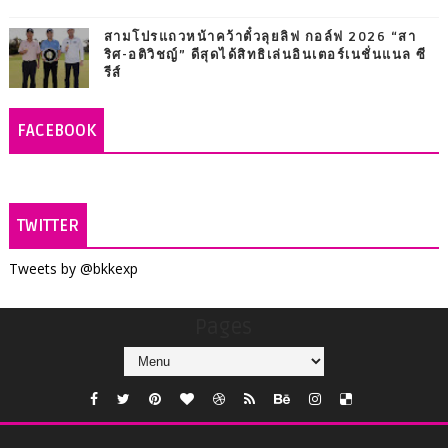
สามโปรแถวหน้าคว้าตั๋วลุยลิฟ กอล์ฟ 2026 “สา
ริศ-อติวิชญ์” ดีสุดได้สิทธิเล่นอินเตอร์เนชั่นแนล ซี
รีส์
FACEBOOK
TWITTER
Tweets by @bkkexp
Pages