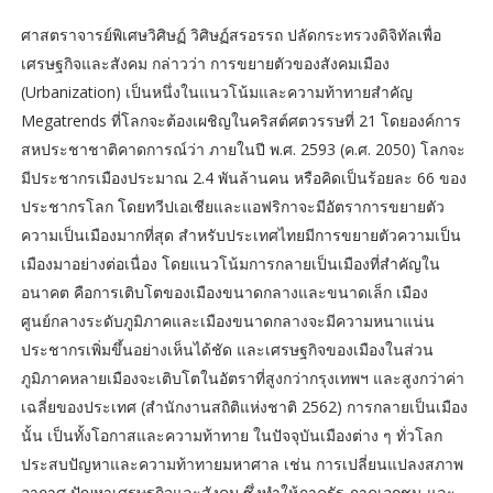
ศาสตราจารย์พิเศษวิศิษฏ์ วิศิษฏ์สรอรรถ ปลัดกระทรวงดิจิทัลเพื่อ
เศรษฐกิจและสังคม กล่าวว่า การขยายตัวของสังคมเมือง
(Urbanization) เป็นหนึ่งในแนวโน้มและความท้าทายสำคัญ
Megatrends ที่โลกจะต้องเผชิญในคริสต์ศตวรรษที่ 21 โดยองค์การ
สหประชาชาติคาดการณ์ว่า ภายในปี พ.ศ. 2593 (ค.ศ. 2050) โลกจะ
มีประชากรเมืองประมาณ 2.4 พันล้านคน หรือคิดเป็นร้อยละ 66 ของ
ประชากรโลก โดยทวีปเอเชียและแอฟริกาจะมีอัตราการขยายตัว
ความเป็นเมืองมากที่สุด สำหรับประเทศไทยมีการขยายตัวความเป็น
เมืองมาอย่างต่อเนื่อง โดยแนวโน้มการกลายเป็นเมืองที่สำคัญใน
อนาคต คือการเติบโตของเมืองขนาดกลางและขนาดเล็ก เมือง
ศูนย์กลางระดับภูมิภาคและเมืองขนาดกลางจะมีความหนาแน่น
ประชากรเพิ่มขึ้นอย่างเห็นได้ชัด และเศรษฐกิจของเมืองในส่วน
ภูมิภาคหลายเมืองจะเติบโตในอัตราที่สูงกว่ากรุงเทพฯ และสูงกว่าค่า
เฉลี่ยของประเทศ (สำนักงานสถิติแห่งชาติ 2562) การกลายเป็นเมือง
นั้น เป็นทั้งโอกาสและความท้าทาย ในปัจจุบันเมืองต่าง ๆ ทั่วโลก
ประสบปัญหาและความท้าทายมหาศาล เช่น การเปลี่ยนแปลงสภาพ
อากาศ ปัญหาเศรษฐกิจและสังคม ซึ่งทำให้ภาครัฐ ภาคเอกชน และ