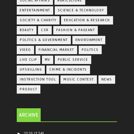
SOCIAL AFFAIRS
AGRICULTURE
ENTERTAINMENT
SCIENCE & TECHNOLOGY
SOCIETY & CHARITY
EDUCATION & RESEARCH
BEAUTY
CSR
FASHION & PAGEANT
POLITICS & GOVERNMENT
ENVIRONMENT
VIDEO
FINANCIAL MARKET
POLITICS
LIVE CLIP
MV
PUBLIC SERVICE
UPSKILLING
CRIME & INCIDENTS
INSTRUCTION TOOL
MUSIC CONTEST
NEWS
PRODUCT
ARCHIVE
2026
(124)
►