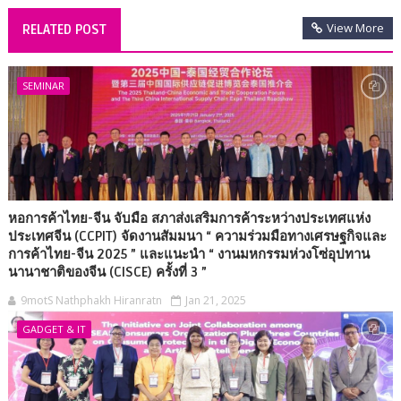
View More
RELATED POST
SEMINAR
หอการค้าไทย-จีน จับมือ สภาส่งเสริมการค้าระหว่างประเทศแห่ง
ประเทศจีน (CCPIT) จัดงานสัมมนา “ ความร่วมมือทางเศรษฐกิจและ
การค้าไทย-จีน 2025 ” และแนะนำ “ งานมหกรรมห่วงโซ่อุปทาน
นานาชาติของจีน (CISCE) ครั้งที่ 3 ”
9motS Nathphakh Hiranratn
Jan 21, 2025
GADGET & IT