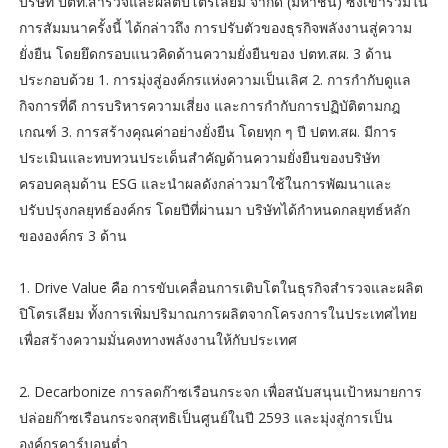
บริษัท ปตท.สำรวจและผลิตปิโตรเลียม จำกัด (มหาชน) ซึ่งเข้าร่วมใน
การสัมมนาครั้งนี้ ได้กล่าวถึง การปรับตัวของธุรกิจพลังงานสู่ความ
ยั่งยืน โดยยึดกรอบแนวคิดด้านความยั่งยืนของ ปตท.สผ. 3 ด้าน
ประกอบด้วย 1. การมุ่งสู่องค์กรแห่งความเป็นเลิศ 2. การกำกับดูแล
กิจการที่ดี การบริหารความเสี่ยง และการกำกับการปฏิบัติตามกฎ
เกณฑ์ 3. การสร้างคุณค่าอย่างยั่งยืน โดยทุก ๆ ปี ปตท.สผ. มีการ
ประเมินและทบทวนประเด็นสำคัญด้านความยั่งยืนของบริษัท
ครอบคลุมด้าน ESG และนำผลดังกล่าวมาใช้ในการพัฒนาและ
ปรับปรุงกลยุทธ์องค์กร โดยปีที่ผ่านมา บริษัทได้กำหนดกลยุทธ์หลัก
ขององค์กร 3 ด้าน
1. Drive Value คือ การขับเคลื่อนการเติบโตในธุรกิจสำรวจและผลิต
ปิโตรเลียม ทั้งการเพิ่มปริมาณการผลิตจากโครงการในประเทศไทย
เพื่อสร้างความมั่นคงทางพลังงานให้กับประเทศ
2. Decarbonize การลดก๊าซเรือนกระจก เพื่อสนับสนุนเป้าหมายการ
ปล่อยก๊าซเรือนกระจกสุทธิเป็นศูนย์ในปี 2593 และมุ่งสู่การเป็น
องค์กรคาร์บอนต่ำ