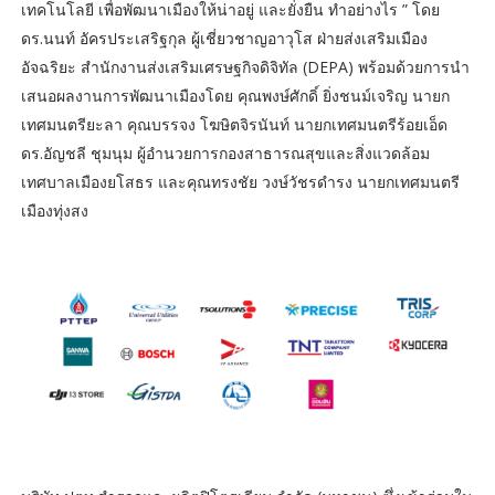
เทคโนโลยี เพื่อพัฒนาเมืองให้น่าอยู่ และยั่งยืน ทำอย่างไร ” โดย
ดร.นนท์ อัครประเสริฐกุล ผู้เชี่ยวชาญอาวุโส ฝ่ายส่งเสริมเมือง
อัจฉริยะ สำนักงานส่งเสริมเศรษฐกิจดิจิทัล (DEPA) พร้อมด้วยการนำ
เสนอผลงานการพัฒนาเมืองโดย คุณพงษ์ศักดิ์ ยิ่งชนม์เจริญ นายก
เทศมนตรียะลา คุณบรรจง โฆษิตจิรนันท์ นายกเทศมนตรีร้อยเอ็ด
ดร.อัญชลี ชุมนุม ผู้อำนวยการกองสาธารณสุขและสิ่งแวดล้อม
เทศบาลเมืองยโสธร และคุณทรงชัย วงษ์วัชรดำรง นายกเทศมนตรี
เมืองทุ่งสง