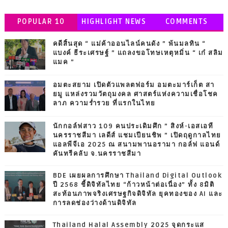
POPULAR 10
HIGHLIGHT NEWS
COMMENTS
คดีสิ้นสุด “ แม่ค้าออนไลน์คนดัง ” พ้นมลทิน “
แบงค์ ธีระเศรษฐ์ ” แถลงขอโทษเหตุหมิ่น “ เก๋ สลิม
แมค ”
อมตะสยาม เปิดตัวแพลตฟอร์ม อมตะมาร์เก็ต สา
ยมู แหล่งรวมวัตถุมงคล ศาสตร์แห่งความเชื่อโชค
ลาภ ความร่ำรวย ที่แรกในไทย
นักกอล์ฟสาว 109 คนประเดิมศึก ” สิงห์-เอสเอที
นครราชสีมา เลดีส์ แชมเปียนชิพ ” เปิดฤดูกาลไทย
แอลพีจีเอ 2025 ณ สนามพานอรามา กอล์ฟ แอนด์
คันทรีคลับ จ.นครราชสีมา
BDE เผยผลการศึกษา Thailand Digital Outlook
ปี 2568 ชี้ดิจิทัลไทย “ก้าวหน้าต่อเนื่อง” ทั้ง 8มิติ
สะท้อนภาพจริงเศรษฐกิจดิจิทัล ยุคทองของ AI และ
การลดช่องว่างด้านดิจิทัล
Thailand Halal Assembly 2025 จุดกระแส