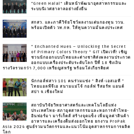
“Green Halal” เดินหน้าพัฒนาอุตสาหกรรมและ
ระบบนิเวศฮาลาลอย่างยั่งยืน
สกสว. และภาคีวิจัยโชว์ผลงานเด่นกองทุน ววน.
พร้อมเปิดตัว วท.กห. ให้ทุนความมั่นคงประเทศ
“ Enchanted Hues – Unlocking the Secret
of Primary Colors Theory ” GIT เปิดเวที! เชิญ
ชวนนักออกแบบไทยและต่างชาติส่งผลงานประกวด
ออกแบบเครื่องประดับระดับโลก ปีที่ 18 ชิงเงิน
รางวัลรวมกว่า 7,000 เหรียญสหรัฐ พร้อมโล่เกียรติยศ
นักกอล์ฟสาว 101 คนร่วมแข่ง ” สิงห์-เอสเอที "
ไทยแอลพีจีเอ สนามแม่โจ้ กอล์ฟ รีสอร์ท แอนด์
สปา จ.เชียงใหม่
สถาบันวิจัยวิทยาศาสตร์และเทคโนโลยีแห่ง
ประเทศไทย-สภาอุตสาหกรรมและหอการค้าไทย-
อินฟอร์มา มาร์เก็ตส์ สร้างจุดแข็ง เพิ่มมูลค่าสินค้า
อาหารและเครื่องดื่มส่งออกไทย ยกงาน ProPak
Asia 2024 ศูนย์รวมนวัตกรรมและแนวโน้มอุตสาหกรรมการผลิต
โลก