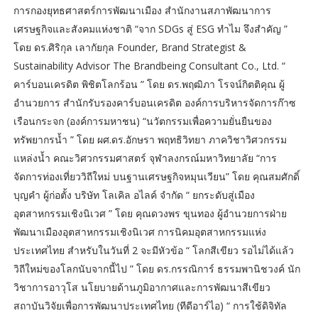
การกองยุทธศาสตร์การพัฒนาเมือง สำนักงานสภาพัฒนาการ
เศรษฐกิจและสังคมแห่งชาติ “จาก SDGs สู่ ESG ทำไม จึงสำคัญ ”
โดย ดร.ศิริกุล เลากัยกุล Founder, Brand Strategist &
Sustainability Advisor The Brandbeing Consultant Co., Ltd. “
คาร์บอนเครดิต พิชิตโลกร้อน ” โดย ดร.พฤฒิภา โรจน์กิตติคุณ ผู้
อำนวยการ สำนักรับรองคาร์บอนเครดิต องค์การบริหารจัดการก๊าซ
เรือนกระจก (องค์การมหาชน) “นวัตกรรมเพื่อความยั่นยืนของ
ทรัพยากรน้ำ ” โดย ผศ.ดร.อักษรา พฤทธิวิทยา ภาควิชาวิศวกรรม
แหล่งน้ำ คณะวิศวกรรมศาสตร์ จุฬาลงกรณ์มหาวิทยาลัย “การ
จัดการท่องเที่ยววิถีใหม่ บนฐานเศรษฐกิจหมุนเวียน” โดย คุณสมศักดิ์
บุญคำ ผู้ก่อตั้ง บริษัท โลเคิล อไลค์ จำกัด “ ยกระดับสู่เมือง
อุตสาหกรรมเชิงนิเวศ ” โดย คุณดวงพร ขุนทอง ผู้อำนวยการฝ่าย
พัฒนาเมืองอุตสาหกรรมเชิงนิเวศ การนิคมอุตสาหกรรมแห่ง
ประเทศไทย สำหรับในวันที่ 2 จะมีหัวข้อ “ โลกสีเขียว รอไม่ได้แล้ว
วิถีใหม่ของโลกนับจากนี้ไป ” โดย ดร.กรรณิการ์ ธรรมพานิชวงค์ นัก
วิชาการอาวุโส นโยบายด้านภูมิอากาศและการพัฒนาสีเขียว
สถาบันวิจัยเพื่อการพัฒนาประเทศไทย (ทีดีอาร์ไอ) “ การใช้ดิจิทัล