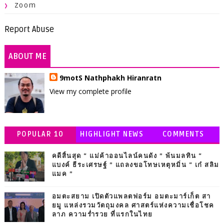
Zoom
Report Abuse
ABOUT ME
9motS Nathphakh Hiranratn
View my complete profile
POPULAR 10
HIGHLIGHT NEWS
COMMENTS
คดีสิ้นสุด “ แม่ค้าออนไลน์คนดัง ” พ้นมลทิน “
แบงค์ ธีระเศรษฐ์ ” แถลงขอโทษเหตุหมิ่น “ เก๋ สลิม
แมค ”
อมตะสยาม เปิดตัวแพลตฟอร์ม อมตะมาร์เก็ต สา
ยมู แหล่งรวมวัตถุมงคล ศาสตร์แห่งความเชื่อโชค
ลาภ ความร่ำรวย ที่แรกในไทย