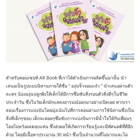
สำหรับคอนเซปท์ AR Book ที่เราได้ดำเนินการผลิตขึ้นมานั้น นำ
เสนอเป็นรูปแบบนิทานภายใต้ชื่อ “ องุ่นจิ๋วจอมแจ๋ว ” นำเสนอผ่านตัว
ละคร น้ององุ่นปลูกฝังให้เด็กได้มีการซึมซับสิ่งรอบตัวสิ่งดีๆในชีวิต
ประจำวัน ซึ่งในวัยเด็กมักแสดงอารมณ์ออกมาอย่างเปิดเผย หากเรา
สอนเรื่องการแบ่งปันโดยมุ่งเน้นไปที่การสอนผ่านการใช้นิทานซึ่งเป็น
สิ่งที่เด็กๆชอบ เด็กจะค่อยๆซึมซับการแบ่งปันการมีน้ำใจให้กับเพื่อนๆ
โดยไม่หวังผลตอบแทน ซึ่งส่งผลให้เกิดการเรียนรู้และมีทัศนคติที่ดีอีก
ด้วย โดยมีเนื้อหาประมาณ 30 หน้า ซึ่งเป็นจำนวนที่ไม่มากและไม่