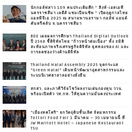
นักกอล์ฟสาว 109 คนประเดิมศึก ” สิงห์-เอสเอที
นครราชสีมา เลดีส์ แชมเปียนชิพ ” เปิดฤดูกาลไทย
แอลพีจีเอ 2025 ณ สนามพานอรามา กอล์ฟ แอนด์
คันทรีคลับ จ.นครราชสีมา
BDE เผยผลการศึกษา Thailand Digital Outlook
ปี 2568 ชี้ดิจิทัลไทย “ก้าวหน้าต่อเนื่อง” ทั้ง 8มิติ
สะท้อนภาพจริงเศรษฐกิจดิจิทัล ยุคทองของ AI และ
การลดช่องว่างด้านดิจิทัล
Thailand Halal Assembly 2025 จุดกระแส
“Green Halal” เดินหน้าพัฒนาอุตสาหกรรมและ
ระบบนิเวศฮาลาลอย่างยั่งยืน
สกสว. และภาคีวิจัยโชว์ผลงานเด่นกองทุน ววน.
พร้อมเปิดตัว วท.กห. ให้ทุนความมั่นคงประเทศ
“เมืองทตโตริ” ยกวัตถุดิบชั้นเลิศ จัดมหกรรม
Tottori Food Fair 1 มีนาคม – 30 เมษายนนี้ ที่
JW Marriott Hotel – Japanese Restaurant
TSU