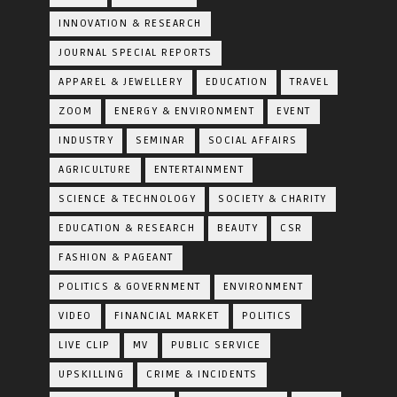
INNOVATION & RESEARCH
JOURNAL SPECIAL REPORTS
APPAREL & JEWELLERY
EDUCATION
TRAVEL
ZOOM
ENERGY & ENVIRONMENT
EVENT
INDUSTRY
SEMINAR
SOCIAL AFFAIRS
AGRICULTURE
ENTERTAINMENT
SCIENCE & TECHNOLOGY
SOCIETY & CHARITY
EDUCATION & RESEARCH
BEAUTY
CSR
FASHION & PAGEANT
POLITICS & GOVERNMENT
ENVIRONMENT
VIDEO
FINANCIAL MARKET
POLITICS
LIVE CLIP
MV
PUBLIC SERVICE
UPSKILLING
CRIME & INCIDENTS