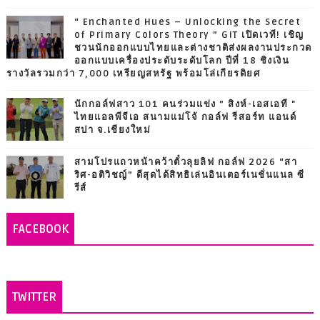
“ Enchanted Hues – Unlocking the Secret
of Primary Colors Theory ” GIT เปิดเวที! เชิญ
ชวนนักออกแบบไทยและต่างชาติส่งผลงานประกวด
ออกแบบเครื่องประดับระดับโลก ปีที่ 18 ชิงเงิน
รางวัลรวมกว่า 7,000 เหรียญสหรัฐ พร้อมโล่เกียรติยศ
นักกอล์ฟสาว 101 คนร่วมแข่ง ” สิงห์-เอสเอที "
ไทยแอลพีจีเอ สนามแม่โจ้ กอล์ฟ รีสอร์ท แอนด์
สปา จ.เชียงใหม่
สามโปรแถวหน้าคว้าตั๋วลุยลิฟ กอล์ฟ 2026 “สา
ริศ-อติวิชญ์” ดีสุดได้สิทธิเล่นอินเตอร์เนชั่นแนล ซี
รีส์
FACEBOOK
TWITTER