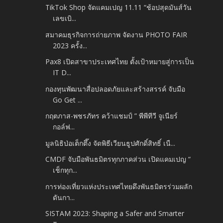
TikTok Shop จัดแคมเปญ 11.11 “ช้อปสุดมันส์วัน
เลขเบิ...
สมาคมธุรกิจการถ่ายภาพ จัดงาน PHOTO FAIR
2023 ครั้ง...
Pax8 เปิดสาขาประเทศไทย ตั้งเป้าหมายสู่การเป็น
IT D...
กองทุนพัฒนาสื่อปลอดภัยและสร้างสรรค์ จับมือ
Go Get ...
กฤตภาส-พชรภัทร คว้าแชมป์ ” พีพีทีวี จูเนียร์
กอล์ฟ...
มูลนิธิป่อเต็กตึ๊ง จัดพิธีเวียนธูปศักดิ์สิทธิ์ เนื...
CMDF จับมือพันธมิตรทุกภาคส่วน เปิดแคมเปญ “
เช็กทุก...
การท่องเที่ยวแห่งประเทศไทยดึงพันธมิตรร่วมผลัก
ดันกา...
SISTAM 2023: Shaping a Safer and Smarter