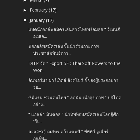
February
(17)
►
January
(17)
▼
แปดนักกอล์ฟสมัครเล่นสาวไทยพร้อมลุย “ วีเมนส์
อเมเจ...
นักกอล์ฟสมัครเล่นชั้นนำร่วมถ่ายภาพ
ประชาสัมพันธ์การ...
DITP จัด “ Export 5F : Thai Soft Powers to the
Wor...
อินฟอร์มา มาร์เก็ตส์ สิงคโปร์ ชี้ช่องผู้ประกอบกา
รอ...
ซีพีแรม ชวนคนไทย “ ลดมัน เพื่อสุขภาพ ” บริโภค
อย่าง...
“ แอลล่า-มินซอล ” นำทัพท็อปสมัครเล่นโลกสู้ศึก
“วีเ...
อจลวิชญ์-ณภัทร คว้าแชมป์ ” พีพีทีวี จูเนียร์
กอล์ฟ...