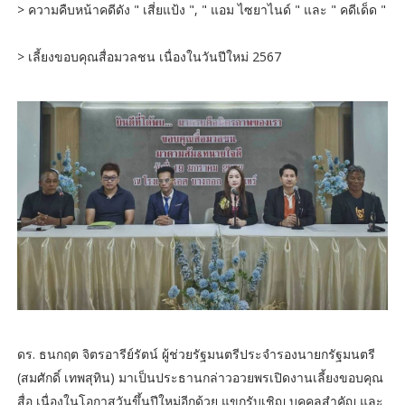
> ความคืบหน้าคดีดัง " เสี่ยแป้ง ", " แอม ไซยาไนด์ " และ " คดีเด็ด "
> เลี้ยงขอบคุณสื่อมวลชน เนื่องในวันปีใหม่ 2567
ดร. ธนกฤต จิตรอารีย์รัตน์ ผู้ช่วยรัฐมนตรีประจำรองนายกรัฐมนตรี
(สมศักดิ์ เทพสุทิน) มาเป็นประธานกล่าวอวยพรเปิดงานเลี้ยงขอบคุณ
สื่อ เนื่องในโอกาสวันขึ้นปีใหม่อีกด้วย แขกรับเชิญ บุคคลสำคัญ และ