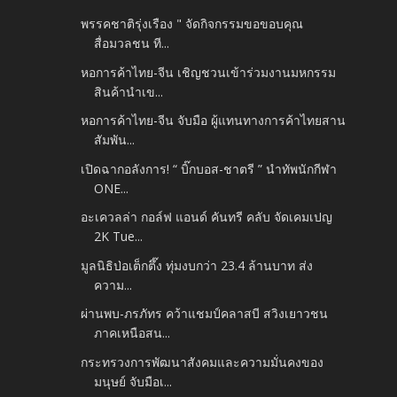
พรรคชาติรุ่งเรือง " จัดกิจกรรมขอขอบคุณ
สื่อมวลชน ที...
หอการค้าไทย-จีน เชิญชวนเข้าร่วมงานมหกรรม
สินค้านำเข...
หอการค้าไทย-จีน จับมือ ผู้แทนทางการค้าไทยสาน
สัมพัน...
เปิดฉากอลังการ! “ บิ๊กบอส-ชาตรี ” นำทัพนักกีฬา
ONE...
อะเควลล่า กอล์ฟ แอนด์ คันทรี คลับ จัดเคมเปญ
2K Tue...
มูลนิธิป่อเต็กตึ๊ง ทุ่มงบกว่า 23.4 ล้านบาท ส่ง
ความ...
ผ่านพบ-ภรภัทร คว้าแชมป์คลาสบี สวิงเยาวชน
ภาคเหนือสน...
กระทรวงการพัฒนาสังคมและความมั่นคงของ
มนุษย์ จับมือเ...