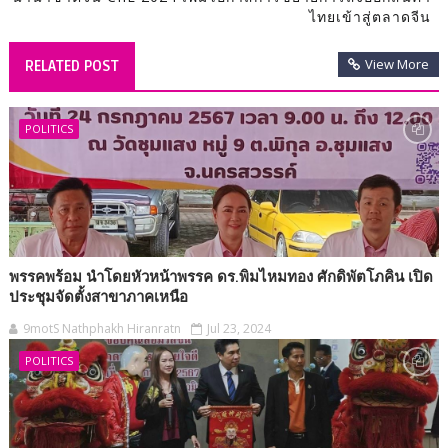
ไทยเข้าสู่ตลาดจีน
View More
RELATED POST
POLITICS
พรรคพร้อม นำโดยหัวหน้าพรรค ดร.พิมไหมทอง ศักดิพัตโภคิน เปิด
ประชุมจัดตั้งสาขาภาคเหนือ
9motS Nathphakh Hiranratn
Jul 23, 2024
POLITICS