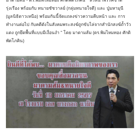
รุ่งเรือง พร้อมกับ ทนายชัชวาลย์ (กลุ่มทนายใจดี) และ ปู่มหามุนี
(มูลนิธิดาวเหนือ) พร้อมกันนี้จัดแถลงข่าวความคืบหน้า และ การ
ทำงานต่อไป กับคดีดังในสังคมพระสงฆ์ถูกขับไล่จากสำนักสงฆ์ถ้ำวัว
แดง ถูกยึดพื้นที่แบบมีเงื่อนงำ ” โดย มาดามส้ม (ดร.พิมไหมทอง ศักดิ
พัตโภคิน)