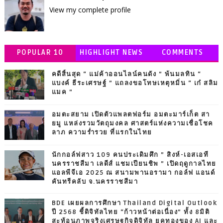
View my complete profile
POPULAR 10
HIGHLIGHT NEWS
COMMENTS
คดีสิ้นสุด “ แม่ค้าออนไลน์คนดัง ” พ้นมลทิน “
แบงค์ ธีระเศรษฐ์ ” แถลงขอโทษเหตุหมิ่น “ เก๋ สลิม
แมค ”
อมตะสยาม เปิดตัวแพลตฟอร์ม อมตะมาร์เก็ต สา
ยมู แหล่งรวมวัตถุมงคล ศาสตร์แห่งความเชื่อโชค
ลาภ ความร่ำรวย ที่แรกในไทย
นักกอล์ฟสาว 109 คนประเดิมศึก ” สิงห์-เอสเอที
นครราชสีมา เลดีส์ แชมเปียนชิพ ” เปิดฤดูกาลไทย
แอลพีจีเอ 2025 ณ สนามพานอรามา กอล์ฟ แอนด์
คันทรีคลับ จ.นครราชสีมา
BDE เผยผลการศึกษา Thailand Digital Outlook
ปี 2568 ชี้ดิจิทัลไทย “ก้าวหน้าต่อเนื่อง” ทั้ง 8มิติ
สะท้อนภาพจริงเศรษฐกิจดิจิทัล ยุคทองของ AI และ