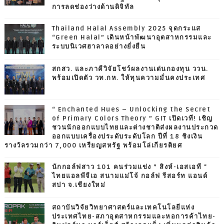
การลดช่องว่างด้านดิจิทัล
Thailand Halal Assembly 2025 จุดกระแส
“Green Halal” เดินหน้าพัฒนาอุตสาหกรรมและ
ระบบนิเวศฮาลาลอย่างยั่งยืน
สกสว. และภาคีวิจัยโชว์ผลงานเด่นกองทุน ววน.
พร้อมเปิดตัว วท.กห. ให้ทุนความมั่นคงประเทศ
“ Enchanted Hues – Unlocking the Secret
of Primary Colors Theory ” GIT เปิดเวที! เชิญ
ชวนนักออกแบบไทยและต่างชาติส่งผลงานประกวด
ออกแบบเครื่องประดับระดับโลก ปีที่ 18 ชิงเงิน
รางวัลรวมกว่า 7,000 เหรียญสหรัฐ พร้อมโล่เกียรติยศ
นักกอล์ฟสาว 101 คนร่วมแข่ง ” สิงห์-เอสเอที "
ไทยแอลพีจีเอ สนามแม่โจ้ กอล์ฟ รีสอร์ท แอนด์
สปา จ.เชียงใหม่
สถาบันวิจัยวิทยาศาสตร์และเทคโนโลยีแห่ง
ประเทศไทย-สภาอุตสาหกรรมและหอการค้าไทย-