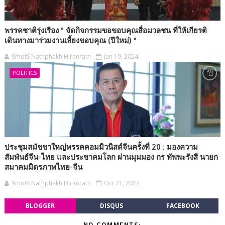
พรรคชาติรุ่งเรือง " จัดกิจกรรมขอขอบคุณสื่อมวลชน ที่ให้เกียรติ
เดินทางมาร่วมงานเลี้ยงขอบคุณ (ปีใหม่) "
9motS Nathphakh Hiranratn
Jan 19, 2024
POLITICS
ประชุมสมัชชาใหญ่พรรคคอมมิวนิสต์จีนครั้งที่ 20 : มองความ
สัมพันธ์จีน-ไทย และประชาคมโลก ผ่านมุมมอง กร ทัพพะรังสี นายก
สมาคมมิตรภาพไทย-จีน
9motS Nathphakh Hiranratn
Oct 21, 2022
BLOGGER
DISQUS
FACEBOOK