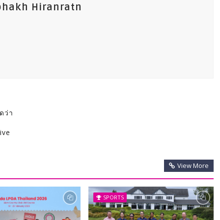
phakh Hiranratn
ดว่า
ive
View More
SPORTS