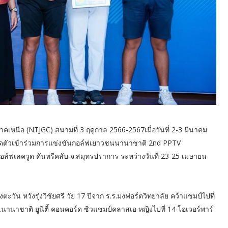
นือ (NTJGC) สนามที่ 3 ฤดูกาล 2566-2567เมื่อวันที่ 2-3 มีนาคม
อคัดตัวเข้าร่วมการแข่งขันกอล์ฟเยาวชนนานาชาติ 2nd PPTV
ล์ฟเลควูด คันทรีคลับ จ.สมุทรปราการ ระหว่างวันที่ 23-25 เมษายน
ะวัน หวังรุ่งวิชัยศรี วัย 17 ปีจาก ร.ร.มงฟอร์ตวิทยาลัย คว้าแชมป์ไปที่
ร.นานาชาติ ยูนิตี้ คอนคอร์ด ซิวแชมป์คลาสเอ หญิงไปที่ 14 โอเวอร์พาร์