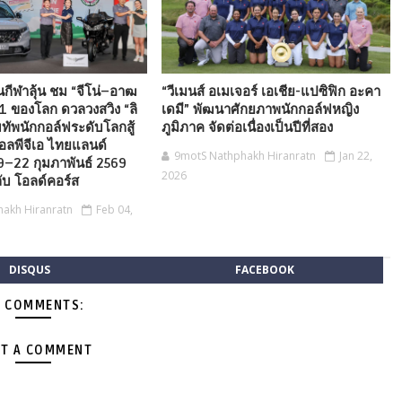
นกีฬาลุ้น ชม “จีโน่–อาฒ
“วีเมนส์ อเมเจอร์ เอเชีย-แปซิฟิก อะคา
อ 1 ของโลก ดวลวงสวิง “ลิ
เดมี” พัฒนาศักยภาพนักกอล์ฟหญิง
มทัพนักกอล์ฟระดับโลกสู้
ภูมิภาค จัดต่อเนื่องเป็นปีที่สอง
แอลพีจีเอ ไทยแลนด์
9motS Nathphakh Hiranratn
Jan 22,
19–22 กุมภาพันธ์ 2569
2026
ับ โอลด์คอร์ส
akh Hiranratn
Feb 04,
DISQUS
FACEBOOK
 COMMENTS:
T A COMMENT