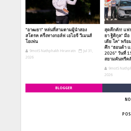
“อาฒยา” หล่นที่สามตามผู้นำสอง
สุดคึกคัก! แฟ
สโตรค ครึ่งทางกอล์ฟ เอไอจี วีเมนส์
ยา ฐิติกุล” มื
โอเพ่น
เดีย โค” พร้อ
ศึก “ฮอนด้า 
9motS Nathphakh Hiranratn
Jul 31,
2026” วันที่ 
2026
สยามคันทรีคล
9motS Nathph
2026
BLOGGER
NO
POS