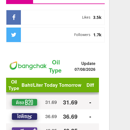
3.5k
Likes
1.7k
Followers