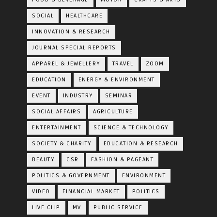
SOCIAL
HEALTHCARE
INNOVATION & RESEARCH
JOURNAL SPECIAL REPORTS
APPAREL & JEWELLERY
TRAVEL
ZOOM
EDUCATION
ENERGY & ENVIRONMENT
EVENT
INDUSTRY
SEMINAR
SOCIAL AFFAIRS
AGRICULTURE
ENTERTAINMENT
SCIENCE & TECHNOLOGY
SOCIETY & CHARITY
EDUCATION & RESEARCH
BEAUTY
CSR
FASHION & PAGEANT
POLITICS & GOVERNMENT
ENVIRONMENT
VIDEO
FINANCIAL MARKET
POLITICS
LIVE CLIP
MV
PUBLIC SERVICE