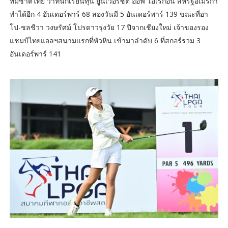
ทีมชาติไทย ว่าที่นักเรียนทุน ยูนิเวอร์ซิตี้ ออฟ โอเรกอน สหรัฐอเมริกา
ทำได้อีก 4 อันเดอร์พาร์ 68 สองวันมี 5 อันเดอร์พาร์ 139 ขณะที่อา
โป-ชลชีวา วงษรัศม์ โปรดาวรุ่งวัย 17 ปีจากเชียงใหม่ เจ้าของรอง
แชมป์ไทยแอลฯสนามแรกที่หัวหิน เข้ามาลำดับ 6 ที่สกอร์รวม 3
อันเดอร์พาร์ 141