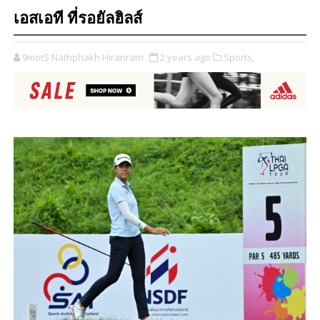
เอสเอที ที่รอยัลฮิลส์
9motS Nathphakh Hiranratn
2 years ago
Sports,