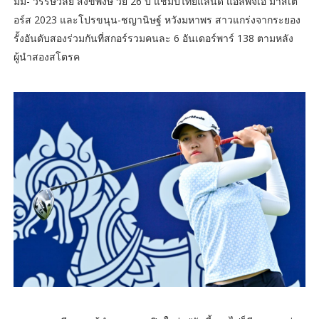
มิ้ม- วรรษวัลย์ สังขพงษ์ วัย 26 ปี แชมป์ไทยแลนด์ แอลพีจีเอ มาสเต
อร์ส 2023 และโปรขนุน-ชญานิษฐ์ หวังมหาพร สาวแกร่งจากระยอง
รั้งอันดับสองร่วมกันที่สกอร์รวมคนละ 6 อันเดอร์พาร์ 138 ตามหลัง
ผู้นำสองสโตรค