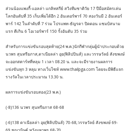
ส่วนน้องแพงกี้-แอลล่า แกลิทสกีย์ สวิงทีมชาติวัย 17 ปีมือสมัครเล่น
โลกอันดับที่ 35 เก็บเพิ่มได้อีก 2 อันเดอร์พาร์ 70 สองวันมี 2 อันเดอร์
พาร์ 142 ในลำดับที่ 7 ร่วม โปรแพท-ธัญรดา ปิดดอน แชมป์สนาม
แรก ตีเกิน 6 โอเวอร์พาร์ 150 รั้งอันดับ 35 ร่วม
สำหรับการแข่งขันรอบสุดท้าย(24 พ.ค.)นักกีฬากลุ่มผู้นำประกอบด้วย
นวพร สุนทรียภาส,ดาเนียลล่า อุย(ฟิลิปปินส์) และวรรษวัลย์ สังขพงษ์
จะออกสตาร์ทที่หลุม 1 เวลา 08.20 น. และจะมีรายงานผลการ
แข่งขันทุก 3 หลุม ทางเว็บไซท์ www.thailpga.com โดยจะมีพิธีแจก
รางวัลในเวลาประมาณ 13.30 น.
ผลการแข่งขันรอบสอง(23 พ.ค.)
(-8)136 นวพร สุนทรียภาส 68-68
(-6)138 ดาเนียลล่า อุย(ฟิลิปปินส์) 70-68,วรรษวัลย์ สังขพงษ์ 69-
69,ชญานิษฐ์ หวังมหาพร 68-70