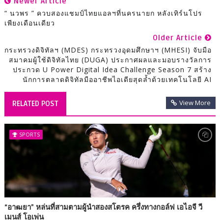
Newer Article
“ นวพร ” ควบสองแชมป์ไทยแอลฯที่นครนายก หลังเทิร์นโปร
เพียงเดือนเดียว
Older Article
กระทรวงดิจิทัลฯ (MDES) กระทรวงอุดมศึกษาฯ (MHESI) จับมือ
สมาคมผู้ใช้ดิจิทัลไทย (DUGA) ประกาศผลและมอบรางวัลการ
ประกวด U Power Digital Idea Challenge Season 7 สร้าง
นักการตลาดดิจิทัลมืออาชีพไอเดียสุดล้ำด้วยเทคโนโลยี AI
View More
RELATED POST
SPORTS
“อาฒยา” หล่นที่สามตามผู้นำสองสโตรค ครึ่งทางกอล์ฟ เอไอจี วี
เมนส์ โอเพ่น