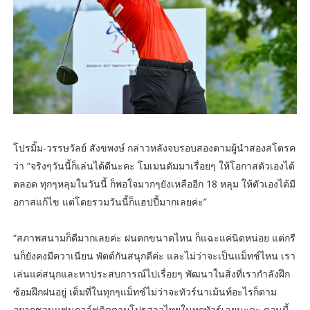
โปรมิ้ม-วรรษวัลย์ สังขพงษ์ กล่าวหลังจบรอบสองตามผู้นำสองสโตรค
ว่า “จริงๆวันนี้ก็เล่นได้ดีนะคะ โมเมนตัมมาเรื่อยๆ ให้โอกาสตัวเองได้
ตลอด ทุกๆหลุมในวันนี้ ก็พอใจมากๆยังเหลืออีก 18 หลุม ให้ตัวเองได้มี
อกาสแก้ไข แต่โดยรวมวันนี้ก็แฮปปี้มากเลยค่ะ”
“สภาพสนามก็ดีมากเลยค่ะ ฝนตกขนาดไหน ก็แฉะแค่นิดหน่อย แต่กรี
นก็ยังคงมีควาเนียน พัตต์กันสนุกดีค่ะ และไม่ว่าจะเป็นแม็ทช์ไหน เรา
เล่นแค่สนุกและหาประสบการณ์ไปเรื่อยๆ พัฒนาในสิ่งที่เรากำลังฝึก
ซ้อมฝึกฝนอยู่ เต็มที่ในทุกๆแม็ทช์ไม่ว่าจะทัวร์นาเม้นท์อะไรก็ตาม
อยากชวนแฟนกอล์ฟติดตามโปรสาวไทยในทุกทัวร์เลยนะคะ ตอนนี้