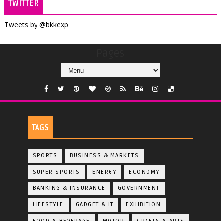
TWITTER
Tweets by @bkkexp
Pages
TAGS
SPORTS
BUSINESS & MARKETS
SUPER SPORTS
ENERGY
ECONOMY
BANKING & INSURANCE
GOVERNMENT
LIFESTYLE
GADGET & IT
EXHIBITION
FOOD & BEVERAGE
MOTOR
CRAFTS & ARTS