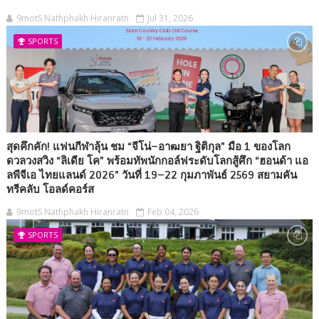
9motS Nathphakh Hiranratn
Jul 31, 2026
SPORTS
สุดคึกคัก! แฟนกีฬาลุ้น ชม “จีโน่–อาฒยา ฐิติกุล” มือ 1 ของโลก
ดวลวงสวิง “ลิเดีย โค” พร้อมทัพนักกอล์ฟระดับโลกสู้ศึก “ฮอนด้า แอ
ลพีจีเอ ไทยแลนด์ 2026” วันที่ 19–22 กุมภาพันธ์ 2569 สยามคัน
ทรีคลับ โอลด์คอร์ส
9motS Nathphakh Hiranratn
Feb 04, 2026
SPORTS