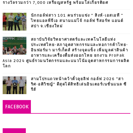
รางวัลรวมกว่า 7,000 เหรียญสหรัฐ พร้อมโล่เกียรติยศ
นักกอล์ฟสาว 101 คนร่วมแข่ง ” สิงห์-เอสเอที "
ไทยแอลพีจีเอ สนามแม่โจ้ กอล์ฟ รีสอร์ท แอนด์
สปา จ.เชียงใหม่
สถาบันวิจัยวิทยาศาสตร์และเทคโนโลยีแห่ง
ประเทศไทย-สภาอุตสาหกรรมและหอการค้าไทย-
อินฟอร์มา มาร์เก็ตส์ สร้างจุดแข็ง เพิ่มมูลค่าสินค้า
อาหารและเครื่องดื่มส่งออกไทย ยกงาน ProPak
Asia 2024 ศูนย์รวมนวัตกรรมและแนวโน้มอุตสาหกรรมการผลิต
โลก
สามโปรแถวหน้าคว้าตั๋วลุยลิฟ กอล์ฟ 2026 “สา
ริศ-อติวิชญ์” ดีสุดได้สิทธิเล่นอินเตอร์เนชั่นแนล ซี
รีส์
FACEBOOK