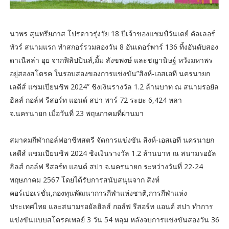
นวพร สุนทรียภาส โปรดาวรุ่งวัย 18 ปีเจ้าของแชมป์วันเดย์ คัลเลอร์
ทัวร์ สนามแรก ทำสกอร์รวมสองวัน 8 อันเดอร์พาร์ 136 ทิ้งอันดับสอง
ดาเนีลล่า อุย จากฟิลิปปินส์,มิ้ม สังขพงษ์ และชญานิษฐ์ หวังมหาพร
อยู่สองสโตรค ในรอบสองของการแข่งขัน”สิงห์-เอสเอที นครนายก
เลดีส์ แชมเปียนชิพ 2024” ชิงเงินรางวัล 1.2 ล้านบาท ณ สนามรอยัล
ฮิลส์ กอล์ฟ รีสอร์ท แอนด์ สปา พาร์ 72 ระยะ 6,424 หลา
จ.นครนายก เมื่อวันที่ 23 พฤษภาคมที่ผ่านมา
สมาคมกีฬากอล์ฟอาชีพสตรี จัดการแข่งขัน สิงห์-เอสเอที นครนายก
เลดีส์ แชมเปียนชิพ 2024 ชิงเงินรางวัล 1.2 ล้านบาท ณ สนามรอยัล
ฮิลส์ กอล์ฟ รีสอร์ท แอนด์ สปา จ.นครนายก ระหว่างวันที่ 22-24
พฤษภาคม 2567 โดยได้รับการสนับสนุนจาก สิงห์
คอร์เปอเรชั่น,กองทุนพัฒนาการกีฬาแห่งชาติ,การกีฬาแห่ง
ประเทศไทย และสนามรอยัลฮิลส์ กอล์ฟ รีสอร์ท แอนด์ สปา ทำการ
แข่งขันแบบสโตรคเพลย์ 3 วัน 54 หลุม หลังจบการแข่งขันสองวัน 36