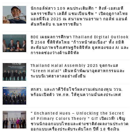
นักกอล์ฟสาว 109 คนประเดิมศึก ” สิงห์-เอสเอที
นครราชสีมา เลดีส์ แชมเปียนชิพ ” เปิดฤดูกาลไทย
แอลพีจีเอ 2025 ณ สนามพานอรามา กอล์ฟ แอนด์
คันทรีคลับ จ.นครราชสีมา
BDE เผยผลการศึกษา Thailand Digital Outlook
ปี 2568 ชี้ดิจิทัลไทย “ก้าวหน้าต่อเนื่อง” ทั้ง 8มิติ
สะท้อนภาพจริงเศรษฐกิจดิจิทัล ยุคทองของ AI และ
การลดช่องว่างด้านดิจิทัล
Thailand Halal Assembly 2025 จุดกระแส
“Green Halal” เดินหน้าพัฒนาอุตสาหกรรมและ
ระบบนิเวศฮาลาลอย่างยั่งยืน
สกสว. และภาคีวิจัยโชว์ผลงานเด่นกองทุน ววน.
พร้อมเปิดตัว วท.กห. ให้ทุนความมั่นคงประเทศ
“ Enchanted Hues – Unlocking the Secret
of Primary Colors Theory ” GIT เปิดเวที! เชิญ
ชวนนักออกแบบไทยและต่างชาติส่งผลงานประกวด
ออกแบบเครื่องประดับระดับโลก ปีที่ 18 ชิงเงิน