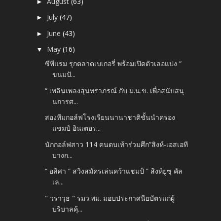
August
(63)
►
July
(47)
►
June
(43)
►
May
(16)
▼
ซีพีแรม รุกตลาดเบเกอรี่ พร้อมเปิดตัวเลอแปง “
ขนมปั...
“ เพลินเพลงสุนทราภรณ์ กับ ม.น.ข. เพื่อสนับสนุ
นการศ...
สองทีมกอล์ฟโรงเรียนนานาชาติชั้นนำครอง
แชมป์ อินเตอร...
นักกอล์ฟสาว 114 คนตบเท้าร่วมศึก”สิงห์-เอสเอที
บางก...
“ อลิศา ” สวิงสมัครเล่นคว้าแชมป์ ” สิงห์ยูซุ คัล
เล...
" วราวุธ " รมว.พม. มอบประกาศนียบัตรแก่ผู้
บริบาลคุ้...