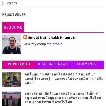
Zoom
Report Abuse
ABOUT ME
9motS Nathphakh Hiranratn
View my complete profile
POPULAR 10
HIGHLIGHT NEWS
COMMENTS
คดีสิ้นสุด “ แม่ค้าออนไลน์คนดัง ” พ้นมลทิน “
แบงค์ ธีระเศรษฐ์ ” แถลงขอโทษเหตุหมิ่น “ เก๋ สลิม
แมค ”
อมตะสยาม เปิดตัวแพลตฟอร์ม อมตะมาร์เก็ต สา
ยมู แหล่งรวมวัตถุมงคล ศาสตร์แห่งความเชื่อโชค
ลาภ ความร่ำรวย ที่แรกในไทย