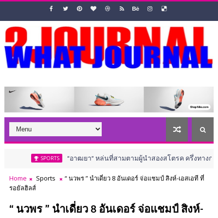
“อาฒยา” หล่นที่สามตามผู้นำสองสโตรค ครึ่งทางกอล์ฟ เอไอจี วีเ
SPORTS
Home
Sports
“ นวพร ” นำเดี่ยว 8 อันเดอร์ จ่อแชมป์ สิงห์-เอสเอที ที่
รอยัลฮิลส์
“ นวพร ” นำเดี่ยว 8 อันเดอร์ จ่อแชมป์ สิงห์-