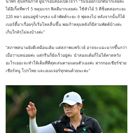
นวพร สุนทรียภาส ผู้นำรอบสองเปิดใจว่า “วันนี้ออกไปก็ดีมากเลยค่ะ
ได้อีเกิ้ลที่พาร์ 5 หลุมแรก ฟิลดีมากเลยค่ะ ใช้หัวไม้ 5 ตีช็อตสองระยะ
220 หลา ออนอยู่ข้างๆธง แล้วพัตต์ระยะ 6 ฟุตลงไป หลังจากนั้นก็ได้
เบอร์ดี้มาเรื่อยๆก็เริ่มไหลลื่นขึ้น พอเก้าหลุมหลังก็มีสามพัตต์บ้างค่ะ
เก็บใกล้ๆไม่ลงบ้างค่ะ”
“สภาพสนามยังดีเหมือนเดิม แต่สภาพแฟร์เวย์ อาจจะแฉะมากขึ้นกว่า
เมื่อวานหน่อยค่ะ แต่กรีนก็ยังเร็วอยู่ค่ะ นำสองแต้มก็ไม่ได้คาดหวัง
อะไรเยอะจะทำให้เต็มที่ที่สุดเล่นตามแผนตัวเองค่ะ ฝากกองเชียร์ช่วย
เชียร์หนู โปรไทย และอเมเจอร์ทุกคนด้วยนะคะ”