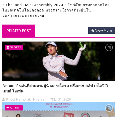
" Thailand Halal Assembly 2024 " โชว์ศักยภาพฮาลาลไทย
ในยุคเทคโนโลยีดิจิตอล หวังสร้างโอกาสที่ยั่งยืนใน
อุตสาหกรรมฮาลาลไทย
View More
RELATED POST
SPORTS
“อาฒยา” หล่นที่สามตามผู้นำสองสโตรค ครึ่งทางกอล์ฟ เอไอจี วี
เมนส์ โอเพ่น
9motS Nathphakh Hiranratn
Jul 31, 2026
SPORTS