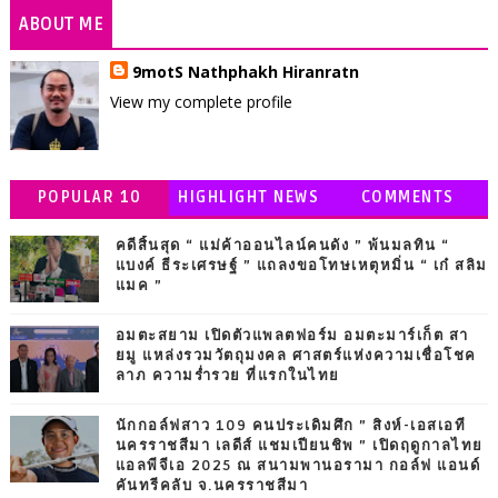
ABOUT ME
9motS Nathphakh Hiranratn
View my complete profile
POPULAR 10
HIGHLIGHT NEWS
COMMENTS
คดีสิ้นสุด “ แม่ค้าออนไลน์คนดัง ” พ้นมลทิน “
แบงค์ ธีระเศรษฐ์ ” แถลงขอโทษเหตุหมิ่น “ เก๋ สลิม
แมค ”
อมตะสยาม เปิดตัวแพลตฟอร์ม อมตะมาร์เก็ต สา
ยมู แหล่งรวมวัตถุมงคล ศาสตร์แห่งความเชื่อโชค
ลาภ ความร่ำรวย ที่แรกในไทย
นักกอล์ฟสาว 109 คนประเดิมศึก ” สิงห์-เอสเอที
นครราชสีมา เลดีส์ แชมเปียนชิพ ” เปิดฤดูกาลไทย
แอลพีจีเอ 2025 ณ สนามพานอรามา กอล์ฟ แอนด์
คันทรีคลับ จ.นครราชสีมา