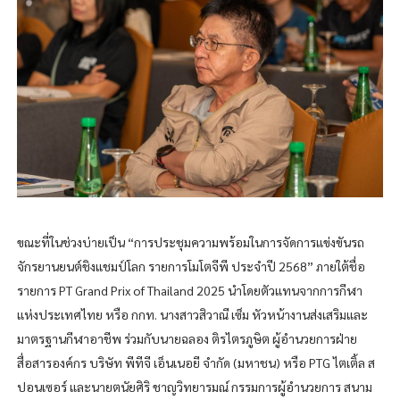
ขณะที่ในช่วงบ่ายเป็น “การประชุมความพร้อมในการจัดการแข่งขันรถ
จักรยานยนต์ชิงแชมป์โลก รายการโมโตจีพี ประจำปี 2568” ภายใต้ชื่อ
รายการ PT Grand Prix of Thailand 2025 นำโดยตัวแทนจากการกีฬา
แห่งประเทศไทย หรือ กกท. นางสาวสิวาณี เซ็ม หัวหน้างานส่งเสริมและ
มาตรฐานกีฬาอาชีพ ร่วมกับนายฉลอง ติรไตรภูษิต ผู้อำนวยการฝ่าย
สื่อสารองค์กร บริษัท พีทีจี เอ็นเนอยี จำกัด (มหาชน) หรือ PTG ไตเติ้ล ส
ปอนเซอร์ และนายตนัยศิริ ชาญวิทยารมณ์ กรรมการผู้อำนวยการ สนาม