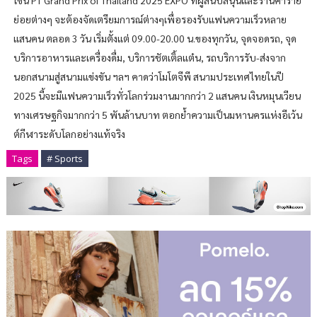
โซน PT Grand Prix of Thailand 2025 EXPO ที่ผู้สนับสนุนและร้านค้าราย
ย่อยต่างๆ จะต้องจัดเตรียมการณ์ต่างๆเพื่อรองรับแฟนความเร็วหลาย
แสนคน ตลอด 3 วัน เริ่มตั้งแต่ 09.00-20.00 น.ของทุกวัน, จุดจอดรถ, จุด
บริการอาหารและเครื่องดื่ม, บริการชัตเติ้ลแต๋น, รถบริการรับ-ส่งจาก
นอกสนามสู่สนามแข่งขัน ฯลฯ คาดว่าโมโตจีพี สนามประเทศไทยในปี
2025 นี้จะมีแฟนความเร็วทั่วโลกร่วมงานมากกว่า 2 แสนคน เงินหมุนเวียน
ทางเศรษฐกิจมากกว่า 5 พันล้านบาท ตอกย้ำความเป็นมหานครแห่งอีเว้น
ต์กีฬาระดับโลกอย่างแท้จริง
Tags
# Sports