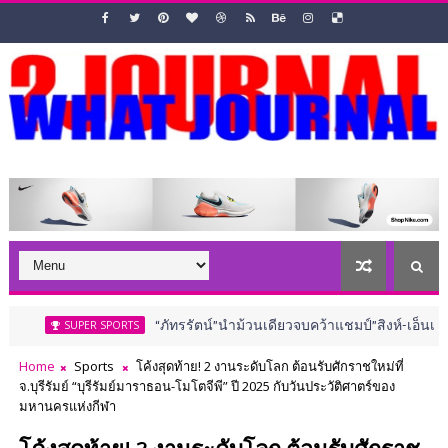
“ภัทรรัตน์”นำม้วนเดียวจบคว้าแชมป์”สิงห์-เอ็นเอสดีเอฟ” ณ 
UPER SPORTS
Home
Sports
โค้งสุดท้าย! 2 งานระดับโลก ต้อนรับศักราชใหม่ที่
จ.บุรีรัมย์ “บุรีรัมย์มาราธอน-โมโตจีพี” ปี 2025 กับวันประวัติศาตร์ของ
มหานครแห่งกีฬา