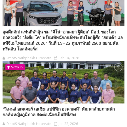
สุดคึกคัก! แฟนกีฬาลุ้น ชม “จีโน่–อาฒยา ฐิติกุล” มือ 1 ของโลก
ดวลวงสวิง “ลิเดีย โค” พร้อมทัพนักกอล์ฟระดับโลกสู้ศึก “ฮอนด้า แอ
ลพีจีเอ ไทยแลนด์ 2026” วันที่ 19–22 กุมภาพันธ์ 2569 สยามคัน
ทรีคลับ โอลด์คอร์ส
9motS Nathphakh Hiranratn
Feb 04, 2026
SPORTS
“วีเมนส์ อเมเจอร์ เอเชีย-แปซิฟิก อะคาเดมี” พัฒนาศักยภาพนัก
กอล์ฟหญิงภูมิภาค จัดต่อเนื่องเป็นปีที่สอง
9motS Nathphakh Hiranratn
Jan 22, 2026