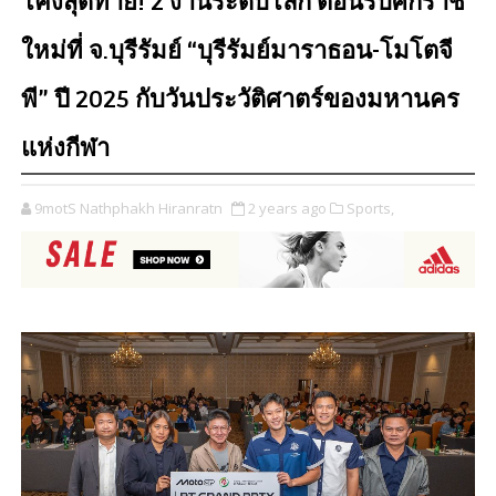
โค้งสุดท้าย! 2 งานระดับโลก ต้อนรับศักราช
ใหม่ที่ จ.บุรีรัมย์ “บุรีรัมย์มาราธอน-โมโตจี
พี” ปี 2025 กับวันประวัติศาตร์ของมหานคร
แห่งกีฬา
9motS Nathphakh Hiranratn
2 years ago
Sports,