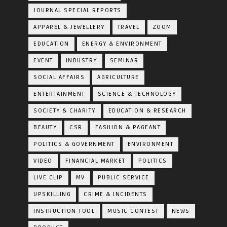
JOURNAL SPECIAL REPORTS
APPAREL & JEWELLERY
TRAVEL
ZOOM
EDUCATION
ENERGY & ENVIRONMENT
EVENT
INDUSTRY
SEMINAR
SOCIAL AFFAIRS
AGRICULTURE
ENTERTAINMENT
SCIENCE & TECHNOLOGY
SOCIETY & CHARITY
EDUCATION & RESEARCH
BEAUTY
CSR
FASHION & PAGEANT
POLITICS & GOVERNMENT
ENVIRONMENT
VIDEO
FINANCIAL MARKET
POLITICS
LIVE CLIP
MV
PUBLIC SERVICE
UPSKILLING
CRIME & INCIDENTS
INSTRUCTION TOOL
MUSIC CONTEST
NEWS