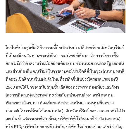
โดยในที่ประชุมทั้ง 2 กิจกรรมที่ถือเป็นวันประวัติศาตร์ของจังหวัดบุรีรัมย์
ที่เป็นเสมือน “มหานครแห่งกีฬา” ของไทย ที่ต้องอาศัยการจัดการชั้น
ยอด ผนึกกำลังความร่วมมืออย่างเต็มระบบ ของหน่วยงานภาครัฐ-เอกชน
และส่วนท้องถิ่น จ.บุรีรัมย์ ในการสานต่อโปรเจ็คต์ยิ่งใหญ่ระดับนานาชาติ
ที่จะระเบิดศึกบนผืนแผ่นดินไทยที่จะเกิดขึ้นในช่วงไตรมาสแรกของปี
2568 ภายใต้ปีกของสนับสนุนชั้นเลิศของ กระทรวงท่องเที่ยวและกีฬา
โดยการกีฬาแห่งประเทศไทย ร่วมกับหน่วยงานต่างๆ อาทิ กองทุน
พัฒนาการกีฬา, การท่องเที่ยวแห่งประเทศไทย, กองทุนเพื่อความ
ปลอดภัยในการใช้รถใช้ถนน (กปถ.), จังหวัดบุรีรัมย์ ฯลฯ ภาคเอกชน ไม่ว่า
จะเป็น น้ำแร่ธรรมชาติตราช้าง, บริษัท พีทีจี เอ็นเนอยี จำกัด (มหาชน)
หรือ PTG, บริษัท ไทยฮอนด้า จำกัด, บริษัท ไทยยามาฮ่ามอเตอร์ จำกัด,