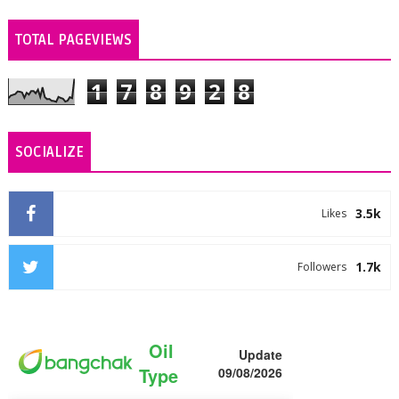
TOTAL PAGEVIEWS
1
7
8
9
2
8
SOCIALIZE
3.5k
Likes
1.7k
Followers