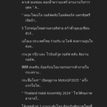
คาเฟ่ อเมซอน ตอกย้ำความแฟร์ ผ่านงานวิ่งการ
กุศล " A...
“ เดอะโพเมโล กอล์ฟคลับโอลด์คอร์ส นครชัยศรี
เปิดบ้า...
5 โปรหนุ่มไทยผ่านควอลิฟาย คว้าตั๋วลุยเอเชียน
ทัวร์...
เอไอเอ ประเทศไทย ร่วมกับ เอ ไลฟ์ ส่งความอุ่นใจ
ส่งท...
เรนวูด กรุ๊ป และ โรบินส์วูด กอล์ฟ คลับ จัดงาน
กอล์ฟ...
พีทีที สเตชั่น น้อมรับนโยบายกรมการค้าภายใน
กระทรวง...
กระหึ่มโลก! “ เปิดฤดูกาล MotoGP2025 ” ครั้ง
แรกในไท...
" Thailand Halal Assembly 2024 " โชว์ศักยภาพ
ฮาลาลไ...
โค้งสุดท้าย! 2 งานระดับโลก ต้อนรับศักราชใหม่ที่