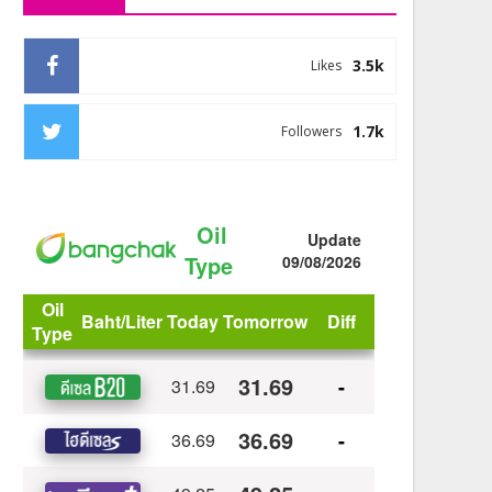
3.5k
Likes
1.7k
Followers