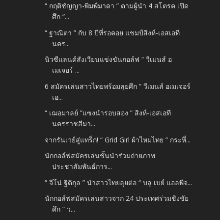
“ กฤติชัญญา-พิมพ์มาดา ” ตามผู้นำ 4 สโตรค เปิด
ศึก “...
“ ฐาณิตา ” กับ 8 ปีที่รอคอย แชมป์สิงห์-เอสเอที
นคร...
นิวซีแลนด์สังเวียนแข่งขันกอล์ฟ “ วีเมนส์ อ
เมเจอร์ ...
6 สมัครเล่นสาวไทยพร้อมลุยศึก “ วีเมนส์ อเมเจอร์
เอ...
“ เฌอมาลย์ ”แซงนำรอบสอง ” สิงห์-เอสเอที
นครราชสีมา...
จากรันเวย์สู่แทร็ก! “ Grid Girl ผ้าไหมไทย ” กระหึ่...
นักกอล์ฟสมัครเล่นชั้นนำร่วมถ่ายภาพ
ประชาสัมพันธ์การ...
“ จีโน่ ฐิติกุล ” นำสาวไทยลุยต่อ “ บลู เบย์ แอลพีจ...
นักกอล์ฟสมัครเล่นสาวจาก 24 ประเทศร่วมชิงชัย
ศึก “ ว...