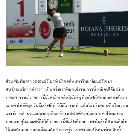
ส่วน พิมพ์มาดา ว่องธนะวิโมกษ์ นักกอล์ฟมหาวิทยาลัยแอริโซนา
สหรัฐอเมริกา กล่าวว่า “เป็นครั้งแรกที่มาแข่งรายการนี้ เหมือนได้มาเปิด
ประสบการณ์ รายการนี้มีแต่นักกอล์ฟฝีมือดีๆ ก็จะโฟกัสกับเกมของตัวเอง
และทำให้ดีที่สุด วันนี้เสริฟดีทำให้มีโอกาสทำแต้มได้ กรีนค่อนข้างใหญ่ ลม
แรง มีการคำนวณลมขาดๆ เกินๆ บ้าง แต่พัตต์ช่วยได้เยอะ ทำให้ผลงาน
ออกมาอยู่ในเกณฑ์ที่ใช้ได้ รายการนี้ตั้งเป้าคืออยากทำในสิ่งที่ตัวเองคิดให้
ได้ แต่ยังไม่อยากมองถึงผลลัพธ์ อยากรู้ว่าเราทำได้แค่ไหนเวทีระดับนี้”