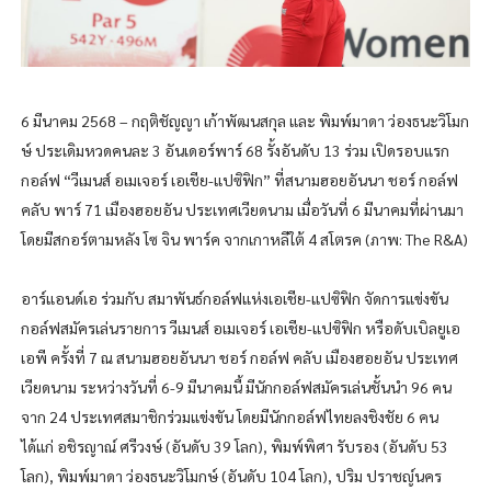
6 มีนาคม 2568 – กฤติชัญญา เก้าพัฒนสกุล และ พิมพ์มาดา ว่องธนะวิโมก
ษ์ ประเดิมหวดคนละ 3 อันเดอร์พาร์ 68 รั้งอันดับ 13 ร่วม เปิดรอบแรก
กอล์ฟ “วีเมนส์ อเมเจอร์ เอเชีย-แปซิฟิก” ที่สนามฮอยอันนา ชอร์ กอล์ฟ
คลับ พาร์ 71 เมืองฮอยอัน ประเทศเวียดนาม เมื่อวันที่ 6 มีนาคมที่ผ่านมา
โดยมีสกอร์ตามหลัง โซ จิน พาร์ค จากเกาหลีใต้ 4 สโตรค (ภาพ: The R&A)
อาร์แอนด์เอ ร่วมกับ สมาพันธ์กอล์ฟแห่งเอเชีย-แปซิฟิก จัดการแข่งขัน
กอล์ฟสมัครเล่นรายการ วีเมนส์ อเมเจอร์ เอเชีย-แปซิฟิก หรือดับเบิลยูเอ
เอพี ครั้งที่ 7 ณ สนามฮอยอันนา ชอร์ กอล์ฟ คลับ เมืองฮอยอัน ประเทศ
เวียดนาม ระหว่างวันที่ 6-9 มีนาคมนี้ มีนักกอล์ฟสมัครเล่นชั้นนำ 96 คน
จาก 24 ประเทศสมาชิกร่วมแข่งขัน โดยมีนักกอล์ฟไทยลงชิงชัย 6 คน
ได้แก่ อชิรญาณ์ ศรีวงษ์ (อันดับ 39 โลก), พิมพ์พิศา รับรอง (อันดับ 53
โลก), พิมพ์มาดา ว่องธนะวิโมกษ์ (อันดับ 104 โลก), ปริม ปราชญ์นคร