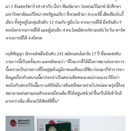
มา 3 อันเดอร์พาร์ 68 เท่ากับ นี่น่า-พิมพ์มาดา ว่องธนะวิโมกษ์ นักศึกษา
มหาวิทยาลัยแอริโซนา สหรัฐอเมริกา ที่หวดเข้ามา 4 เบอร์ดี้ เสียเพียงโบกี้
เดียว ทั้งคู่อยู่ในกลุ่มอันดับ 13 ร่วมกับ ซูมิน โอ จากเกาหลีใต้ มืออันดับ 9
ของโลกจากเกาหลีใต้ และผู้เล่นอีก 4 คน โดยมีสกอร์ตามหลัง โซ จิน พาร์ค
จากเกาหลีใต้ 4 สโตรค
กฤติชัญญา นักกอล์ฟมืออันดับ 241 สมัครเล่นโลกวัย 17 ปี ซึ่งลงแข่งขัน
รายการนี้เป็นครั้งแรก เผยหลังเกมว่า “ดีใจมากที่ได้มีโอกาสมาเล่นรายการ
นี้เพราะเป็นรายการที่ใหญ่สุดในภูมิภาคเอเชียแปซิฟิก ก่อนมาก็ทำการหา
ข้อมูลเกี่ยวกับสนามนี้มาก่อนว่าเป็นสนามติดทะเล ลมน่าจะแรง ก็ถือว่า
พอใจกับสกอร์วันนี้มาก แต่ก็ยังมีบางช็อตที่พลาดง่ายไปหน่อย พรุ่งนี้ก็จะ
พยายามเล่นตามเกมตัวเองเหมือนเดิม ตีให้อยู่แฟร์เวย์ ขึ้นกรีนให้เข้าใกล้
มากกว่าเดิม เพื่อจะได้พัตต์ดีขึ้น”