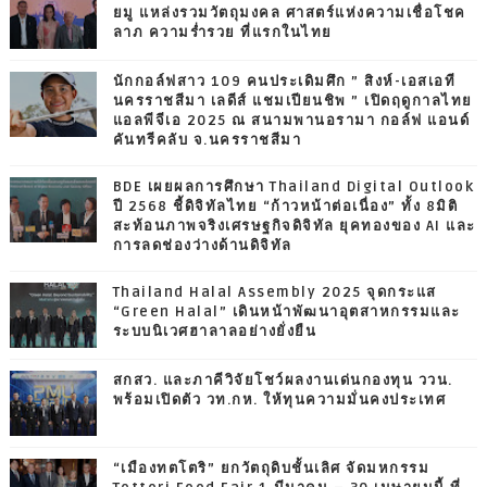
ยมู แหล่งรวมวัตถุมงคล ศาสตร์แห่งความเชื่อโชค
ลาภ ความร่ำรวย ที่แรกในไทย
นักกอล์ฟสาว 109 คนประเดิมศึก ” สิงห์-เอสเอที
นครราชสีมา เลดีส์ แชมเปียนชิพ ” เปิดฤดูกาลไทย
แอลพีจีเอ 2025 ณ สนามพานอรามา กอล์ฟ แอนด์
คันทรีคลับ จ.นครราชสีมา
BDE เผยผลการศึกษา Thailand Digital Outlook
ปี 2568 ชี้ดิจิทัลไทย “ก้าวหน้าต่อเนื่อง” ทั้ง 8มิติ
สะท้อนภาพจริงเศรษฐกิจดิจิทัล ยุคทองของ AI และ
การลดช่องว่างด้านดิจิทัล
Thailand Halal Assembly 2025 จุดกระแส
“Green Halal” เดินหน้าพัฒนาอุตสาหกรรมและ
ระบบนิเวศฮาลาลอย่างยั่งยืน
สกสว. และภาคีวิจัยโชว์ผลงานเด่นกองทุน ววน.
พร้อมเปิดตัว วท.กห. ให้ทุนความมั่นคงประเทศ
“เมืองทตโตริ” ยกวัตถุดิบชั้นเลิศ จัดมหกรรม