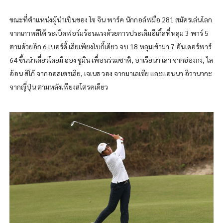
ขณะที่ตำแหน่งผู้นำเป็นของ โซ จิน พาร์ค นักกอล์ฟมือ 281 สมัครเล่นโลก
จากเกาหลีใต้ ระเบิดฟอร์มร้อนแรงด้วยการประเดิมอีเกิ้ลที่หลุม 3 พาร์ 5
ตามด้วยอีก 6 เบอร์ดี้ เสียเพียงโบกี้เดียว จบ 18 หลุมเข้ามา 7 อันเดอร์พาร์
64 ขึ้นนำเดี่ยวโดยมี ฮอง ซูมิน เพื่อนร่วมชาติ, อาเรียน่า เลา จากฮ่องกง, ไล
อ้อน ฮิโก้ จากออสเตรเลีย, เจเนธ วอง จากมาเลเซีย และแอนนา อิวานากะ
จากญี่ปุ่น ตามหลังเพียงสโตรคเดียว