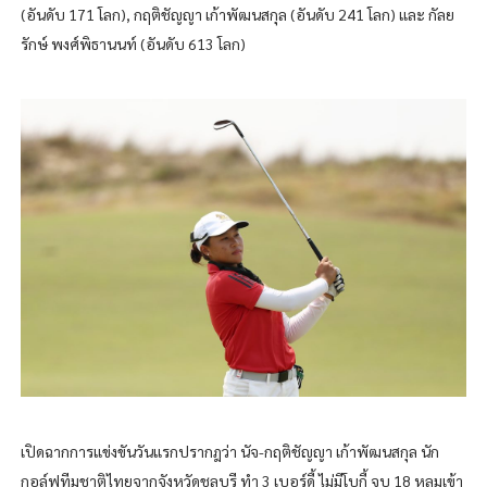
(อันดับ 171 โลก), กฤติชัญญา เก้าพัฒนสกุล (อันดับ 241 โลก) และ กัลย
รักษ์​ พงศ์พิธานนท์ (อันดับ 613 โลก)
เปิดฉากการแข่งขันวันแรกปรากฎว่า นัจ-กฤติชัญญา เก้าพัฒนสกุล นัก
กอล์ฟทีมชาติไทยจากจังหวัดชลบุรี ทำ 3 เบอร์ดี้ ไม่มีโบกี้ จบ 18 หลุมเข้า