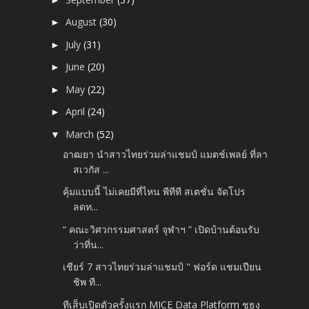
August
(30)
►
July
(31)
►
June
(20)
►
May
(22)
►
April
(24)
►
March
(52)
▼
อาฒยา นำสาวไทยร่วมล่าแชมป์ แมตช์เพลย์ ที่ลา
สเวกัส ...
คุ้มแบบนี้ ไม่เคยมีที่ไหน พีทีที สเตชั่น จัดโปร
ลดท...
“ คณะวิศวกรรมศาสตร์ จุฬาฯ ” เปิดบ้านต้อนรับ
ว่าที่น...
เชียร์ 7 สาวไทยร่วมล่าแชมป์ " ฟอร์ด แชมเปียน
ชิพ ที...
ทีเส็บเปิดตัวครั้งแรก MICE Data Platform ชูธง