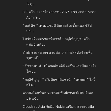
Big ...
OR คว้า 9 รางวัลจากงาน 2025 Thailand’s Most
Admire...
“ ออร์ติซ ” ครองแชมป์ อินเตอร์เนชั่นแนล ซีรีส์
มาเ...
โชว์ฟอร์มสมราคาทีมชาติ “ กฤติชัญญา ”คว้า
แชมป์เหนือ...
สำนักงานสลากฯ สานต่อ ‘ สลากสรรค์สร้างเพื่อ
ชุมชนปี ...
“ รัชชานนท์ ” เปิดกอล์ฟคลินิคสร้างแรงบันดาลใจ
ให้เย...
” กฤติชัญญา ” สวิงทีมชาติแซงนำ ” อรกนก ” ไล่จี้
สโต...
ดาวดังโลกร่วมประชาสัมพันธ์การแข่งขัน อินเต
อร์เนชั่...
Cloudsec Asia จับมือ Nokia เสริมแกร่งระบบป้อ