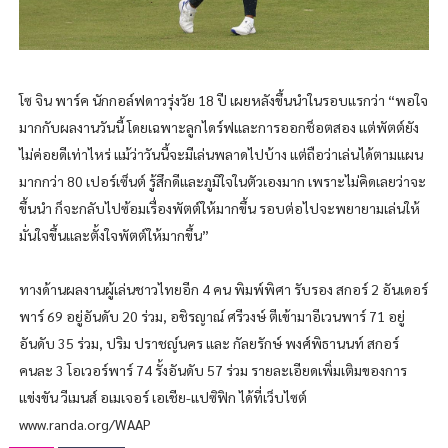
โซ จิน พาร์ค นักกอล์ฟดาวรุ่งวัย 18 ปี เผยหลังขึ้นนำในรอบแรกว่า “พอใจ
มากกับผลงานวันนี้ โดยเฉพาะลูกไดร์ฟและการออกช็อตสอง แต่พัตต์ยัง
ไม่ค่อยดีเท่าไหร่ แม้ว่าวันนี้จะมีเล่นพลาดไปบ้าง แต่ถือว่าเล่นได้ตามแผน
มากกว่า 80 เปอร์เซ็นต์ รู้สึกดีและภูมิใจในตัวเองมาก เพราะไม่คิดเลยว่าจะ
ขึ้นนำ ก็จะกลับไปซ้อมเรื่องพัตต์ให้มากขึ้น รอบต่อไปจะพยายามเล่นให้
มั่นใจขึ้นและตั้งใจพัตต์ให้มากขึ้น”
ทางด้านผลงานผู้เล่นชาวไทยอีก 4 คน พิมพ์พิศา รับรอง สกอร์ 2 อันเดอร์
พาร์ 69 อยู่อันดับ 20 ร่วม, อชิรญาณ์ ศรีวงษ์ ตีเข้ามาอีเวนพาร์ 71 อยู่
อันดับ 35 ร่วม, ปริม ปราชญ์นคร และ กัลยรักษ์​ พงศ์พิธานนท์ สกอร์
คนละ 3 โอเวอร์พาร์ 74 รั้งอันดับ 57 ร่วม รายละเอียดเพิ่มเติมของการ
แข่งขัน วีเมนส์ อเมเจอร์ เอเชีย-แปซิฟิก ได้ที่เว็บไซต์
www.randa.org/WAAP