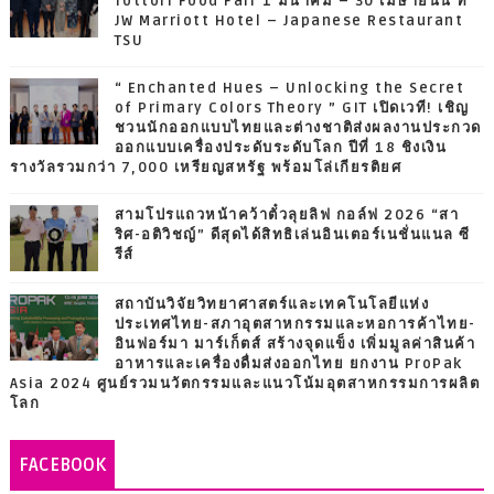
Tottori Food Fair 1 มีนาคม – 30 เมษายนนี้ ที่
JW Marriott Hotel – Japanese Restaurant
TSU
“ Enchanted Hues – Unlocking the Secret
of Primary Colors Theory ” GIT เปิดเวที! เชิญ
ชวนนักออกแบบไทยและต่างชาติส่งผลงานประกวด
ออกแบบเครื่องประดับระดับโลก ปีที่ 18 ชิงเงิน
รางวัลรวมกว่า 7,000 เหรียญสหรัฐ พร้อมโล่เกียรติยศ
สามโปรแถวหน้าคว้าตั๋วลุยลิฟ กอล์ฟ 2026 “สา
ริศ-อติวิชญ์” ดีสุดได้สิทธิเล่นอินเตอร์เนชั่นแนล ซี
รีส์
สถาบันวิจัยวิทยาศาสตร์และเทคโนโลยีแห่ง
ประเทศไทย-สภาอุตสาหกรรมและหอการค้าไทย-
อินฟอร์มา มาร์เก็ตส์ สร้างจุดแข็ง เพิ่มมูลค่าสินค้า
อาหารและเครื่องดื่มส่งออกไทย ยกงาน ProPak
Asia 2024 ศูนย์รวมนวัตกรรมและแนวโน้มอุตสาหกรรมการผลิต
โลก
FACEBOOK