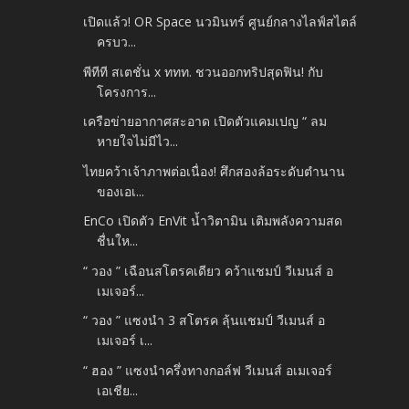
เปิดแล้ว! OR Space นวมินทร์ ศูนย์กลางไลฟ์สไตล์
ครบว...
พีทีที สเตชั่น x ททท. ชวนออกทริปสุดฟิน! กับ
โครงการ...
เครือข่ายอากาศสะอาด เปิดตัวแคมเปญ “ ลม
หายใจไม่มีไว...
ไทยคว้าเจ้าภาพต่อเนื่อง! ศึกสองล้อระดับตำนาน
ของเอเ...
EnCo เปิดตัว EnVit น้ำวิตามิน เติมพลังความสด
ชื่นให...
“ วอง ” เฉือนสโตรคเดียว คว้าแชมป์ วีเมนส์ อ
เมเจอร์...
“ วอง ” แซงนำ 3 สโตรค ลุ้นแชมป์ วีเมนส์ อ
เมเจอร์ เ...
“ ฮอง ” แซงนำครึ่งทางกอล์ฟ วีเมนส์ อเมเจอร์
เอเชีย...