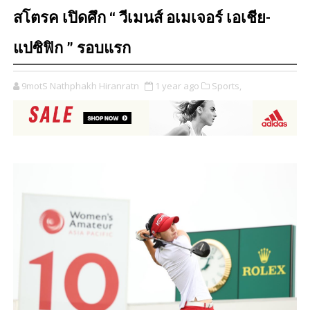
สโตรค เปิดศึก “ วีเมนส์ อเมเจอร์ เอเชีย-
แปซิฟิก ” รอบแรก
9motS Nathphakh Hiranratn
1 year ago
Sports,