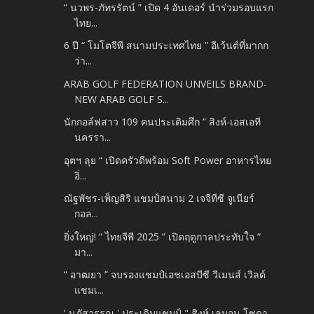
“ นวพร-ภัทรรัตน์ ” เปิด 4 อันเดอร์ นำร่วมรอบแรก
ไทย...
6 ปี “ โมโตจีพี สนามประเทศไทย ” อีเว้นต์ที่มากก
ว่า...
ARAB GOLF FEDERATION UNVEILS BRAND-
NEW ARAB GOLF S...
นักกอล์ฟสาว 109 คนประเดิมศึก ” สิงห์-เอสเอที
นครรา...
อุตฯ ลุย “ เปิดครัวดีพร้อม Soft Power อาหารไทย
อิ่...
ณัฐพัชร-เพ็ญสิริ แชมป์สนาม 2 เจจีทีซี จูเนียร์
กอล...
ยิ่งใหญ่! “ ไทยจีพี 2025 ” เปิดฤดูกาลประทับใจ “
มา...
“ อาฒยา ” จบรองแชมป์เอชเอสบีซี วีเมนส์ เวิลด์
แชมเ...
' นภัสวรรณ ' ประเดิมแชมป์ " สิงห์ เลมอน โซดา