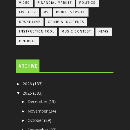
VIDEO
FINANCIAL MARKET
POLITICS
LIVE CLIP
MV
PUBLIC SERVICE
UPSKILLING
CRIME & INCIDENTS
INSTRUCTION TOOL
MUSIC CONTEST
NEWS
PRODUCT
ARCHIVE
2026
(133)
►
2025
(383)
▼
December
(13)
►
November
(34)
►
October
(29)
►
September
(37)
►