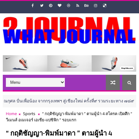
่อน้อง จากกรุงเทพฯ สู่เชียงใหม่ ครั้งที่๙ รวมระยะทาง ๗๘๙ กิโลเมตร ระหว
Home
Sports
“ กฤติชัญญา-พิมพ์มาดา ” ตามผู้นำ 4 สโตรค เปิดศึก “
วีเมนส์ อเมเจอร์ เอเชีย-แปซิฟิก ” รอบแรก
“ กฤติชัญญา-พิมพ์มาดา ” ตามผู้นำ 4