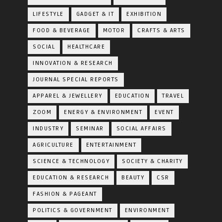
LIFESTYLE
GADGET & IT
EXHIBITION
FOOD & BEVERAGE
MOTOR
CRAFTS & ARTS
SOCIAL
HEALTHCARE
INNOVATION & RESEARCH
JOURNAL SPECIAL REPORTS
APPAREL & JEWELLERY
EDUCATION
TRAVEL
ZOOM
ENERGY & ENVIRONMENT
EVENT
INDUSTRY
SEMINAR
SOCIAL AFFAIRS
AGRICULTURE
ENTERTAINMENT
SCIENCE & TECHNOLOGY
SOCIETY & CHARITY
EDUCATION & RESEARCH
BEAUTY
CSR
FASHION & PAGEANT
POLITICS & GOVERNMENT
ENVIRONMENT