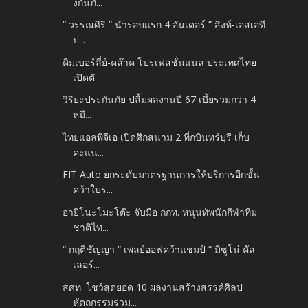
งกันภั...
“ วรรณศิริ ” นำรอบแรก 4 อันเดอร์ ” สิงห์-เอสเอที
ป...
คิมเบอร์ลี่ย์-คล๊าค โปรเฟสชั่นแนล ประเทศไทย
เปิดตั...
วิริยะประกันภัย ปลื้มผลงานปี 67 เบี้ยรวมกว่า 4
หมื...
ไทยแอลพีจีเอ เปิดศึกสนาม 2 ที่กบินทร์บุรี เก็บ
คะแน...
FIT Auto ยกระดับมาตรฐานการให้บริการอีกขั้น
คว้าใบร...
อายิโนะโมะโต๊ะ จับมือ กกท. หนุนทัพนักกีฬาทีม
ชาติไท...
“ กฤติชัญญา ” เพลย์ออฟคว้าแชมป์ “ มิซูโน่ คัล
เลอร์...
สศท. โชว์สุดยอด 10 ผลงานสร้างสรรค์ศิลป
หัตถกรรมร่วม...