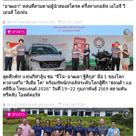
“อาฒยา” หล่นที่สามตามผู้นำสองสโตรค ครึ่งทางกอล์ฟ เอไอจี วี
เมนส์ โอเพ่น
9motS Nathphakh Hiranratn
Jul 31, 2026
SPORTS
สุดคึกคัก! แฟนกีฬาลุ้น ชม “จีโน่–อาฒยา ฐิติกุล” มือ 1 ของโลก
ดวลวงสวิง “ลิเดีย โค” พร้อมทัพนักกอล์ฟระดับโลกสู้ศึก “ฮอนด้า แอ
ลพีจีเอ ไทยแลนด์ 2026” วันที่ 19–22 กุมภาพันธ์ 2569 สยามคัน
ทรีคลับ โอลด์คอร์ส
9motS Nathphakh Hiranratn
Feb 04, 2026
SPORTS