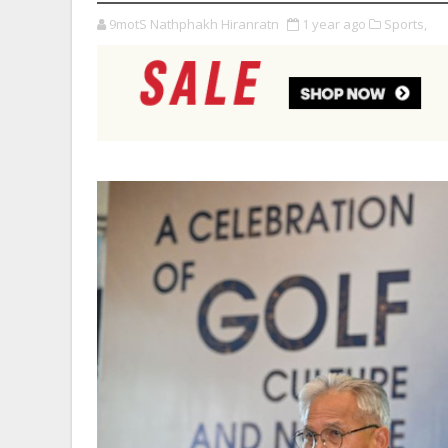
9motS Nathphakh Hiranratn
1 year ago
Sports,