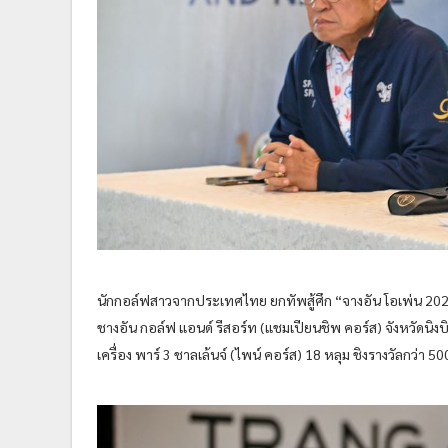
นักกอล์ฟสาวจากประเทศไทย ยกทัพสู้ศึก “จางอัน โอเพ่น 2025
ชางอัน กอล์ฟ แอนด์ รีสอร์ท (แชมเปียนชิพ คอร์ส) จังหวัดนิงบิ
เครื่อง พาร์ 3 ชาลเล้นจ์ (ไพน์ คอร์ส) 18 หลุม ชิงรางวัลกว่