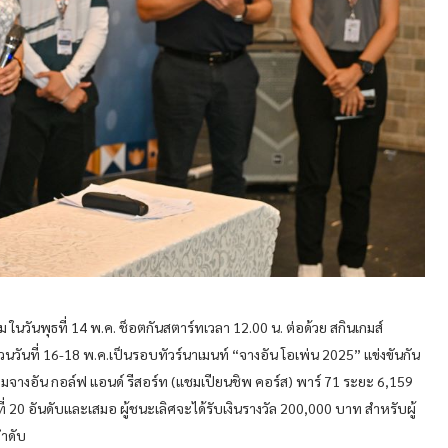
 ในวันพุธที่ 14 พ.ค. ช็อตกันสตาร์ทเวลา 12.00 น. ต่อด้วย สกินเกมส์
ส่วนวันที่ 16-18 พ.ค.เป็นรอบทัวร์นาเมนท์ “จางอัน โอเพ่น 2025” แข่งขันกัน
ามจางอัน กอล์ฟ แอนด์ รีสอร์ท (แชมเปียนชิพ คอร์ส) พาร์ 71 ระยะ 6,159
ี่ 20 อันดับและเสมอ ผู้ชนะเลิศจะได้รับเงินรางวัล 200,000 บาท สำหรับผู้
ลำดับ