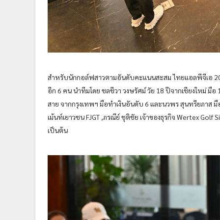
สำหรับนักกอล์ฟสาวตามอันดับคะแนนสะสม ไทยแอลพีจีเอ 2025
อีก 6 คน นำทีมโดย ชลชีวา วงษรัศม์ วัย 18 ปีจากเชียงใหม่ ม
สาย จากกรุงเทพฯ มือทำเงินอันดับ 6 และนวพร สุนทรียภาส มือทำเ
เม้นท์เยาวชน FJGT ,ภรณีย์ ชุติชัย เจ้าของธุรกิจ Wertex Golf
เป็นต้น