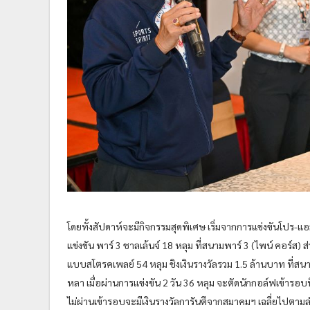
โดยทั้งสัปดาห์จะมีกิจกรรมสุดพิเศษ เริ่มจากการแข่งขันโปร-แอม
แข่งขัน พาร์ 3 ชาลเล้นจ์ 18 หลุม ที่สนามพาร์ 3 (ไพน์ คอร์ส) 
แบบสโตรคเพลย์ 54 หลุม ชิงเงินรางวัลรวม 1.5 ล้านบาท ที่สน
หลา เมื่อผ่านการแข่งขัน 2 วัน 36 หลุม จะตัดนักกอล์ฟเข้ารอบท
ไม่ผ่านเข้ารอบจะมีเงินรางวัลการันตีจากสมาคมฯ เฉลี่ยไปตาม