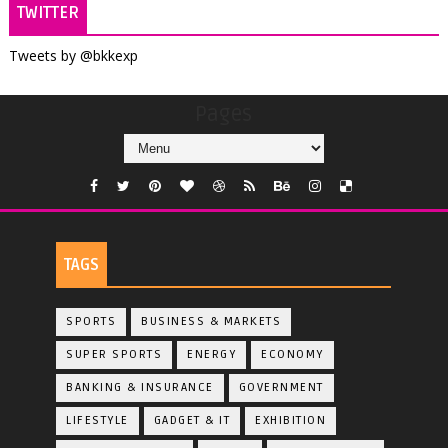
TWITTER
Tweets by @bkkexp
Pages
TAGS
SPORTS
BUSINESS & MARKETS
SUPER SPORTS
ENERGY
ECONOMY
BANKING & INSURANCE
GOVERNMENT
LIFESTYLE
GADGET & IT
EXHIBITION