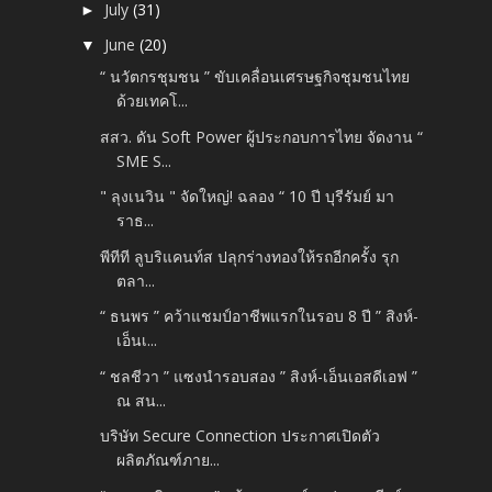
July
(31)
►
June
(20)
▼
“ นวัตกรชุมชน ” ขับเคลื่อนเศรษฐกิจชุมชนไทย
ด้วยเทคโ...
สสว. ดัน Soft Power ผู้ประกอบการไทย จัดงาน “
SME S...
" ลุงเนวิน " จัดใหญ่! ฉลอง “ 10 ปี บุรีรัมย์ มา
ราธ...
พีทีที ลูบริแคนท์ส ปลุกร่างทองให้รถอีกครั้ง รุก
ตลา...
“ ธนพร ” คว้าแชมป์อาชีพแรกในรอบ 8 ปี ” สิงห์-
เอ็นเ...
“ ชลชีวา ” แซงนำรอบสอง ” สิงห์-เอ็นเอสดีเอฟ ”
ณ สน...
บริษัท Secure Connection ประกาศเปิดตัว
ผลิตภัณฑ์ภาย...