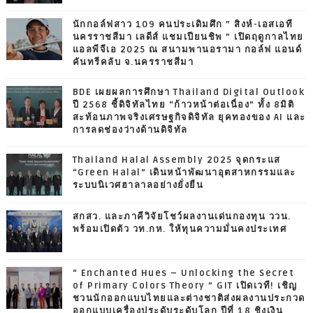
นักกอล์ฟสาว 109 คนประเดิมศึก ” สิงห์-เอสเอที
นครราชสีมา เลดีส์ แชมเปียนชิพ ” เปิดฤดูกาลไทย
แอลพีจีเอ 2025 ณ สนามพานอรามา กอล์ฟ แอนด์
คันทรีคลับ จ.นครราชสีมา
BDE เผยผลการศึกษา Thailand Digital Outlook
ปี 2568 ชี้ดิจิทัลไทย “ก้าวหน้าต่อเนื่อง” ทั้ง 8มิติ
สะท้อนภาพจริงเศรษฐกิจดิจิทัล ยุคทองของ AI และ
การลดช่องว่างด้านดิจิทัล
Thailand Halal Assembly 2025 จุดกระแส
“Green Halal” เดินหน้าพัฒนาอุตสาหกรรมและ
ระบบนิเวศฮาลาลอย่างยั่งยืน
สกสว. และภาคีวิจัยโชว์ผลงานเด่นกองทุน ววน.
พร้อมเปิดตัว วท.กห. ให้ทุนความมั่นคงประเทศ
“ Enchanted Hues – Unlocking the Secret
of Primary Colors Theory ” GIT เปิดเวที! เชิญ
ชวนนักออกแบบไทยและต่างชาติส่งผลงานประกวด
ออกแบบเครื่องประดับระดับโลก ปีที่ 18 ชิงเงิน