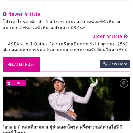
Newer Article
โปรเอ-โปรตาต้า นำ 6 สวิงเยาวชนลงสนามซ้อมที่หัวหิน ณ
สนามกอล์ฟหลวงหัวหิน จ.ประจวบคีรีขันธ์
Older Article
ASEAN Int’l Optics Fair เตรียมเปิดฉาก 9-11 ตุลาคม 2568
ต่อยอดอุตสาหกรรมแว่นตาและสายตาครบครันที่สุดในอาเซียน
View More
RELATED POST
SPORTS
“อาฒยา” หล่นที่สามตามผู้นำสองสโตรค ครึ่งทางกอล์ฟ เอไอจี วี