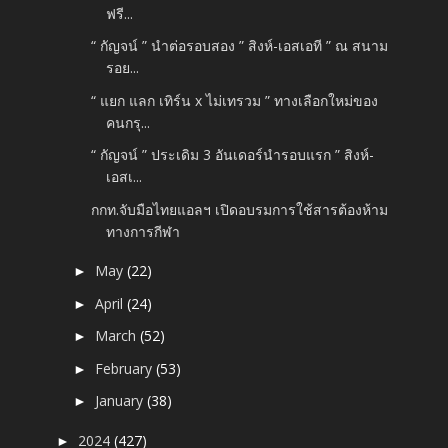
ฟรี...
“ กัญจน์ ” นำต่อรอบสอง ” สิงห์-เอสเอที ” ณ สนาม
รอย...
“ แยก แลก เทิร์น x ไม่เทรวม ” ทางเลือกใหม่ของ
คนกรุ...
“ กัญจน์ ” ประเดิม 3 อันเดอร์นำรอบแรก ” สิงห์-
เอสเ...
กกท.จับมือไทยแอลฯ เปิดอบรมการใช้สารต้องห้าม
ทางการกีฬา
May
(22)
►
April
(24)
►
March
(52)
►
February
(53)
►
January
(38)
►
2024
(427)
►