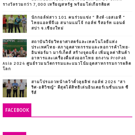
รางวัลรวมกว่า 7,000 เหรียญสหรัฐ พร้อมโล่เกียรติยศ
นักกอล์ฟสาว 101 คนร่วมแข่ง ” สิงห์-เอสเอที "
ไทยแอลพีจีเอ สนามแม่โจ้ กอล์ฟ รีสอร์ท แอนด์
สปา จ.เชียงใหม่
สถาบันวิจัยวิทยาศาสตร์และเทคโนโลยีแห่ง
ประเทศไทย-สภาอุตสาหกรรมและหอการค้าไทย-
อินฟอร์มา มาร์เก็ตส์ สร้างจุดแข็ง เพิ่มมูลค่าสินค้า
อาหารและเครื่องดื่มส่งออกไทย ยกงาน ProPak
Asia 2024 ศูนย์รวมนวัตกรรมและแนวโน้มอุตสาหกรรมการผลิต
โลก
สามโปรแถวหน้าคว้าตั๋วลุยลิฟ กอล์ฟ 2026 “สา
ริศ-อติวิชญ์” ดีสุดได้สิทธิเล่นอินเตอร์เนชั่นแนล ซี
รีส์
FACEBOOK