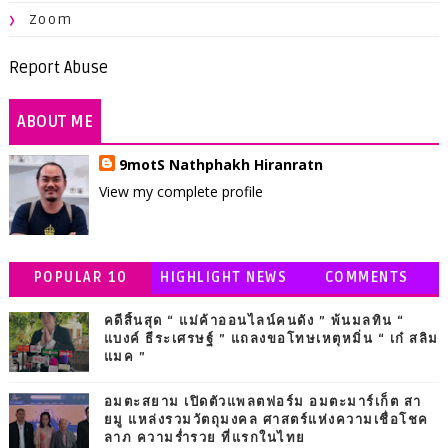
Zoom
Report Abuse
ABOUT ME
9motS Nathphakh Hiranratn
View my complete profile
POPULAR 10
HIGHLIGHT NEWS
COMMENTS
คดีสิ้นสุด “ แม่ค้าออนไลน์คนดัง ” พ้นมลทิน “
แบงค์ ธีระเศรษฐ์ ” แถลงขอโทษเหตุหมิ่น “ เก๋ สลิม
แมค ”
อมตะสยาม เปิดตัวแพลตฟอร์ม อมตะมาร์เก็ต สา
ยมู แหล่งรวมวัตถุมงคล ศาสตร์แห่งความเชื่อโชค
ลาภ ความร่ำรวย ที่แรกในไทย