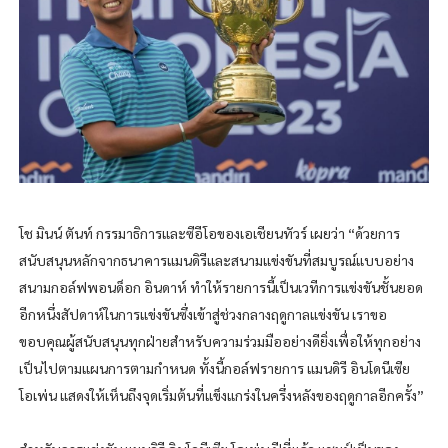
โช มินน์ ตันท์ กรรมาธิการและซีอีโอของเอเชียนทัวร์ เผยว่า “ด้วยการ
สนับสนุนหลักจากธนาคารแมนดิรีและสนามแข่งขันที่สมบูรณ์แบบอย่าง
สนามกอล์ฟพอนด็อก อินดาห์ ทำให้รายการนี้เป็นเวทีการแข่งขันชั้นยอด
อีกหนึ่งสัปดาห์ในการแข่งขันซึ่งเข้าสู่ช่วงกลางฤดูกาลแข่งขัน เราขอ
ขอบคุณผู้สนับสนุนทุกฝ่ายสำหรับความร่วมมืออย่างดียิ่งเพื่อให้ทุกอย่าง
เป็นไปตามแผนการตามกำหนด ทั้งนี้กอล์ฟรายการ แมนดิรี อินโดนีเซีย
โอเพ่น แสดงให้เห็นถึงจุดเริ่มต้นที่แข็งแกร่งในครึ่งหลังของฤดูกาลอีกครั้ง”