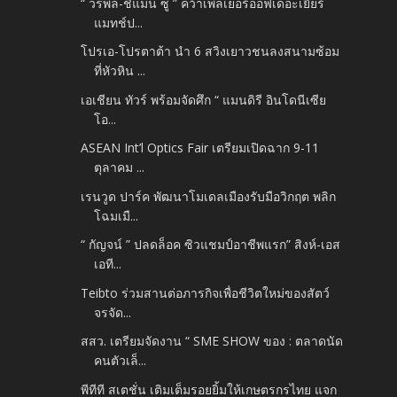
“ วรพล-ชิแมน ซู ” คว้าเพลเยอร์ออฟเดอะเยียร์
แมทช์ป...
โปรเอ-โปรตาต้า นำ 6 สวิงเยาวชนลงสนามซ้อม
ที่หัวหิน ...
เอเชียน ทัวร์ พร้อมจัดศึก “ แมนดิรี อินโดนีเซีย
โอ...
ASEAN Int’l Optics Fair เตรียมเปิดฉาก 9-11
ตุลาคม ...
เรนวูด ปาร์ค พัฒนาโมเดลเมืองรับมือวิกฤต พลิก
โฉมเมื...
“ กัญจน์ ” ปลดล็อค ซิวแชมป์อาชีพแรก” สิงห์-เอส
เอที...
Teibto ร่วมสานต่อภารกิจเพื่อชีวิตใหม่ของสัตว์
จรจัด...
สสว. เตรียมจัดงาน “ SME SHOW ของ : ตลาดนัด
คนตัวเล็...
พีทีที สเตชั่น เติมเต็มรอยยิ้มให้เกษตรกรไทย แจก