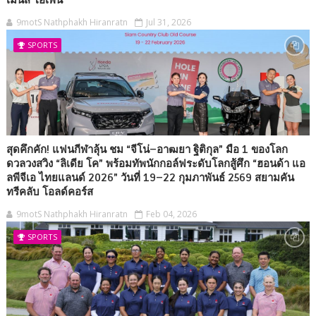
เมนส์ โอเพ่น
9motS Nathphakh Hiranratn
Jul 31, 2026
SPORTS
สุดคึกคัก! แฟนกีฬาลุ้น ชม “จีโน่–อาฒยา ฐิติกุล” มือ 1 ของโลก
ดวลวงสวิง “ลิเดีย โค” พร้อมทัพนักกอล์ฟระดับโลกสู้ศึก “ฮอนด้า แอ
ลพีจีเอ ไทยแลนด์ 2026” วันที่ 19–22 กุมภาพันธ์ 2569 สยามคัน
ทรีคลับ โอลด์คอร์ส
9motS Nathphakh Hiranratn
Feb 04, 2026
SPORTS