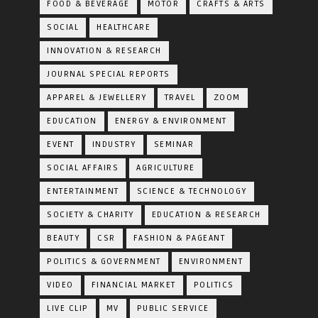
FOOD & BEVERAGE
MOTOR
CRAFTS & ARTS
SOCIAL
HEALTHCARE
INNOVATION & RESEARCH
JOURNAL SPECIAL REPORTS
APPAREL & JEWELLERY
TRAVEL
ZOOM
EDUCATION
ENERGY & ENVIRONMENT
EVENT
INDUSTRY
SEMINAR
SOCIAL AFFAIRS
AGRICULTURE
ENTERTAINMENT
SCIENCE & TECHNOLOGY
SOCIETY & CHARITY
EDUCATION & RESEARCH
BEAUTY
CSR
FASHION & PAGEANT
POLITICS & GOVERNMENT
ENVIRONMENT
VIDEO
FINANCIAL MARKET
POLITICS
LIVE CLIP
MV
PUBLIC SERVICE