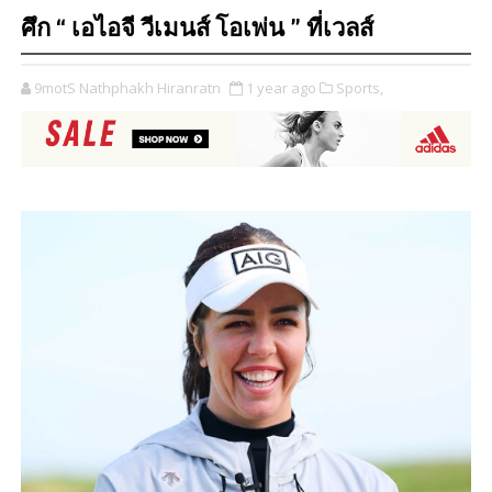
ศึก “ เอไอจี วีเมนส์ โอเพ่น ” ที่เวลส์
9motS Nathphakh Hiranratn
1 year ago
Sports,