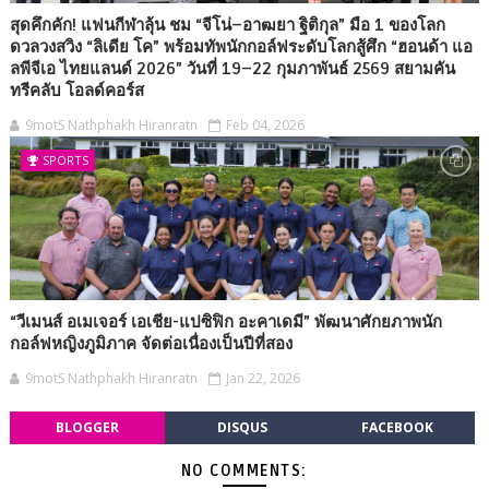
สุดคึกคัก! แฟนกีฬาลุ้น ชม “จีโน่–อาฒยา ฐิติกุล” มือ 1 ของโลก
ดวลวงสวิง “ลิเดีย โค” พร้อมทัพนักกอล์ฟระดับโลกสู้ศึก “ฮอนด้า แอ
ลพีจีเอ ไทยแลนด์ 2026” วันที่ 19–22 กุมภาพันธ์ 2569 สยามคัน
ทรีคลับ โอลด์คอร์ส
9motS Nathphakh Hiranratn
Feb 04, 2026
SPORTS
“วีเมนส์ อเมเจอร์ เอเชีย-แปซิฟิก อะคาเดมี” พัฒนาศักยภาพนัก
กอล์ฟหญิงภูมิภาค จัดต่อเนื่องเป็นปีที่สอง
9motS Nathphakh Hiranratn
Jan 22, 2026
BLOGGER
DISQUS
FACEBOOK
NO COMMENTS: