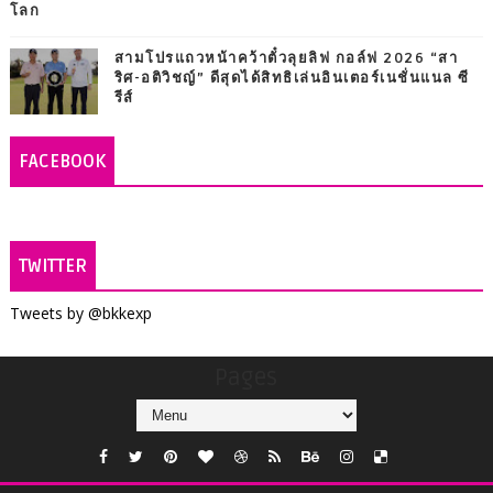
โลก
สามโปรแถวหน้าคว้าตั๋วลุยลิฟ กอล์ฟ 2026 “สา
ริศ-อติวิชญ์” ดีสุดได้สิทธิเล่นอินเตอร์เนชั่นแนล ซี
รีส์
FACEBOOK
TWITTER
Tweets by @bkkexp
Pages