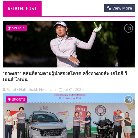
View More
RELATED POST
SPORTS
“อาฒยา” หล่นที่สามตามผู้นำสองสโตรค ครึ่งทางกอล์ฟ เอไอจี วี
เมนส์ โอเพ่น
9motS Nathphakh Hiranratn
Jul 31, 2026
SPORTS