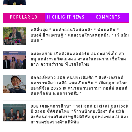
POPULAR 10
HIGHLIGHT NEWS
COMMENTS
คดีสิ้นสุด “ แม่ค้าออนไลน์คนดัง ” พ้นมลทิน “
แบงค์ ธีระเศรษฐ์ ” แถลงขอโทษเหตุหมิ่น “ เก๋ สลิม
แมค ”
อมตะสยาม เปิดตัวแพลตฟอร์ม อมตะมาร์เก็ต สา
ยมู แหล่งรวมวัตถุมงคล ศาสตร์แห่งความเชื่อโชค
ลาภ ความร่ำรวย ที่แรกในไทย
นักกอล์ฟสาว 109 คนประเดิมศึก ” สิงห์-เอสเอที
นครราชสีมา เลดีส์ แชมเปียนชิพ ” เปิดฤดูกาลไทย
แอลพีจีเอ 2025 ณ สนามพานอรามา กอล์ฟ แอนด์
คันทรีคลับ จ.นครราชสีมา
BDE เผยผลการศึกษา Thailand Digital Outlook
ปี 2568 ชี้ดิจิทัลไทย “ก้าวหน้าต่อเนื่อง” ทั้ง 8มิติ
สะท้อนภาพจริงเศรษฐกิจดิจิทัล ยุคทองของ AI และ
การลดช่องว่างด้านดิจิทัล