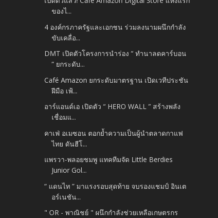
เปิดตัวแล้ว! Café Amazon Digital Store แห่งแรก
ของไ...
4 องค์กรภาครัฐและเอกชน ร่วมลงนามผนึกกำลัง
ขับเคลื่อ...
DMT เปิดตัวโครงการนำร่อง “ ทำนาลดคาร์บอน
” ยกระดับ...
Café Amazon ยกระดับมาตรฐาน เปิดเวทีประชัน
ฝีมือ เฟ้...
อาร์แอนด์เอ เปิดตัว “ HERO WALL ” สร้างพลัง
เชื่อมแ...
คาเฟ่ อเมซอน ตอกย้ำความเป็นผู้นำตลาดกาแฟ
ไทย ดันฮีโ...
แพรวา-พลอยชมพู แทคทีมจัด Little Berdies
Junior Gol...
“ แดนไท ” มาแรงรอบสุดท้าย จบรองแชมป์ อินเต
อร์เนชัน...
" OR - พาณิชย์ " ผนึกกำลังช่วยเหลือเกษตรกร