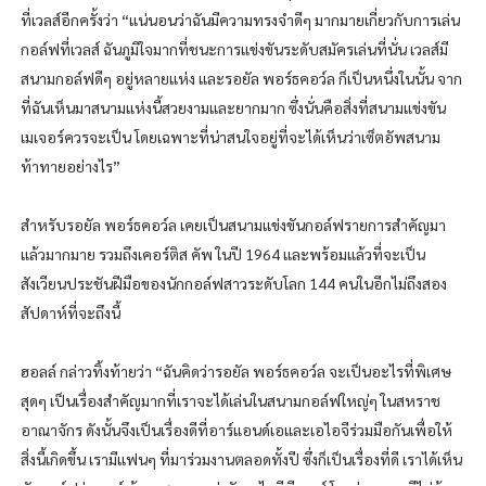
ที่เวลส์อีกครั้งว่า “แน่นอนว่าฉันมีความทรงจำดีๆ มากมายเกี่ยวกับการเล่น
กอล์ฟที่เวลส์ ฉันภูมิใจมากที่ชนะการแข่งขันระดับสมัครเล่นที่นั่น เวลส์มี
สนามกอล์ฟดีๆ อยู่หลายแห่ง และรอยัล พอร์ธคอว์ล ก็เป็นหนึ่งในนั้น จาก
ที่ฉันเห็นมาสนามแห่งนี้สวยงามและยากมาก ซึ่งนั่นคือสิ่งที่สนามแข่งขัน
เมเจอร์ควรจะเป็น โดยเฉพาะที่น่าสนใจอยู่ที่จะได้เห็นว่าเซ็ตอัพสนาม
ท้าทายอย่างไร”
สำหรับรอยัล พอร์ธคอว์ล เคยเป็นสนามแข่งขันกอล์ฟรายการสำคัญมา
แล้วมากมาย รวมถึงเคอร์ติส คัพ ในปี 1964 และพร้อมแล้วที่จะเป็น
สังเวียนประชันฝีมือของนักกอล์ฟสาวระดับโลก 144 คนในอีกไม่ถึงสอง
สัปดาห์ที่จะถึงนี้
ฮอลล์ กล่าวทิ้งท้ายว่า “ฉันคิดว่ารอยัล พอร์ธคอว์ล จะเป็นอะไรที่พิเศษ
สุดๆ เป็นเรื่องสำคัญมากที่เราจะได้เล่นในสนามกอล์ฟใหญ่ๆ ในสหราช
อาณาจักร ดังนั้นจึงเป็นเรื่องดีที่อาร์แอนด์เอและเอไอจีร่วมมือกันเพื่อให้
สิ่งนี้เกิดขึ้น เรามีแฟนๆ ที่มาร่วมงานตลอดทั้งปี ซึ่งก็เป็นเรื่องที่ดี เราได้เห็น