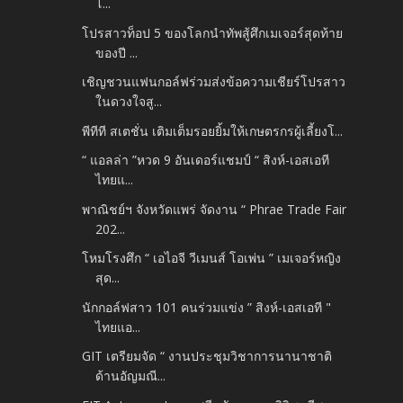
โ...
โปรสาวท็อป 5 ของโลกนำทัพสู้ศึกเมเจอร์สุดท้าย
ของปี ...
เชิญชวนแฟนกอล์ฟร่วมส่งข้อความเชียร์โปรสาว
ในดวงใจสู...
พีทีที สเตชั่น เติมเต็มรอยยิ้มให้เกษตรกรผู้เลี้ยงโ...
“ แอลล่า ”หวด 9 อันเดอร์แชมป์ “ สิงห์-เอสเอที
ไทยแ...
พาณิชย์ฯ จังหวัดแพร่ จัดงาน “ Phrae Trade Fair
202...
โหมโรงศึก “ เอไอจี วีเมนส์ โอเพ่น ” เมเจอร์หญิง
สุด...
นักกอล์ฟสาว 101 คนร่วมแข่ง ” สิงห์-เอสเอที "
ไทยแอ...
GIT เตรียมจัด “ งานประชุมวิชาการนานาชาติ
ด้านอัญมณี...