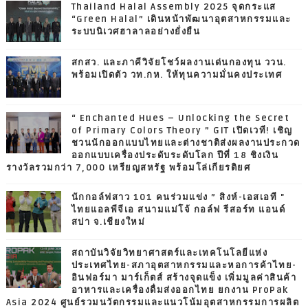
Thailand Halal Assembly 2025 จุดกระแส
“Green Halal” เดินหน้าพัฒนาอุตสาหกรรมและ
ระบบนิเวศฮาลาลอย่างยั่งยืน
สกสว. และภาคีวิจัยโชว์ผลงานเด่นกองทุน ววน.
พร้อมเปิดตัว วท.กห. ให้ทุนความมั่นคงประเทศ
“ Enchanted Hues – Unlocking the Secret
of Primary Colors Theory ” GIT เปิดเวที! เชิญ
ชวนนักออกแบบไทยและต่างชาติส่งผลงานประกวด
ออกแบบเครื่องประดับระดับโลก ปีที่ 18 ชิงเงิน
รางวัลรวมกว่า 7,000 เหรียญสหรัฐ พร้อมโล่เกียรติยศ
นักกอล์ฟสาว 101 คนร่วมแข่ง ” สิงห์-เอสเอที "
ไทยแอลพีจีเอ สนามแม่โจ้ กอล์ฟ รีสอร์ท แอนด์
สปา จ.เชียงใหม่
สถาบันวิจัยวิทยาศาสตร์และเทคโนโลยีแห่ง
ประเทศไทย-สภาอุตสาหกรรมและหอการค้าไทย-
อินฟอร์มา มาร์เก็ตส์ สร้างจุดแข็ง เพิ่มมูลค่าสินค้า
อาหารและเครื่องดื่มส่งออกไทย ยกงาน ProPak
Asia 2024 ศูนย์รวมนวัตกรรมและแนวโน้มอุตสาหกรรมการผลิต