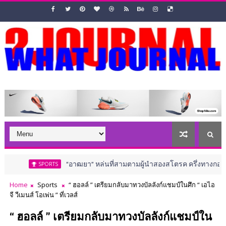
“อาฒยา” หล่นที่สามตามผู้นำสองสโตรค ครึ่งทางกอล์ฟ เอไอจี วี
SPORTS
Home
Sports
“ ฮอลล์ ” เตรียมกลับมาทวงบัลลังก์แชมป์ในศึก “ เอไอ
จี วีเมนส์ โอเพ่น ” ที่เวลส์
“ ฮอลล์ ” เตรียมกลับมาทวงบัลลังก์แชมป์ใน