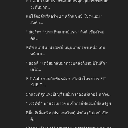
FIT Auto มอบประกาศนียบัตรคุณวุฒิวิชาชีพ ยก
ระดับมาต...
แม่โจ้กอล์ฟรีสอร์ท 2 ” คว้าแชมป์ โปร-แอม “
สิงห์-เ...
“ ณัฐริกา ” ประเดิมแชมป์แรก ” สิงห์ เชียงใหม่
คัลเ...
พีทีที สเตชั่น–พาณิชย์ หนุนเกษตรกรเหนือ เดิน
หน้าเช...
“ ฮอลล์ ” เตรียมกลับมาทวงบัลลังก์แชมป์ในศึก “
เอไอ...
FIT Auto ร่วมกับพันธมิตร เปิดตัวโครงการ FIT
KUB TI...
มาแรงที่สุดแห่งปี! บุรีรัมย์มาราธอนฟีเวอร์ นักวิ่ง...
“ เจจีทีซี ” พาสวิงเยาวชนเข้ากอล์ฟแคมป์ที่สหรัฐฯ
อีตั้น อิเล็คทริค (ประเทศไทย) จำกัด (Eaton) เปิด
ตั...