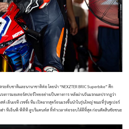
อร์ตระดับชาติและนานาชาติต่อ โดยนำ “NEXZTER BRIC Superbike” ศึก
ันวงการมอเตอร์สปอร์ไทยอย่างเป็นทางการ หลังผ่านวันแรกผลปรากฏว่า
เอ็นเจที เรซซิ่ง ทีม เปิดฉากสุดร้อนแรงขึ้นนำในรุ่นใหญ่ ขณะที่รุ่นซูเปอร์
 ทีเอ็นพี พีทีที ลูบริแคนท์ส ที่ทำเวลาต่อรอบได้ดีที่สุด ก่อนตัดสินชัยชนะ