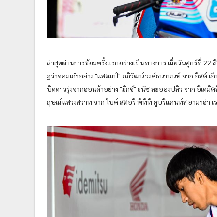
ล่าสุดผ่านการซ้อมครั้งแรกอย่างเป็นทางการ เมื่อวันศุกร์ที่ 2
ฎว่าจอมเก๋าอย่าง "แสตมป์" อภิวัฒน์ วงศ์ธนานนท์ จาก อีสต์ เอ็น
บิดดาวรุ่งจากฮอนด้าอย่าง "มิกซ์" ธนัช ละอองปลิว จาก อิเดมิตส
ฤษณ์ แสวงสวาท จาก ไบค์ สตอรี พีทีที ลูบริแคนท์ส ยามาฮ่า เรซ