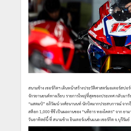
สนามช้าง เซอร์กิตฯ เดินหน้าสร้างประวัติศาสตร์มอเตอร์สป
จักรยานยนต์ทางเรียบ รายการใหญ่ที่สุดของประเทศ กลับมาร
“แสตมป์” อภิวัฒน์ วงศ์ธนานนท์ นักบิดมากประสบการณ์ จากอีสต์ 
สต็อก 1,000 ซีซี เป็นผลงานของ “นทีธาร ทองโคตร” จาก ยามาฮ่า
วันอาทิตย์นี้ ที่ สนามช้าง อินเตอร์เนชั่นแนล เซอร์กิต จ.บุรีรัมย์