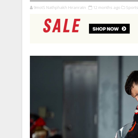
9motS Nathphakh Hiranratn
12 months ago
Sports