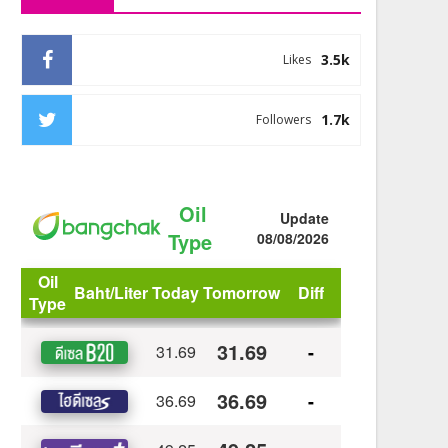
3.5k
Likes
1.7k
Followers