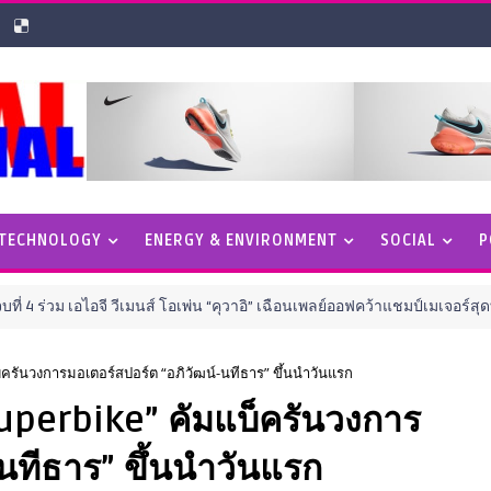
 TECHNOLOGY
ENERGY & ENVIRONMENT
SOCIAL
P
จี วีเมนส์ โอเพ่น “คุวาอิ” เฉือนเพลย์ออฟคว้าแชมป์เมเจอร์สุดท้ายของปี
ครันวงการมอเตอร์สปอร์ต “อภิวัฒน์-นทีธาร” ขึ้นนำวันแรก
Superbike” คัมแบ็ครันวงการ
-นทีธาร” ขึ้นนำวันแรก