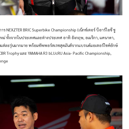
 NEXZTER BRIC Superbike Championship (เน็กซ์เตอร์ บีอาร์ไอซี ซู
ดใหม่ ทั้งจากในประเทศและต่างประเทศ อาทิ อังกฤษ, อเมริกา, แคนาดา,
มป์ในแต่ละรุ่นมากมาย พร้อมซัพพอร์ตเรซสุดมันส์จากแบรนด์มอเตอร์ไซค์ยักษ์
, CBR Trophy และ YAMAHA R3 bLUcRU Asia- Pacific Championship,
lenge