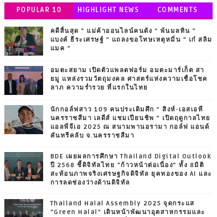
POPULAR 10
HIGHLIGHT NEWS
COMMENTS
คดีสิ้นสุด “ แม่ค้าออนไลน์คนดัง ” พ้นมลทิน “
แบงค์ ธีระเศรษฐ์ ” แถลงขอโทษเหตุหมิ่น “ เก๋ สลิม
แมค ”
อมตะสยาม เปิดตัวแพลตฟอร์ม อมตะมาร์เก็ต สา
ยมู แหล่งรวมวัตถุมงคล ศาสตร์แห่งความเชื่อโชค
ลาภ ความร่ำรวย ที่แรกในไทย
นักกอล์ฟสาว 109 คนประเดิมศึก ” สิงห์-เอสเอที
นครราชสีมา เลดีส์ แชมเปียนชิพ ” เปิดฤดูกาลไทย
แอลพีจีเอ 2025 ณ สนามพานอรามา กอล์ฟ แอนด์
คันทรีคลับ จ.นครราชสีมา
BDE เผยผลการศึกษา Thailand Digital Outlook
ปี 2568 ชี้ดิจิทัลไทย “ก้าวหน้าต่อเนื่อง” ทั้ง 8มิติ
สะท้อนภาพจริงเศรษฐกิจดิจิทัล ยุคทองของ AI และ
การลดช่องว่างด้านดิจิทัล
Thailand Halal Assembly 2025 จุดกระแส
“Green Halal” เดินหน้าพัฒนาอุตสาหกรรมและ