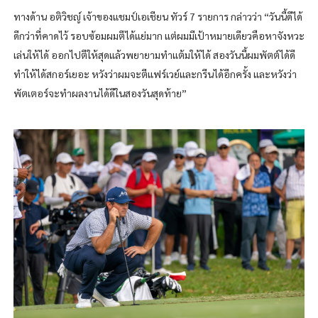
ทางด้าน อติวิชญ์ เจ้าของแชมป์เอเชียน ทัวร์ 7 รายการ กล่าวว่า “วันนี้ดีได้
ดีกว่าที่คาดไว้ รอบซ้อมผมตีได้แย่มาก แต่ผมมีเป้าหมายเดียวคือหาจังหวะ
เล่นให้ได้ ออกไปตีให้สุดแล้วพยายามทำแต้มให้ได้ สองวันนี้ผมพัตต์ได้ดี
ทำให้ได้สกอร์เยอะ หวังว่าผมจะตีแฟร์เวย์และกรีนได้อีกครั้ง และหวังว่า
พัตเตอร์จะทำผลงานได้ดีในสองวันสุดท้าย”