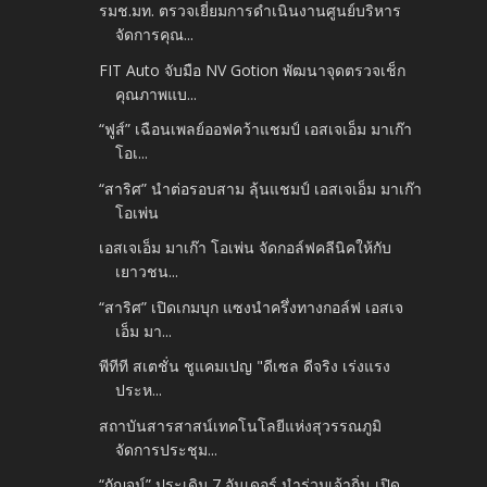
รมช.มท. ตรวจเยี่ยมการดำเนินงานศูนย์บริหาร
จัดการคุณ...
FIT Auto จับมือ NV Gotion พัฒนาจุดตรวจเช็ก
คุณภาพแบ...
“ฟูส์” เฉือนเพลย์ออฟคว้าแชมป์ เอสเจเอ็ม มาเก๊า
โอเ...
“สาริศ” นำต่อรอบสาม ลุ้นแชมป์ เอสเจเอ็ม มาเก๊า
โอเพ่น
เอสเจเอ็ม มาเก๊า โอเพ่น จัดกอล์ฟคลีนิคให้กับ
เยาวชน...
“สาริศ” เปิดเกมบุก แซงนำครึ่งทางกอล์ฟ เอสเจ
เอ็ม มา...
พีทีที สเตชั่น ชูแคมเปญ "ดีเซล ดีจริง เร่งแรง
ประห...
สถาบันสารสาสน์เทคโนโลยีแห่งสุวรรณภูมิ
จัดการประชุม...
“กัญจน์” ประเดิม 7 อันเดอร์ นำร่วมเจ้าถิ่น เปิด