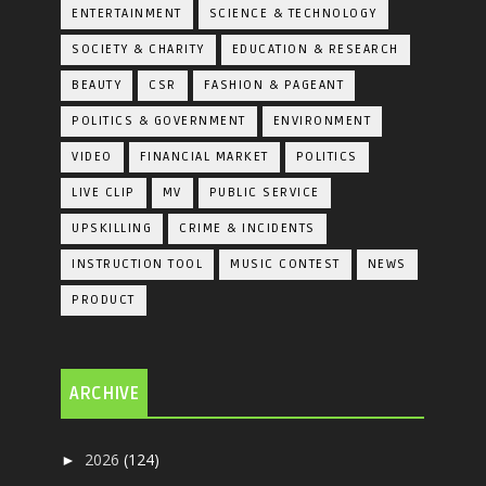
ENTERTAINMENT
SCIENCE & TECHNOLOGY
SOCIETY & CHARITY
EDUCATION & RESEARCH
BEAUTY
CSR
FASHION & PAGEANT
POLITICS & GOVERNMENT
ENVIRONMENT
VIDEO
FINANCIAL MARKET
POLITICS
LIVE CLIP
MV
PUBLIC SERVICE
UPSKILLING
CRIME & INCIDENTS
INSTRUCTION TOOL
MUSIC CONTEST
NEWS
PRODUCT
ARCHIVE
2026
(124)
►