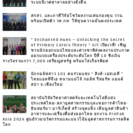
ระบบนิเวศฮาลาลอย่างยั่งยืน
สกสว. และภาคีวิจัยโชว์ผลงานเด่นกองทุน ววน.
พร้อมเปิดตัว วท.กห. ให้ทุนความมั่นคงประเทศ
“ Enchanted Hues – Unlocking the Secret
of Primary Colors Theory ” GIT เปิดเวที! เชิญ
ชวนนักออกแบบไทยและต่างชาติส่งผลงานประกวด
ออกแบบเครื่องประดับระดับโลก ปีที่ 18 ชิงเงิน
รางวัลรวมกว่า 7,000 เหรียญสหรัฐ พร้อมโล่เกียรติยศ
นักกอล์ฟสาว 101 คนร่วมแข่ง ” สิงห์-เอสเอที "
ไทยแอลพีจีเอ สนามแม่โจ้ กอล์ฟ รีสอร์ท แอนด์
สปา จ.เชียงใหม่
สถาบันวิจัยวิทยาศาสตร์และเทคโนโลยีแห่ง
ประเทศไทย-สภาอุตสาหกรรมและหอการค้าไทย-
อินฟอร์มา มาร์เก็ตส์ สร้างจุดแข็ง เพิ่มมูลค่าสินค้า
อาหารและเครื่องดื่มส่งออกไทย ยกงาน ProPak
Asia 2024 ศูนย์รวมนวัตกรรมและแนวโน้มอุตสาหกรรมการผลิต
โลก