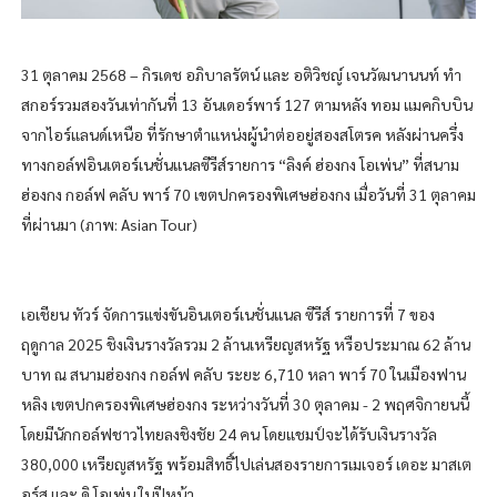
31 ตุลาคม 2568 – กิรเดช อภิบาลรัตน์ และ อติวิชญ์ เจนวัฒนานนท์ ทำ
สกอร์รวมสองวันเท่ากันที่ 13 อันเดอร์พาร์ 127 ตามหลัง ทอม แมคกิบบิน
จากไอร์แลนด์เหนือ ที่รักษาตำแหน่งผู้นำต่ออยู่สองสโตรค หลังผ่านครึ่ง
ทางกอล์ฟอินเตอร์เนชั่นแนลซีรีส์รายการ “ลิงค์ ฮ่องกง โอเพ่น” ที่สนาม
ฮ่องกง กอล์ฟ คลับ พาร์ 70 เขตปกครองพิเศษฮ่องกง เมื่อวันที่ 31 ตุลาคม
ที่ผ่านมา (ภาพ: Asian Tour)
เอเชียน ทัวร์ จัดการแข่งขันอินเตอร์เนชั่นแนล ซีรีส์ รายการที่ 7 ของ
ฤดูกาล 2025 ชิงเงินรางวัลรวม 2 ล้านเหรียญสหรัฐ หรือประมาณ 62 ล้าน
บาท ณ สนามฮ่องกง กอล์ฟ คลับ ระยะ 6,710 หลา พาร์ 70 ในเมืองฟาน
หลิง เขตปกครองพิเศษฮ่องกง ระหว่างวันที่ 30 ตุลาคม - 2 พฤศจิกายนนี้
โดยมีนักกอล์ฟชาวไทยลงชิงชัย 24 คน โดยแชมป์จะได้รับเงินรางวัล
380,000 เหรียญสหรัฐ พร้อมสิทธิ์ไปเล่นสองรายการเมเจอร์ เดอะ มาสเต
อร์ส และ ดิ โอเพ่น ในปีหน้า