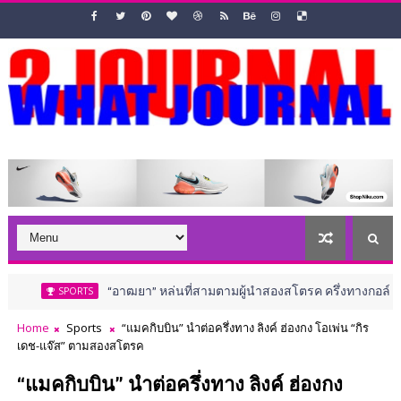
“อาฒยา” หล่นที่สามตามผู้นำสองสโตรค ครึ่งทางกอล์ฟ เอไอจี วีเมน
SPORTS
Home
Sports
“แมคกิบบิน” นำต่อครึ่งทาง ลิงค์ ฮ่องกง โอเพ่น “กิร
เดช-แจ๊ส” ตามสองสโตรค
“แมคกิบบิน” นำต่อครึ่งทาง ลิงค์ ฮ่องกง