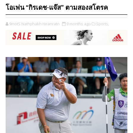
โอเพ่น “กิรเดช-แจ๊ส” ตามสองสโตรค
9motS Nathphakh Hiranratn
9 months ago
Sports,