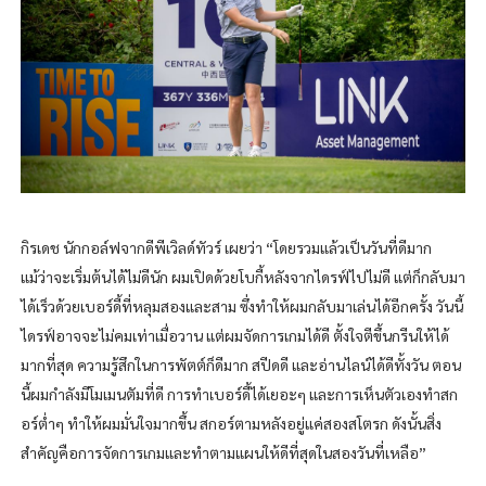
กิรเดช นักกอล์ฟจากดีพีเวิลด์ทัวร์ เผยว่า “โดยรวมแล้วเป็นวันที่ดีมาก
แม้ว่าจะเริ่มต้นได้ไม่ดีนัก ผมเปิดด้วยโบกี้หลังจากไดรฟ์ไปไม่ดี แต่ก็กลับมา
ได้เร็วด้วยเบอร์ดี้ที่หลุมสองและสาม ซึ่งทำให้ผมกลับมาเล่นได้อีกครั้ง วันนี้
ไดรฟ์อาจจะไม่คมเท่าเมื่อวาน แต่ผมจัดการเกมได้ดี ตั้งใจตีขึ้นกรีนให้ได้
มากที่สุด ความรู้สึกในการพัตต์ก็ดีมาก สปีดดี และอ่านไลน์ได้ดีทั้งวัน ตอน
นี้ผมกำลังมีโมเมนตัมที่ดี การทำเบอร์ดี้ได้เยอะๆ และการเห็นตัวเองทำสก
อร์ต่ำๆ ทำให้ผมมั่นใจมากขึ้น สกอร์ตามหลังอยู่แค่สองสโตรก ดังนั้นสิ่ง
สำคัญคือการจัดการเกมและทำตามแผนให้ดีที่สุดในสองวันที่เหลือ”