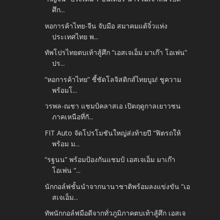
ศึก...
หอการค้าไทย-จีน จับมือ สมาคมแต้จิ๋วแห่ง
ประเทศไทย พ...
ทัพโปรไทยตบเท้าสู้ศึก “เอสเจเอ็ม มาเก๊า โอเพ่น”
ปร...
“หอการค้าไทย” ชี้ชัดโลจิสติกส์ไทยบูม! ชูความ
พร้อมโ...
วรพล-ณชา แชมป์คลาสเอ เปิดฤดูกาลเยาวชน
ภาคเหนือที่กั...
FIT Auto จัดโปรโมชันใหญ่ส่งท้ายปี “ฟิตรถให้
พร้อม ม...
“รฐนน” พร้อมป้องกันแชมป์ เอสเจเอ็ม มาเก๊า
โอเพ่น “...
นักกอล์ฟชั้นนำจากนานาชาติพร้อมลงแข่งขัน “เอ
สเจเอ็ม...
ทัพนักกอล์ฟมือดีจากทั่วภูมิภาคตบเท้าสู้ศึก เอสเจ