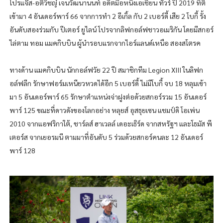
โปรแจ๊ส-อติวิชญ์ เจนวัฒนานนท์ อดีตมือหนึ่งเอเชียน ทัวร์ ปี 2019 ที่ตี
เข้ามา 4 อันเดอร์พาร์ 66 จากการทำ 2 อีเกิ้ล กับ 2 เบอร์ดี้ เสีย 2 โบกี้ รั้ง
อันดับสองร่วมกับ ปีเตอร์ ยูไลน์ โปรจากลิฟกอล์ฟชาวอเมริกัน โดยมีสกอร์
ไล่ตาม ทอม แมคกิบบิน ผู้นำรอบแรกจากไอร์แลนด์เหนือ สองสโตรค
ทางด้าน แมคกิบบิน นักกอล์ฟวัย 22 ปี สมาชิกทีม Legion XIII ในลิฟก
อล์ฟลีก รักษาฟอร์มเหนียวหวดได้อีก 5 เบอร์ดี้ ไม่มีโบกี้ จบ 18 หลุมเข้า
มา 5 อันเดอร์พาร์ 65 รักษาตำแหน่งจ่าฝูงต่อด้วยสกอร์รวม 15 อันเดอร์
พาร์ 125 ขณะที่ดาวดังของโลกอย่าง หลุยส์ อุสธุยเซน แชมป์ดิ โอเพ่น
2010 จากแอฟริกาใต้, ชาร์ลส์ ฮาเวลล์ เดอะเธิร์ด จากสหรัฐฯ และโธมัส พี
เตอร์ส จากเยอรมนี ตามมาที่อันดับ 5 ร่วมด้วยสกอร์คนละ 12 อันเดอร์
พาร์ 128