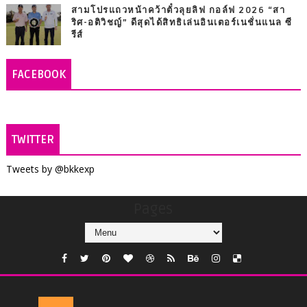
สามโปรแถวหน้าคว้าตั๋วลุยลิฟ กอล์ฟ 2026 “สา
ริศ-อติวิชญ์” ดีสุดได้สิทธิเล่นอินเตอร์เนชั่นแนล ซี
รีส์
FACEBOOK
TWITTER
Tweets by @bkkexp
Pages