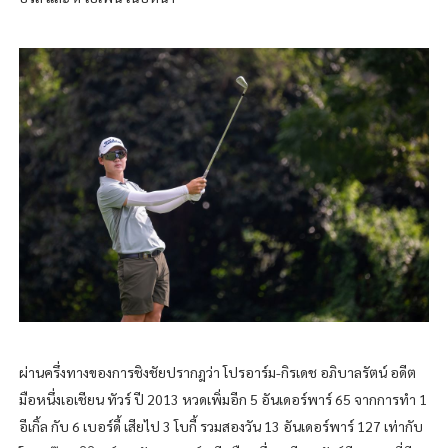
ผ่านครึ่งทางของการชิงชัยปรากฎว่า โปรอาร์ม-กิรเดช อภิบาลรัตน์ อดีต
มือหนึ่งเอเชียน ทัวร์ ปี 2013 หวดเพิ่มอีก 5 อันเดอร์พาร์ 65 จากการทำ 1
อีเกิ้ล กับ 6 เบอร์ดี้ เสียไป 3 โบกี้ รวมสองวัน 13 อันเดอร์พาร์ 127 เท่ากับ