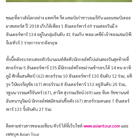
ขณะที่ดาวดังโลกอย่าง แพทริค รีด แชมป์เก่าชาวอเมริกัน และแชมป์เดอะ
มาสเตอร์ส ปี 2018 เก็บได้เพียง 1 อันเดอร์พาร์ 69 รวมสองวันมี 6
อันเดอร์พาร์ 134 อยู่ในกลุ่มอันดับ 41 ร่วมกับ พอล เคซีย์ เจ้าของแชมป์พี
จีเอทัวร์ 3 รายการจากอังกฤษ
ทั้งนี้หลังจบรอบสองทัวร์นาเมนท์ตัดตัวนักกอล์ฟไปเล่นสองวันสุดท้ายที่
สกอร์รวม 5 อันเดอร์พาร์ 135 มีนักกอล์ฟไทยผ่านเข้ารอบได้ 14 คน อาทิ
ภูมิ ศักดิ์แสนศิลป์ (62) สกอร์รวม 10 อันเดอร์พาร์ 130 อันดับ 12 ร่วม, อติ
รุจ วินัยเจริญชัย (67) สกอร์รวม 8 อันเดอร์พาร์ 132 อยู่อันดับ 20 ร่วม,
รฐนน วรรณศรีจันทร์ (67), สาริศ สุวรรณรัตน์ (69) และ ทีเค-รัชชานนท์
ฉันทนานุวัฒน์ นักกอล์ฟสมัตรเล่นชื่อดัง (67) สกอร์รวมคนละ 7 อันเดอร์
พาร์ 133 รั้งอันดับ 27 ร่วม
ติดตามข่าวสารของเอเชียน ทัวร์ ได้ที่เว็บไซต์
www.asiantour.com
และ
เฟซบุค Asian Tour