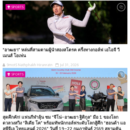
SPORTS
“อาฒยา” หล่นที่สามตามผู้นำสองสโตรค ครึ่งทางกอล์ฟ เอไอจี วี
เมนส์ โอเพ่น
9motS Nathphakh Hiranratn
Jul 31, 2026
SPORTS
สุดคึกคัก! แฟนกีฬาลุ้น ชม “จีโน่–อาฒยา ฐิติกุล” มือ 1 ของโลก
ดวลวงสวิง “ลิเดีย โค” พร้อมทัพนักกอล์ฟระดับโลกสู้ศึก “ฮอนด้า แอ
ลพีจีเอ ไทยแลนด์ 2026” วันที่ 19–22 กุมภาพันธ์ 2569 สยามคัน