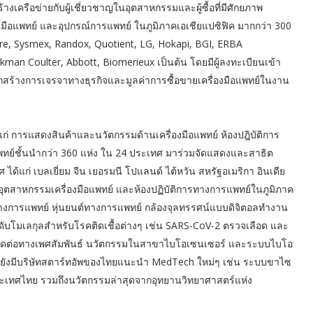
วยสร้างเครือข่ายกับผู้เชี่ยวชาญในอุตสาหกรรมและผู้ซื้อที่มีศักยภาพ
่องมือแพทย์ และอุปกรณ์การแพทย์ ในภูมิภาคเอเชียแปซิฟิค มากกว่า 300
ure, Sysmex, Randox, Quotient, LG, Hokapi, BGI, ERBA
n Coulter, Abbott, Biomerieux เป็นต้น โดยมีผู้ลงทะเบียนเข้า
รถสร้างการเจรจาทางธุรกิจและมูลค่าการซื้อขายเครื่องมือแพทย์ในงาน
่ การแสดงสินค้าและนวัตกรรมด้านเครื่องมือแพทย์ ห้องปฎิบัติการ
อแพทย์ชั้นนำกว่า 360 แห่ง ใน 24 ประเทศ มาร่วมจัดแสดงและสาธิต
ศ ได้แก่ เบลเยี่ยม จีน เยอรมนี โปแลนด์ ไต้หวัน สหรัฐอเมริกา อินเดีย
ุตสาหกรรมเครื่องมือแพทย์ และห้องปฏิบัติการทางการแพทย์ในภูมิภาค
์ทางการแพทย์ หุ่นยนต์ทางการแพทย์ กล้องจุลทรรศน์แบบดิจิตอลทำงาน
ะดับโมเลกุลสำหรับโรคติดเชื้อต่างๆ เช่น SARS-CoV-2 ตรวจเลือด และ
คติดต่อทางเพศสัมพันธ์ นวัตกรรมในสาขาไบโอเซนเซอร์ และระบบไบโอ
้ยังมีบริษัทสตาร์ทอัพของไทยแนะนำ MedTech ใหม่ๆ เช่น ระบบขาไซ
ะเทศไทย รวมถึงนวัตกรรมล่าสุดจากอุทยานวิทยาศาสตร์แห่ง