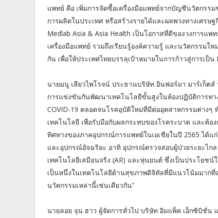
แพทย์ คือ เพิ่มการจัดซื้อเครื่องมือแพทย์จากบัญชีนวัตกร
การผลิตในประเทศ หรือสร้างรายได้และผลพวงทางเศรษฐกิ
Medlab Asia & Asia Health เป็นโอกาสที่ดีของวงการแพ
เครื่องมือแพทย์ รวมถึงเรียนรู้องค์ความรู้ และนวัตกรรม
กัน เพื่อให้ประเทศไทยบรรลุเป้าหมายในการก้าวสู่การเป็น 
นายมนู เลียวไพโรจน์ ประธานบริษัท อินฟอร์มา มาร์เก็ตส์ 
การแข่งขันกันพัฒนาเทคโนโลยีขั้นสูงในห้องปฏิบัติการทางก
COVID-19 ตลอดจนโรคอุบัติใหม่ที่มีต่ออุตสาหกรรมต่างๆ 
เทคโนโลยี เพื่อรับมือกับผลกระทบของโรคระบาด และต้อง
ทิศทางของภาคอุปกรณ์การแพทย์ในเอเชียในปี 2565 ได้แก่
และอุปกรณ์อัจฉริยะ อาทิ อุปกรณ์ตรวจสอบผู้ป่วยระยะไกล
เทคโนโลยีเสมือนจริง (AR) และหุ่นยนต์ ซึ่งเป็นประโยชน์
เป็นหนึ่งในเทคโนโลยีด้านสุขภาพดิจิทัลที่มีแนวโน้มมากที่ส
นวัตกรรมเหล่านี้เช่นเดียวกัน”
นายลอย จุน ฮาว ผู้จัดการทั่วไป บริษัท อิมแพ็ค เอ็กซิบิชั่