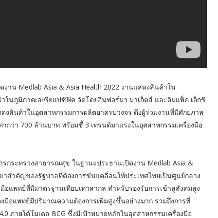
ิดงาน Medlab Asia & Asia Health 2022 งานแสดงสินค้าใน
ำในภูมิภาคเอเซียแปซิฟิค จัดโดยอินฟอร์มา มาเก็ตส์ และอิมแพ็ค เอ็กชิ
สดงสินค้าในอุตสาหกรรมการผลิตยาครบวงจร ดึงผู้ร่วมงานที่มีศักยภาพ
ค่ากว่า 700 ล้านบาท พร้อมชี้ 3 เทรนด์มาแรงในอุตสาหกรรมเครื่องมือ
่าการกระทรวงสาธารณสุข ในฐานะประธานเปิดงาน Medlab Asia &
นสาขาสำคัญของรัฐบาลที่ต้องการขับแคลื่อนให้ประเทศไทยเป็นศูนย์กลาง
อแพทย์ที่มีมาตรฐานเทียบเท่าสากล สำหรับรองรับการเข้าสู่สังคมสูง
องมือแพทย์มีปริมาณความต้องการเพิ่มสูงขึ้นอย่างมาก รวมถึงการที่
.0 ภายใต้โมเดล BCG ซึ่งมีเป้าหมายหลักในอุตสาหกรรมเครื่องมือ