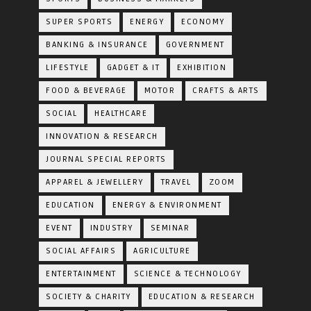
SUPER SPORTS
ENERGY
ECONOMY
BANKING & INSURANCE
GOVERNMENT
LIFESTYLE
GADGET & IT
EXHIBITION
FOOD & BEVERAGE
MOTOR
CRAFTS & ARTS
SOCIAL
HEALTHCARE
INNOVATION & RESEARCH
JOURNAL SPECIAL REPORTS
APPAREL & JEWELLERY
TRAVEL
ZOOM
EDUCATION
ENERGY & ENVIRONMENT
EVENT
INDUSTRY
SEMINAR
SOCIAL AFFAIRS
AGRICULTURE
ENTERTAINMENT
SCIENCE & TECHNOLOGY
SOCIETY & CHARITY
EDUCATION & RESEARCH