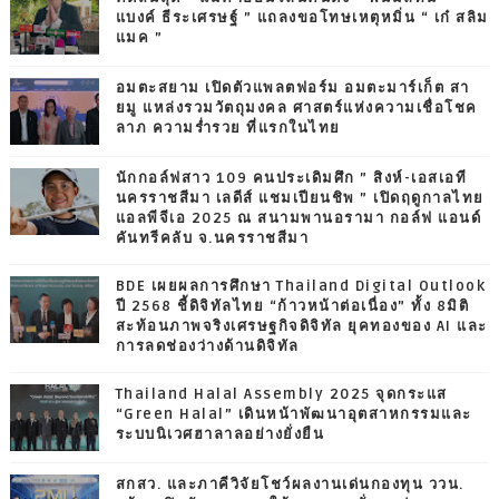
แบงค์ ธีระเศรษฐ์ ” แถลงขอโทษเหตุหมิ่น “ เก๋ สลิม
แมค ”
อมตะสยาม เปิดตัวแพลตฟอร์ม อมตะมาร์เก็ต สา
ยมู แหล่งรวมวัตถุมงคล ศาสตร์แห่งความเชื่อโชค
ลาภ ความร่ำรวย ที่แรกในไทย
นักกอล์ฟสาว 109 คนประเดิมศึก ” สิงห์-เอสเอที
นครราชสีมา เลดีส์ แชมเปียนชิพ ” เปิดฤดูกาลไทย
แอลพีจีเอ 2025 ณ สนามพานอรามา กอล์ฟ แอนด์
คันทรีคลับ จ.นครราชสีมา
BDE เผยผลการศึกษา Thailand Digital Outlook
ปี 2568 ชี้ดิจิทัลไทย “ก้าวหน้าต่อเนื่อง” ทั้ง 8มิติ
สะท้อนภาพจริงเศรษฐกิจดิจิทัล ยุคทองของ AI และ
การลดช่องว่างด้านดิจิทัล
Thailand Halal Assembly 2025 จุดกระแส
“Green Halal” เดินหน้าพัฒนาอุตสาหกรรมและ
ระบบนิเวศฮาลาลอย่างยั่งยืน
สกสว. และภาคีวิจัยโชว์ผลงานเด่นกองทุน ววน.