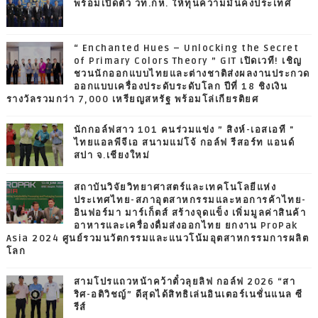
พร้อมเปิดตัว วท.กห. ให้ทุนความมั่นคงประเทศ
“ Enchanted Hues – Unlocking the Secret
of Primary Colors Theory ” GIT เปิดเวที! เชิญ
ชวนนักออกแบบไทยและต่างชาติส่งผลงานประกวด
ออกแบบเครื่องประดับระดับโลก ปีที่ 18 ชิงเงิน
รางวัลรวมกว่า 7,000 เหรียญสหรัฐ พร้อมโล่เกียรติยศ
นักกอล์ฟสาว 101 คนร่วมแข่ง ” สิงห์-เอสเอที "
ไทยแอลพีจีเอ สนามแม่โจ้ กอล์ฟ รีสอร์ท แอนด์
สปา จ.เชียงใหม่
สถาบันวิจัยวิทยาศาสตร์และเทคโนโลยีแห่ง
ประเทศไทย-สภาอุตสาหกรรมและหอการค้าไทย-
อินฟอร์มา มาร์เก็ตส์ สร้างจุดแข็ง เพิ่มมูลค่าสินค้า
อาหารและเครื่องดื่มส่งออกไทย ยกงาน ProPak
Asia 2024 ศูนย์รวมนวัตกรรมและแนวโน้มอุตสาหกรรมการผลิต
โลก
สามโปรแถวหน้าคว้าตั๋วลุยลิฟ กอล์ฟ 2026 “สา
ริศ-อติวิชญ์” ดีสุดได้สิทธิเล่นอินเตอร์เนชั่นแนล ซี
รีส์