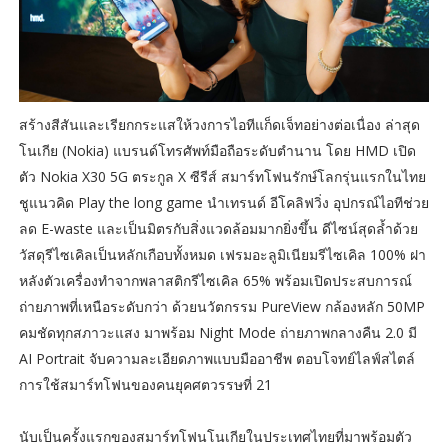
สร้างสีสันและเรียกกระแสให้วงการไอทีแก็ดเจ็ทอย่างต่อเนื่อง ล่าสุด
โนเกีย (Nokia) แบรนด์โทรศัพท์มือถือระดับตำนาน โดย HMD เปิด
ตัว Nokia X30 5G ตระกูล X ซีรีส์ สมาร์ทโฟนรักษ์โลกรุ่นแรกในไทย
ชูแนวคิด Play the long game นำเทรนด์ อีโคลิฟวิ่ง อุปกรณ์ไอทีช่วย
ลด E-waste และเป็นมิตรกับสิ่งแวดล้อมมากยิ่งขึ้น ดีไซน์สุดล้ำด้วย
วัสดุรีไซเคิลเป็นหลักเกือบทั้งหมด เฟรมอะลูมิเนียมรีไซเคิล 100% ฝา
หลังตัวเครื่องทำจากพลาสติกรีไซเคิล 65% พร้อมเปิดประสบการณ์
ถ่ายภาพที่เหนือระดับกว่า ด้วยนวัตกรรม PureView กล้องหลัก 50MP
คมชัดทุกสภาวะแสง มาพร้อม Night Mode ถ่ายภาพกลางคืน 2.0 มี
AI Portrait จับความละเอียดภาพแบบมืออาชีพ ตอบโจทย์ไลฟ์สไตล์
การใช้สมาร์ทโฟนของคนยุคศตวรรษที่ 21
นับเป็นครั้งแรกของสมาร์ทโฟนโนเกียในประเทศไทยที่มาพร้อมตัว