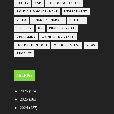
BEAUTY
CSR
FASHION & PAGEANT
POLITICS & GOVERNMENT
ENVIRONMENT
VIDEO
FINANCIAL MARKET
POLITICS
LIVE CLIP
MV
PUBLIC SERVICE
UPSKILLING
CRIME & INCIDENTS
INSTRUCTION TOOL
MUSIC CONTEST
NEWS
PRODUCT
ARCHIVE
2026
(124)
►
2025
(383)
►
2024
(427)
►