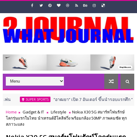
“อาฒยา” เปิด 7 อันเดอร์ ขึ้นนำรอบแรกศึก “เอไอจี วีเมนส์ 
SUPER SPORTS
Home
Gadget & IT
Lifestyle
Nokia X30 5G สมาร์ทโฟนรักษ์
โลกรุ่นแรกในไทย นำเทรนด์อีโคลิฟวิ่ง พร้อมกล้อง 50MP ภาพคมชัด ทุก
สภาวะแสง