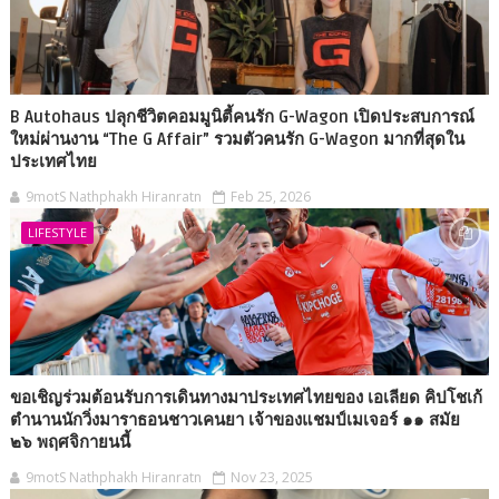
B Autohaus ปลุกชีวิตคอมมูนิตี้คนรัก G-Wagon เปิดประสบการณ์
ใหม่ผ่านงาน “The G Affair” รวมตัวคนรัก G-Wagon มากที่สุดใน
ประเทศไทย
9motS Nathphakh Hiranratn
Feb 25, 2026
LIFESTYLE
ขอเชิญร่วมต้อนรับการเดินทางมาประเทศไทยของ เอเลียด คิปโชเก้
ตำนานนักวิ่งมาราธอนชาวเคนยา เจ้าของแชมป์เมเจอร์ ๑๑ สมัย
๒๖ พฤศจิกายนนี้
9motS Nathphakh Hiranratn
Nov 23, 2025