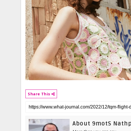
Share This
About 9motS Nath