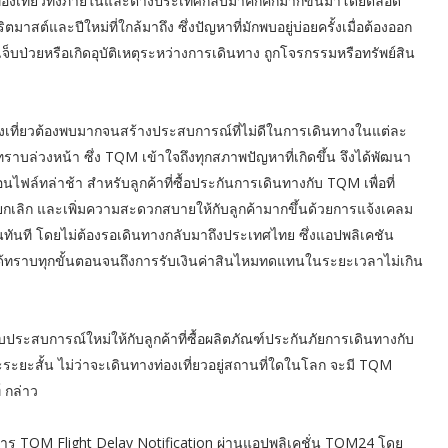
องเที่ยวทั้งภายในและต่างประเทศกลับมาคึกคักมากขึ้นมาโดยตลอด
สต์และปีใหม่ที่ใกล้มาถึง ซึ่งปัญหาที่มักพบอยู่บ่อยครั้งเมื่อต้องออก
จ็บป่วยหรือเกิดอุบัติเหตุระหว่างการเดินทาง ถูกโจรกรรมหรือทรัพย์สิน
ท่องเที่ยวต้องพบมากจนสร้างประสบการณ์ที่ไม่ดีในการเดินทางในแต่ละ
่ทราบล่วงหน้า ซึ่ง TQM เข้าใจถึงทุกสภาพปัญหาที่เกิดขึ้น จึงได้พัฒนา
นไฟล์ทล่าช้า สำหรับลูกค้าที่ซื้อประกันการเดินทางกับ TQM เพื่อที่
ือยกเลิก และเพิ่มความสะดวกสบายให้กับลูกค้ามากขึ้นด้วยการแจ้งเคลม
ันที โดยไม่ต้องรอเดินทางกลับมาถึงประเทศไทย ซึ่งแอปพลิเคชัน
้ทราบทุกขั้นตอนจนถึงการรับเงินค่าสินไหมทดแทนในระยะเวลาไม่เกิน
ประสบการณ์ใหม่ให้กับลูกค้าที่ซื้อผลิตภัณฑ์ประกันภัยการเดินทางกับ
ะยะสั้น ไม่ว่าจะเดินทางท่องเที่ยวอยู่สถานที่ใดในโลก จะมี TQM
 กล่าว
ิการ TQM Flight Delay Notification ผ่านแอปพลิเคชั่น TQM24 โดย