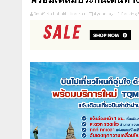
9motS Nathphakh Hiranratn
4 years ago
Banking 