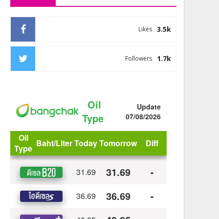
3.5k
Likes
1.7k
Followers