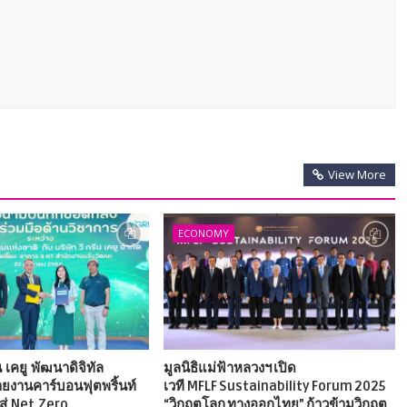
View More
ECONOMY
น เคยู พัฒนาดิจิทัล
มูลนิธิแม่ฟ้าหลวงฯ เปิด
งานคาร์บอนฟุตพริ้นท์
เวที MFLF Sustainability Forum 2025
สู่ Net Zero
“วิกฤตโลก ทางออกไทย” ก้าวข้ามวิกฤต