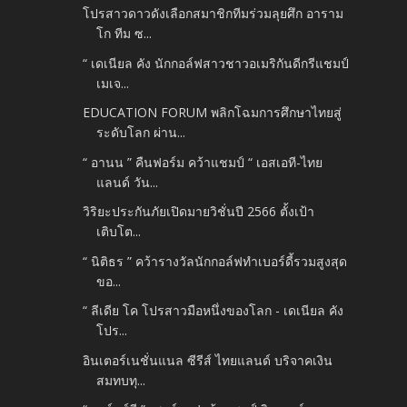
โปรสาวดาวดังเลือกสมาชิกทีมร่วมลุยศึก อาราม
โก ทีม ซ...
“ เดเนียล คัง นักกอล์ฟสาวชาวอเมริกันดีกรีแชมป์
เมเจ...
EDUCATION FORUM พลิกโฉมการศึกษาไทยสู่
ระดับโลก ผ่าน...
“ อานน ” คืนฟอร์ม คว้าแชมป์ “ เอสเอที-ไทย
แลนด์ วัน...
วิริยะประกันภัยเปิดมายวิชั่นปี 2566 ตั้งเป้า
เติบโต...
“ นิติธร ” คว้ารางวัลนักกอล์ฟทำเบอร์ดี้รวมสูงสุด
ขอ...
“ ลีเดีย โค โปรสาวมือหนึ่งของโลก - เดเนียล คัง
โปร...
อินเตอร์เนชั่นแนล ซีรีส์ ไทยแลนด์ บริจาคเงิน
สมทบทุ...