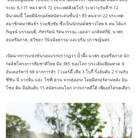
ระยะ 6,171 หลา พาร์ 72 ประเทศสิงคโปร์ ระหว่างวันที่ 9-12
มีนาคมนี้ โดยมีนักกอล์ฟสมัครเล่นชั้นนำ 85 คนจาก 22 ประเทศ
สมาชิกสมาพันธ์ฯ ร่วมชิงชัย ซึ่งเป็นนักกอล์ฟชาวไทย 6 คน ได้แก่
กัญจน์ บรรณบดี, ภัทรรัตน์ รัตนวรรณ, เอลล่า แกลิทสกีย์, นวพร
สุนทรียภาส, สุวิชยา วินิจฉัยธรรม และปริม ปราชญ์นคร
เปิดฉากการแข่งขันรอบแรกปรากฎว่า น้ำผึ้ง-นวพร สุนทรียภาส นัก
กอล์ฟโครงการทีมชาติไทย มือ 385 ของโลก ประเดิมเยี่ยมหวด 4
อันเดอร์พาร์ 68 จากการทำ 7 เบอร์ดี้ เสีย 3 โบกี้ รั้งอันดับ 2 ร่วมกับ
ชีซิน นี จากจีน และ โซฟี ฮาน จากฮ่องกง โดยมีสกอร์ตามหลัง มิน
โซล คิม มืออันดับ 15 สมัครเล่นโลก จากเกาหลีใต้ เพียงสโตรคเดียว