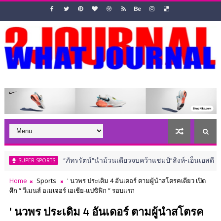
“ภัทรรัตน์”นำม้วนเดียวจบคว้าแชมป์”สิงห์-เอ็นเอสดีเอฟ” ณ สนามเท
SPORTS
Home
Sports
' นวพร ประเดิม 4 อันเดอร์ ตามผู้นำสโตรคเดียว เปิด
ศึก “ วีเมนส์ อเมเจอร์ เอเชีย-แปซิฟิก ” รอบแรก
' นวพร ประเดิม 4 อันเดอร์ ตามผู้นำสโตรค