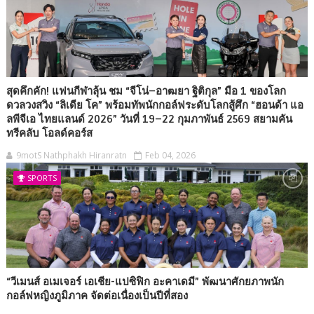
สุดคึกคัก! แฟนกีฬาลุ้น ชม “จีโน่–อาฒยา ฐิติกุล” มือ 1 ของโลก
ดวลวงสวิง “ลิเดีย โค” พร้อมทัพนักกอล์ฟระดับโลกสู้ศึก “ฮอนด้า แอ
ลพีจีเอ ไทยแลนด์ 2026” วันที่ 19–22 กุมภาพันธ์ 2569 สยามคัน
ทรีคลับ โอลด์คอร์ส
9motS Nathphakh Hiranratn
Feb 04, 2026
SPORTS
“วีเมนส์ อเมเจอร์ เอเชีย-แปซิฟิก อะคาเดมี” พัฒนาศักยภาพนัก
กอล์ฟหญิงภูมิภาค จัดต่อเนื่องเป็นปีที่สอง