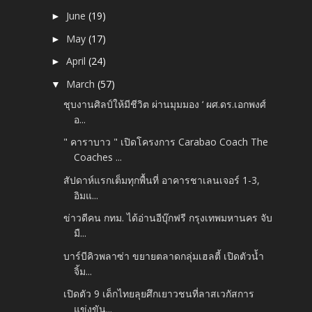
June
(19)
►
May
(17)
►
April
(24)
►
March
(57)
▼
ชุบงานศิลป์ให้มีชีวิต ผ่านมุมมอง ‘ ผศ.ดร.เอกพงศ์
อ...
" คาราบาว " เปิดโครงการ Carabao Coach The
Coaches ...
สัปดาห์แรกเต็มทุกพื้นที่ อาคารชาเลนเจอร์ 1-3,
อิมแ...
ข่าวดีคน กทม. ได้อ่านอีบุ๊กฟรี กรุงเทพมหานคร จับ
มื...
บาร์บีคิวพลาซ่า ขยายตลาดกลุ่มเฮลตี้ เปิดตัวน้ำ
จิ้ม...
เปิดตัว 9 เด็กไทยลุยศึกเยาวชนที่ลาสเวกัสการ
แข่งขัน...