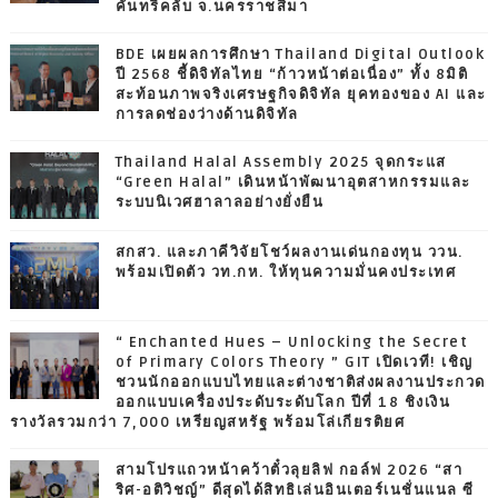
คันทรีคลับ จ.นครราชสีมา
BDE เผยผลการศึกษา Thailand Digital Outlook
ปี 2568 ชี้ดิจิทัลไทย “ก้าวหน้าต่อเนื่อง” ทั้ง 8มิติ
สะท้อนภาพจริงเศรษฐกิจดิจิทัล ยุคทองของ AI และ
การลดช่องว่างด้านดิจิทัล
Thailand Halal Assembly 2025 จุดกระแส
“Green Halal” เดินหน้าพัฒนาอุตสาหกรรมและ
ระบบนิเวศฮาลาลอย่างยั่งยืน
สกสว. และภาคีวิจัยโชว์ผลงานเด่นกองทุน ววน.
พร้อมเปิดตัว วท.กห. ให้ทุนความมั่นคงประเทศ
“ Enchanted Hues – Unlocking the Secret
of Primary Colors Theory ” GIT เปิดเวที! เชิญ
ชวนนักออกแบบไทยและต่างชาติส่งผลงานประกวด
ออกแบบเครื่องประดับระดับโลก ปีที่ 18 ชิงเงิน
รางวัลรวมกว่า 7,000 เหรียญสหรัฐ พร้อมโล่เกียรติยศ
สามโปรแถวหน้าคว้าตั๋วลุยลิฟ กอล์ฟ 2026 “สา
ริศ-อติวิชญ์” ดีสุดได้สิทธิเล่นอินเตอร์เนชั่นแนล ซี