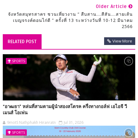
Older Article
จังหวัดสมุทรสาคร ชวนเที่ยวงาน “ สืบสาน....สีสัน....สายเส้น
เบญจรงค์ดอนไก่ดี ” ครั้งที่ 13 ระหว่างวันที่ 10-12 มีนาคม
2566
View More
RELATED POST
SPORTS
“อาฒยา” หล่นที่สามตามผู้นำสองสโตรค ครึ่งทางกอล์ฟ เอไอจี วี
เมนส์ โอเพ่น
9motS Nathphakh Hiranratn
Jul 31, 2026
SPORTS