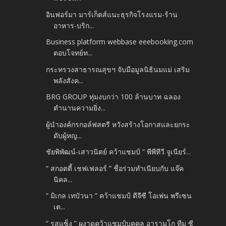
อินฟอร์มา มาร์เก็ตส์แนะธุรกิจโรงแรม-ร้าน
อาหาร-บริก...
Business platform webbase eeebooking.com
ตอบโจทย์ท...
กระทรวงสาธารณสุขฯ จับมือมูลนิธินมแม่ เสริม
พลังสังค...
BRG GROUP ทุ่มงบกว่า 100 ล้านบาท ฉลอง
ตำนานความยิ่ง...
ผู้นำองค์กรกอล์ฟสตรี หวังสร้างโอกาสและยกระ
ดับผู้หญ...
ชัยพิพัฒน์-เสาวนิตย์ คว้าแชมป์ ” พีพีทีวี จูเนียร์...
“ สกอตตี้ เชฟเฟลอร์ ” ชื่อร่วมทำเนียบกับ แจ๊ค
นิคล...
“ มิเกล เทบัวนา ” คว้าแชมป์ ดีจีซี โอเพ่น พรีเซน
เต...
“ รูสแซ็ง ” ผงาดคว้าแชมป์บุคคล อารามโก ทีม ซี