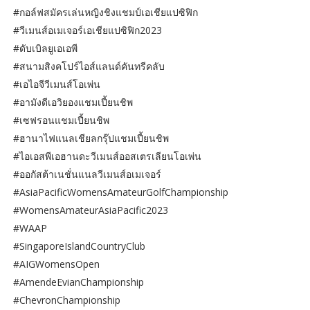
#กอล์ฟสมัครเล่นหญิงชิงแชมป์เอเชียแปซิฟิก
#วีเมนส์อเมเจอร์เอเชียแปซิฟิก2023
#ดับเบิลยูเอเอพี
#สนามสิงคโปร์ไอส์แลนด์คันทรีคลับ
#เอไอจีวีเมนส์โอเพ่น
#อามังดีเอวิยองแชมเปี้ยนชิพ
#เซฟรอนแชมเปี้ยนชิพ
#ฮานาไฟแนลเชียลกรุ๊ปแชมเปี้ยนชิพ
#ไอเอสพีเอฮานดะวีเมนส์ออสเตรเลียนโอเพ่น
#ออกัสต้าเนชั่นแนลวีเมนส์อเมเจอร์
#AsiaPacificWomensAmateurGolfChampionship
#WomensAmateurAsiaPacific2023
#WAAP
#SingaporeIslandCountryClub
#AIGWomensOpen
#AmendeEvianChampionship
#ChevronChampionship