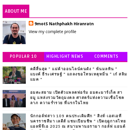
ABOUT ME
9motS Nathphakh Hiranratn
View my complete profile
POPULAR 10
HIGHLIGHT NEWS
COMMENTS
คดีสิ้นสุด “ แม่ค้าออนไลน์คนดัง ” พ้นมลทิน “
แบงค์ ธีระเศรษฐ์ ” แถลงขอโทษเหตุหมิ่น “ เก๋ สลิม
แมค ”
อมตะสยาม เปิดตัวแพลตฟอร์ม อมตะมาร์เก็ต สา
ยมู แหล่งรวมวัตถุมงคล ศาสตร์แห่งความเชื่อโชค
ลาภ ความร่ำรวย ที่แรกในไทย
นักกอล์ฟสาว 109 คนประเดิมศึก ” สิงห์-เอสเอที
นครราชสีมา เลดีส์ แชมเปียนชิพ ” เปิดฤดูกาลไทย
แอลพีจีเอ 2025 ณ สนามพานอรามา กอล์ฟ แอนด์