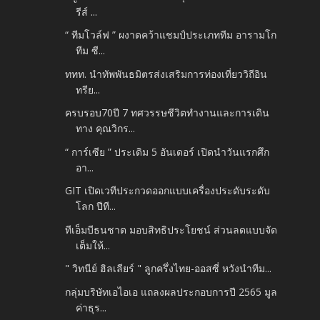
รีส์ ...
“ ทีมโวล์ฟ ” ผงาดคว้าแชมป์ประเภททีม อารามโก
ทีม ซี...
ททท. นำทัพพันธมิตรส่งเสริมการท่องเที่ยววิถีอิน
ทรีย...
ครบรอบ70ปี 7 ทศวรรษชีวิตทำงานและการเดิน
ทาง คุณวิกร...
“ การ์เซีย ” ประเดิม 5 อันเดอร์ เปิดนำวันแรกศึก
อา...
GIT เปิดเวทีประกวดออกแบบเครื่องประดับระดับ
โลก ปีที...
ทีเอ็มบีธนชาต มอบสิทธิประโยชน์ ส่วนลดแบบจัด
เต็มให้...
" วิทนีย์ ฮิลเลียร์ " ลูกครึ่งไทย-ออสซี่ หวังนำทีม...
กลุ่มบริษัทเอไอเอ แถลงผลประกอบการปี 2565 มูล
ค่าธุร...