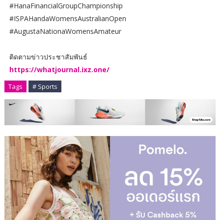
#HanaFinancialGroupChampionship
#ISPAHandaWomensAustralianOpen
#AugustaNationaWomensAmateur
ติดตามข่าวประชาสัมพันธ์
https://whatjournal.ixz.one/
Tags
# Sports