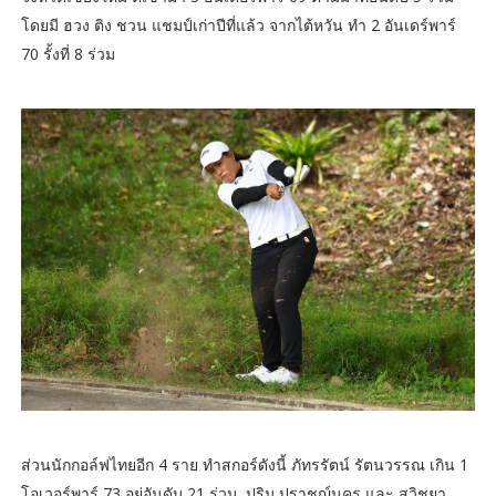
โดยมี ฮวง ติง ชวน แชมป์เก่าปีที่แล้ว จากไต้หวัน ทำ 2 อันเดร์พาร์
70 รั้งที่ 8 ร่วม
ส่วนนักกอล์ฟไทยอีก 4 ราย ทำสกอร์ดังนี้ ภัทรรัตน์ รัตนวรรณ เกิน 1
โอเวอร์พาร์ 73 อยู่อันดับ 21 ร่วม, ปริม ปราชญ์นคร และ สุวิชยา