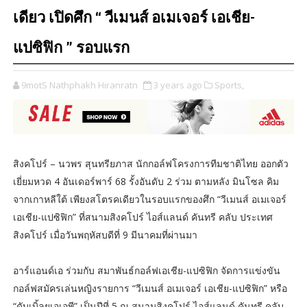
เดียว เปิดศึก “ วีเมนส์ อเมเจอร์ เอเชีย-
แปซิฟิก ” รอบแรก
9motS Nathphakh Hiranratn
3 years ago
Sports,
สิงคโปร์ – นวพร สุนทรียภาส นักกอล์ฟโครงการทีมชาติไทย ออกตัว
เยี่ยมหวด 4 อันเดอร์พาร์ 68 รั้งอันดับ 2 ร่วม ตามหลัง มินโซล คิม
จากเกาหลีใต้ เพียงสโตรคเดียวในรอบแรกของศึก “วีเมนส์ อเมเจอร์
เอเชีย-แปซิฟิก” ที่สนามสิงคโปร์ ไอส์แลนด์ คันทรี คลับ ประเทศ
สิงคโปร์ เมื่อวันพฤหัสบดีที่ 9 มีนาคมที่ผ่านมา
อาร์แอนด์เอ ร่วมกับ สมาพันธ์กอล์ฟเอเชีย-แปซิฟิก จัดการแข่งขัน
กอล์ฟสมัครเล่นหญิงรายการ “วีเมนส์ อเมเจอร์ เอเชีย-แปซิฟิก” หรือ
“ดับเบิ้ลยูเอเอพี” เป็นปีที่ 5 ณ สนามสิงคโปร์ ไอส์แลนด์ คันทรี คลับ