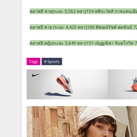
คลาสดี ชาย(ระยะ 5,562 หลา)154 พชิระวัสส์ ราชแสนเมื
คลาสอี ชาย (ระยะ 4,425 หลา)160 พิชฌน์รัชต์ พลขันธ์ 7
คลาสอี หญิง(ระยะ 3,649 หลา)151 ณัฎฐณิชา จินตโกวิท 
Tags
# Sports