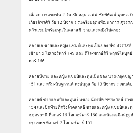
เมื่อจบการแข่งขัน 2 วัน 36 หลุม เจฟฟ-ชัยพิพัฒน์ พุทธเจ
เกียรติพรศิริ วัย 12 ปีจาก ร.ร.เตรียมอุดมพัฒนาการ สุวร
คว้าแชมป์พร้อมทุนในคลาสซี ชายและหญิงไปครอง
คลาสเอ ชายและหญิง แชมป์และทุนเป็นของ พีช-ปวรวัสส์ เนต
เข้ามา 5 โอเวอร์พาร์ 149 และ ดีใจ-พฤกษ์สิริ พฤกษ์ไพบูลย์
พาร์ 166
คลาสบีชาย และหญิง แชมป์และทุนเป็นของ นาย-กฤตชญา แซ่ห
151 และ พรีม-นิษฐกานต์ พงษ์นุกูล วัย 13 ปีจากร.ร.เซนต์ป
คลาสดี ชายแชมป์และทุนเป็นของ น้องทีที-พชิระวัสส์ ราชแส
154 และปิดท้ายที่สวิงจิ๋วคลาสอี ชายและหญิง แชมป์และทุนเ
จ.อุดรธานี ที่สกอร์ 16 โอเวอร์พาร์ 160 และน้องเอมิ-ณัฎ
กรุงเทพฯ ที่สกอร์ 7 โอเวอร์พาร์ 151