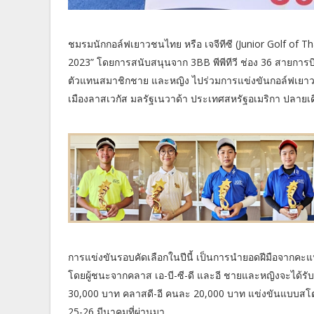
ชมรมนักกอล์ฟเยาวชนไทย หรือ เจจีทีซี (Junior Golf of Thail
2023” โดยการสนับสนุนจาก 3BB พีพีทีวี ช่อง 36 สายการบิน
ตัวแทนสมาชิกชาย และหญิง ไปร่วมการแข่งขันกอล์ฟเยาวชนนา
เมืองลาสเวกัส มลรัฐเนวาด้า ประเทศสหรัฐอเมริกา ปลายเด
การแข่งขันรอบคัดเลือกในปีนี้ เป็นการนำยอดฝีมือจากคะแน
โดยผู้ชนะจากคลาส เอ-บี-ซี-ดี และอี ชายและหญิงจะได้รั
30,000 บาท คลาสดี-อี คนละ 20,000 บาท แข่งขันแบบสโตรคเพ
25-26 มีนาคมที่ผ่านมา