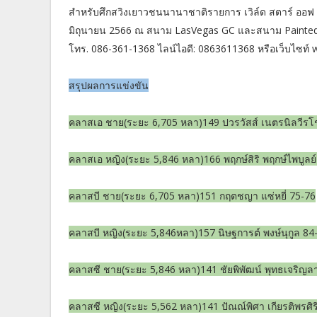
สำหรับศึกสวิงเยาวชนนานาชาติรายการ เวิล์ด สตาร์ ออฟ จู
มิถุนายน 2566 ณ สนาม LasVegas GC และสนาม Painted Des
โทร. 086-361-1368 ไลน์ไอดี: 0863611368 หรือเว็บไซท์
สรุปผลการแข่งขัน
คลาสเอ ชาย(ระยะ 6,705 หลา)149 ปวรวัสส์ เนตรนิลวีรโ
คลาสเอ หญิง(ระยะ 5,846 หลา)166 พฤกษ์สิริ พฤกษ์ไพบูลย
คลาสบี ชาย(ระยะ 6,705 หลา)151 กฤตชญา แซ่หยี่ 75-76
คลาสบี หญิง(ระยะ 5,846หลา)157 นิษฐการต์ พงษ์นุกูล 84
คลาสซี ชาย(ระยะ 5,846 หลา)141 ชัยพิพัฒน์ พุทธเจริญล
คลาสซี หญิง(ระยะ 5,562 หลา)141 ปัณณ์พิศา เกียรติพรศิร