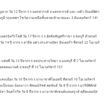
ริญลาภ วัย 12 ปีจาก ร.ร.นครสวรรค์ จ.นครสวรรค์ และ เจด้า-ปัณณ์พิศา
รณภูมิ กรุงเทพฯ โชว์ความเหนือชั้นหวดเข้ามาคนละ 3 อันเดอร์พาร์ 141
รนิลวีรโชติ วัย 17 ปีจาก ร.ร.อัสสัมชัญศรีราชา จ.ชลบุรี ทำสกอร์
 วัย 14 ปี จากร.ร.สาธิต มศว.ประสานมิตร อินเตอร์ฯ ที่สกอร์ 22 โอเวอร์
ยี่ วัย 13 ปีจากร.ร.ชลประทานวิทยา จ.นนทบุรี ที่ 7 โอเวอร์พาร์
อลคอนแวนต์ จ.ชลบุรี ที่ 13 โอเวอร์พาร์ 157
นเมือง วัย 10 ปีจากร.ร.นานาชาติไอเอสบี ที่สกอร์ 10 โอเวอร์พาร์
ป็นของ น้องนาวา-พิชฌน์รัชต์ พลขันธ์ วัย 8 ปี จากร.ร.มารีย์พิทักษ์
ฐณิชา จินตโกวิท วัย 8 ปีจากร.ร.นานาชาติเซนต์แอนดรูวส์ ดุสิตแคมปัส