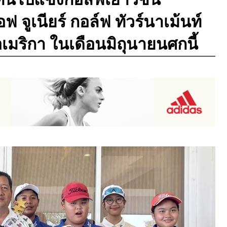
ฟ จูเนียร์ กอล์ฟ ทัวร์นาเม้นท์
อเมริกา ในเดือนมิถุนายนศกนี้