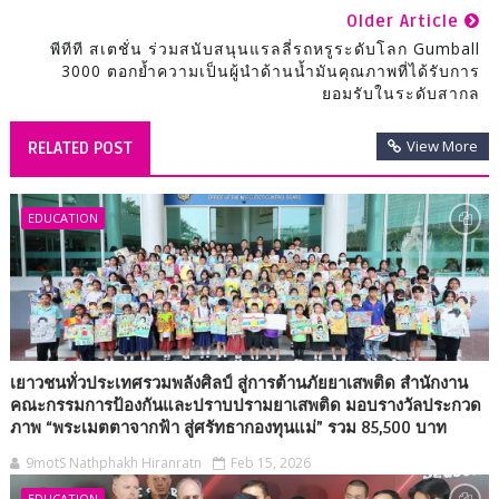
Older Article
พีทีที สเตชั่น ร่วมสนับสนุนแรลลี่รถหรูระดับโลก Gumball
3000 ตอกย้ำความเป็นผู้นำด้านน้ำมันคุณภาพที่ได้รับการ
ยอมรับในระดับสากล
View More
RELATED POST
EDUCATION
เยาวชนทั่วประเทศรวมพลังศิลป์ สู่การต้านภัยยาเสพติด สำนักงาน
คณะกรรมการป้องกันและปราบปรามยาเสพติด มอบรางวัลประกวด
ภาพ “พระเมตตาจากฟ้า สู่ศรัทธากองทุนแม่” รวม 85,500 บาท
9motS Nathphakh Hiranratn
Feb 15, 2026
EDUCATION