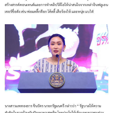
สร้างสรรค์คอนเทนต์และการทำคลิปวิดีโอให้น่าสนใจจากเหล่าอินฟลูเอน
เซอร์ชื่อดัง เช่น พ่อมดติ๊กต๊อก โค้ดดี้ เสือร้องไห้ และหนุ่ย แบไต๋
นางสาวแพทองธาร ชินวัตร นายกรัฐมนตรี กล่าวว่า “ รัฐบาลให้ความ
สำคัญในการป้องกันปัญหายาเสพติด โดยมุ่งเน้นให้เด็กและเยาวชนห่าง