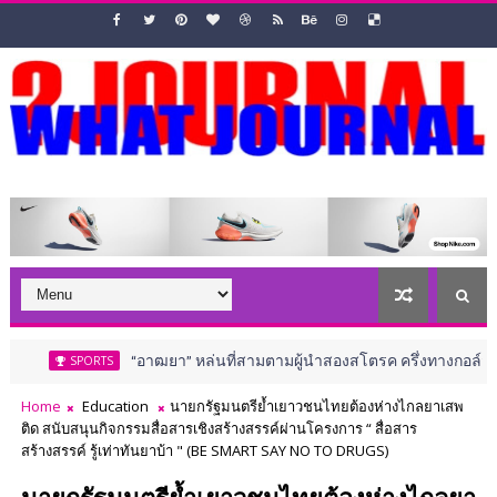
“อาฒยา” หล่นที่สามตามผู้นำสองสโตรค ครึ่งทางกอล์ฟ เอไอจี วีเมนส์
ORTS
Home
Education
นายกรัฐมนตรีย้ำเยาวชนไทยต้องห่างไกลยาเสพ
ติด สนับสนุนกิจกรรมสื่อสารเชิงสร้างสรรค์ผ่านโครงการ “ สื่อสาร
สร้างสรรค์ รู้เท่าทันยาบ้า " (BE SMART SAY NO TO DRUGS)