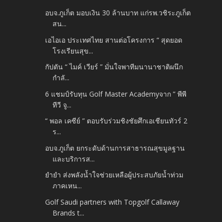
อบจ.ภูเก็ต มอบเงิน 30 ล้านบาท แก่รพ.วชิระภูเก็ต
สน...
เอไอเอ ประเทศไทย สานต่อโครงการ “ สุดยอด
โรงเรียนสุข...
กัปตัน “ ไมค์ เวียร์ ” มั่นใจพาทีมนานาชาติผนึก
กำลั...
6 แชมป์รับทุน Golf Master Academyจาก ” พีพี
ทีวี จู...
“ พอล เคซีย์ ” ตอบรับร่วมชิงชัยศึกเอเชียนทัวร์ 2
ร...
อบจ.ภูเก็ต ยกระดับด้านการสาธารณสุขมูลฐาน
และบริการส...
ยำยำ ส่งพลังน้ำใจช่วยเหลือผู้ประสบภัยน้ำท่วม
ภาคเหน...
Golf Saudi partners with Topgolf Callaway
Brands t...