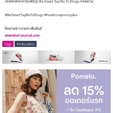
ได้ที่ติ๊กต๊อกหรือเฟซบุ๊ก Be Smart Say No To Drugs หรือผ่าน
#BeSmartSayNoToDrugs #howtosaynotoyaba
ติดตามข่าวประชาสัมพันธ์
www.what-journal.com
Tags
# Education