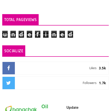
TOTAL PAGEVIEWS
u
n
d
e
f
i
n
e
d
SOCIALIZE
3.5k
Likes
1.7k
Followers