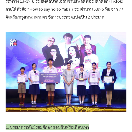
ระหว่าง 13-19 ปี ร่วมส่งคลิปวิดีโอสั้นผ่านแพลตฟอร์มติ๊กต็อก (TikTok)
ภายใต้หัวข้อ " How to say no to Yaba ? รวมจำนวน 5,895 ทีม จาก 77
จังหวัด/กรุงเทพมหานคร ซึ่งการประกวดแบ่งเป็น 2 ประเภท
1. ประเภทระดับมัธยมศึกษาตอนต้นหรือเทียบเท่า