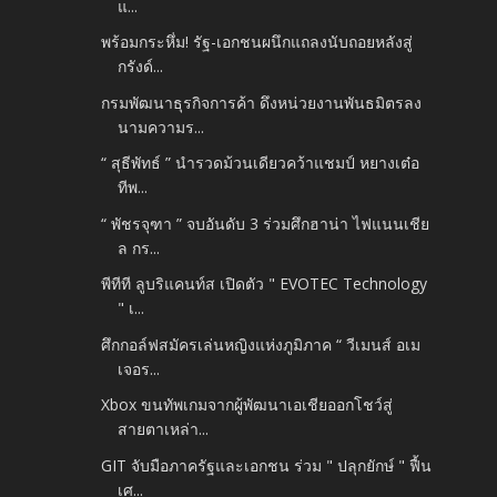
แ...
พร้อมกระหึ่ม! รัฐ-เอกชนผนึกแถลงนับถอยหลังสู่
กรังด์...
กรมพัฒนาธุรกิจการค้า ดึงหน่วยงานพันธมิตรลง
นามความร...
“ สุธีพัทธ์ ” นำรวดม้วนเดียวคว้าแชมป์ หยางเต๋อ
ทีพ...
“ พัชรจุฑา ” จบอันดับ 3 ร่วมศึกฮาน่า ไฟแนนเชีย
ล กร...
พีทีที ลูบริแคนท์ส เปิดตัว " EVOTEC Technology
" เ...
ศึกกอล์ฟสมัครเล่นหญิงแห่งภูมิภาค “ วีเมนส์ อเม
เจอร...
Xbox ขนทัพเกมจากผู้พัฒนาเอเชียออกโชว์สู่
สายตาเหล่า...
GIT จับมือภาครัฐและเอกชน ร่วม " ปลุกยักษ์ " ฟื้น
เศ...