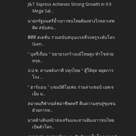
J&T Express Achieves Strong Growth in 9.9
Mega Sal...
นายกรัฐมนตรีย้ำเยาวชนไทยต้องห่างไกลยาเสพ
ติด สนับสน...
พีทีที สเตชั่น ร่วมสนับสนุนแรลลี่รถหรูระดับโลก
Gum...
“ บุหรี่เถื่อน ” ขยายวงกว้างแม้โทษสูง ทำโชห่วย
ทรุด...
ป.ป.ช. สานพลังภาคี ปลุกไทย “ สู้ให้สุด หยุดการ
โกง ...
“ ฮาร์แมน ” แชมป์ดิโอเพ่น ร่วมล่าแชมป์ เอสเจ
เอ็ม ม...
สมาคมกีฬากอล์ฟอาชีพสตรี คืนความสุขสู่ชุมชน
ด้วยการท...
มาสด้าเดินหน้าส่งเสริมและสานฝันเยาวชนไทย
เปิดตัวโคร...