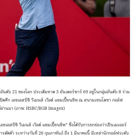
อันดับ 21 ของโลก ประเดิมหวด 3 อันเดอร์พาร์ 69 อยู่ในกลุ่มอันดับ 8 ร่วม
ดศึก เอชเอสบีซี วีเมนส์ เวิลด์ แชมเปี้ยนชิพ ณ สนามเซนโตซา กอล์ฟ
นธ์ที่ผ่านมา (ภาพ: HSBC/BGB Images)
เอสบีซี วีเมนส์ เวิลด์ แชมเปี้ยนชิพ” ซึ่งได้รับการยกย่องว่าเป็นเมเจอร์
ตัดตัว ระหว่างวันที่ 26 กุมภาพันธ์ ถึง 1 มีนาคมนี้ มีเหล่านักกอล์ฟระดับ