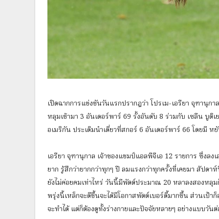
เปิดฉากการแข่งขันวันแรกปรากฎว่า โปรเม-เอรียา จุฑานุกาล น
หลุมเข้ามา 3 อันเดอร์พาร์ 69 รั้งอันดับ 8 ร่วมกับ เซลีน บูต
อเมริกัน ประเดิมนำเดี่ยวที่สกอร์ 6 อันเดอร์พาร์ 66 โดยมี 
เอรียา จุฑานุกาล เจ้าของแชมป์แอลพีจีเอ 12 รายการ ซึ่งลงเล
ยาก รู้สึกว่ายากกว่าทุกๆ ปี ลมแรงกว่าทุกครั้งที่เคยมา สัปดา
ยังไม่ค่อยคมเท่าไหร่ วันนี้มีพัตต์ประมาณ 20 หลาลงสองหลุมก็โชคด
พรุ่งนี้เหล็กจะดีขึ้นจะได้มีโอกาสพัตต์เบอร์ดี้มากขึ้น ส่วนเป้าก็
จะทำได้ แต่ก็ต้องดูทั้งร่างกายและปัจจัยหลายๆ อย่างแบบวันต่อว