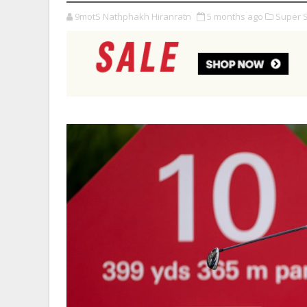
9motS Nathphakh Hiranratn
5 months ago
Super S