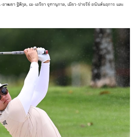
-อาฒยา ฐิติกุล, เม-เอรียา จุฑานุกาล, เมียว-ปาจรีย์ อนันต์นฤการ และ