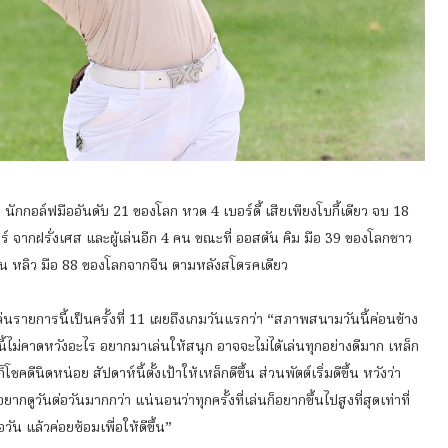
ักกอล์ฟมืออันดับ 21 ของโลก หวด 4 เบอร์ดี้ เสียเพียงโบกี้เดียว จบ 18
ิเยร์ จากฝรั่งเศส และผู้เล่นอีก 4 คน ขณะที่ ออสตัน คิม มือ 39 ของโลกชาว
หยัน หลิว มือ 88 ของโลกจากจีน ตามหลังสโตรคเดียว
่นรายการนี้เป็นครั้งที่ 11 เผยถึงเกมวันแรกว่า “สภาพสนามวันนี้ค่อนข้าง
ห์นี้ไม่คาดหวังอะไร อยากมาเล่นให้สนุก อาจจะไม่ได้เล่นทุกอย่างดีมาก เหล็ก
ีนิดหน่อย สัปดาห์นี้ตั้งเป้าให้เหล็กดีขึ้น ส่วนพัตต์เริ่มดีขึ้น หวังว่า
อยากดูวันต่อวันมากกว่า แน่นอนว่าทุกครั้งที่เล่นก็อยากขึ้นไปสูงที่สุดเท่าที่
ัน แล้วค่อยซ้อมเพื่อให้ดีขึ้น”