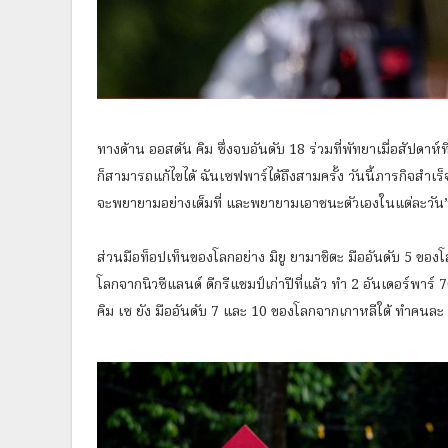
ทางด้าน ออสตัน คิม ซึ่งจบอันดับ 18 ร่วมที่พัทยาเมื่อสัปดาห์ที
ก็สามารถแก้ไขได้ ฉันเซฟพาร์ได้ถึงสามครั้ง วันนี้ภารกิจสำเร็
จะพยายามอย่างเต็มที่ และพยายามเอาชนะตัวเองในแต่ละวัน
ส่วนมือท็อปเท็นของโลกอย่าง มิยู ยามาชิตะ มืออันดับ 5 ของโลก
โลกจากนิวซีแลนด์ ดีกรีแชมป์เก่าปีที่แล้ว ทำ 2 อันเดอร์พาร์ 7
คิม เซ ยัง มืออันดับ 7 และ 10 ของโลกจากเกาหลีใต้ ทำคนละ 1 