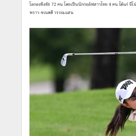
โลกลงชิงชัย 72 คน โดยเป็นนักกอล์ฟสาวไทย 4 คน ได้แก่ จีโน่
พราว-ชเนตตี วรรณแสน