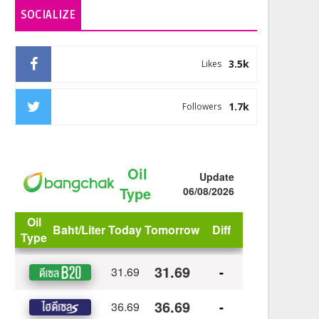
SOCIALIZE
3.5k
Likes
1.7k
Followers