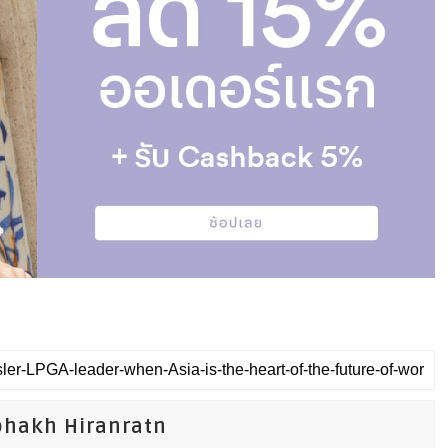
phakh Hiranratn