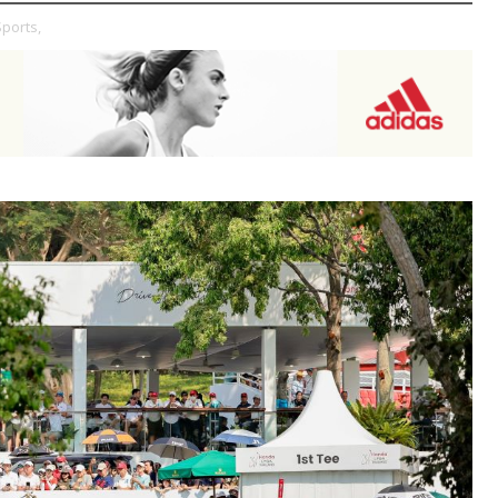
ports,