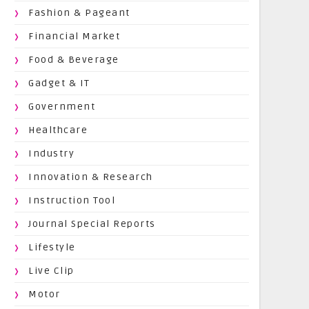
Fashion & Pageant
Financial Market
Food & Beverage
Gadget & IT
Government
Healthcare
Industry
Innovation & Research
Instruction Tool
Journal Special Reports
Lifestyle
Live Clip
Motor