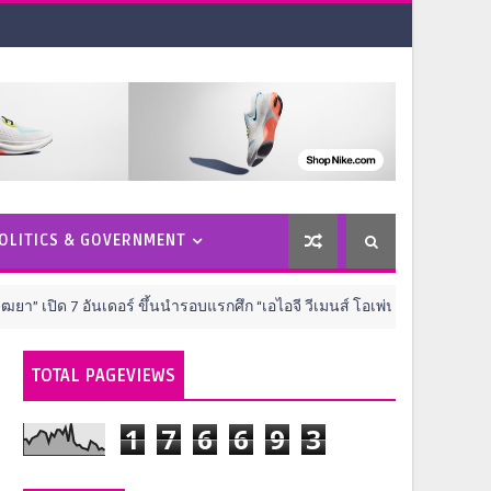
OLITICS & GOVERNMENT
7 อันเดอร์ ขึ้นนำรอบแรกศึก “เอไอจี วีเมนส์ โอเพ่น” ที่อังกฤษ
TOTAL PAGEVIEWS
1
7
6
6
9
3