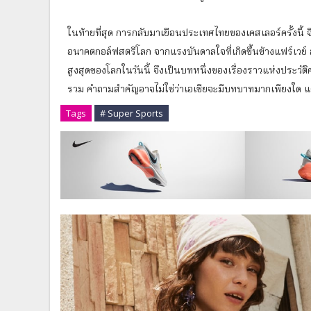
ในท้ายที่สุด การกลับมาเยือนประเทศไทยของเคสเลอร์ครั้งนี้
อนาคตกอล์ฟสตรีโลก จากแรงบันดาลใจที่เกิดขึ้นข้างแฟร์เวย์ สู่
สูงสุดของโลกในวันนี้ จึงเป็นบทหนึ่งของเรื่องราวแห่งประวั
รวม คำถามสำคัญอาจไม่ใช่ว่าเอเชียจะมีบทบาทมากเพียงใด 
Tags
# Super Sports