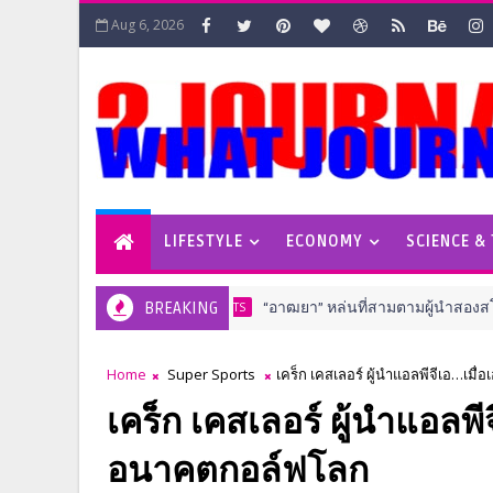
Aug 6, 2026
LIFESTYLE
ECONOMY
SCIENCE &
BREAKING
“อาฒยา” หล่นที่สามตามผู้นำสองสโตรค ครึ่งทา
SPORTS
Home
Super Sports
เคร็ก เคสเลอร์ ผู้นำแอลพีจีเอ…เม
เคร็ก เคสเลอร์ ผู้นำแอลพี
อนาคตกอล์ฟโลก