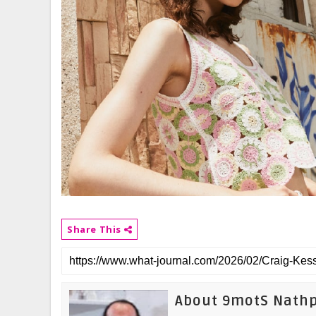
Share This
About 9motS Nath