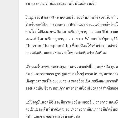
ชม และความร่วมมือระยะยาวกับพันธมิตรหลัก
ในมุมของประเทศไทย เคสเลอร์ มองเห็นภาพที่ชัดเจนยิ่งกว่าเด
สำเร็จระดับโลก” ตลอดหลายปีที่ผ่านมา จำนวนนักกอล์ฟไทยในแอล
ของโลกได้ถึงสองคน คือ เม–เอรียา จุฑานุกาล และ จีโน่-อาฒย
เมเจอร์ (เม–เอรียา จุฑานุกาล รายการ Women's Open, U
Chevron Championship) ซึ่งสะท้อนให้เห็นว่าความสำเร็จ
การแข่งขัน และแรงบันดาลใจที่ส่งต่อกันอย่างต่อเนื่อง
เมื่อมองในภาพรวมของอุตสาหกรรมกอล์ฟโลก เอเชียคือ ภูมิภาค
กีฬา และการตลาด ฐานผู้ชมขนาดใหญ่ การสนับสนุนจากภาคเ
เชิงยุทธศาสตร์ในระยะยาว เคสเลอร์ยังเปิดเผยถึงแผนการกลับไ
ออสเตรเลีย ซึ่งสะท้อนความพยายามเชื่อมโยงตลาดสำคัญของโ
แม้ปัจจุบันแอลพีจีเอจะมีการแข่งขันเมเจอร์ 5 รายการ และยัง
คงเป็นประเด็นที่น่าจับตามอง เพราะจากพัฒนาการที่เกิดขึ้นอย่า
กีฬา และการจัดการแข่งขันระดับสูง