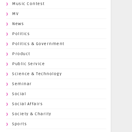
Music Contest
MV
News
Politics
Politics & Government
Product
Public Service
Science & Technology
Seminar
Social
Social Affairs
Society & Charity
Sports