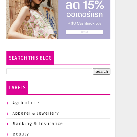
SEARCH THIS BLOG
LABELS
Agriculture
Apparel & Jewellery
Banking & Insurance
Beauty