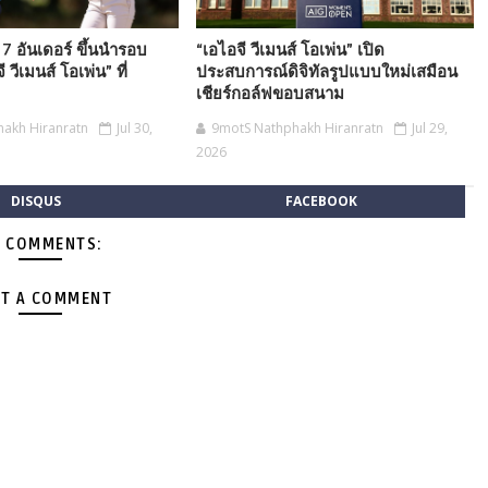
7 อันเดอร์ ขึ้นนำรอบ
“เอไอจี วีเมนส์ โอเพ่น” เปิด
 วีเมนส์ โอเพ่น” ที่
ประสบการณ์ดิจิทัลรูปแบบใหม่เสมือน
เชียร์กอล์ฟขอบสนาม
akh Hiranratn
Jul 30,
9motS Nathphakh Hiranratn
Jul 29,
2026
DISQUS
FACEBOOK
 COMMENTS:
T A COMMENT