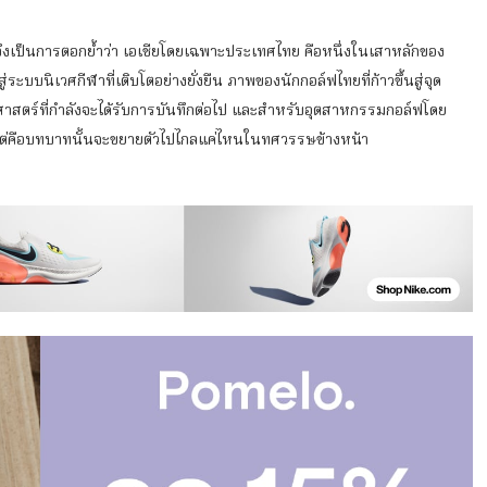
 จึงเป็นการตอกย้ำว่า เอเชียโดยเฉพาะประเทศไทย คือหนึ่งในเสาหลักของ
ระบบนิเวศกีฬาที่เติบโตอย่างยั่งยืน ภาพของนักกอล์ฟไทยที่ก้าวขึ้นสู่จุด
ติศาสตร์ที่กำลังจะได้รับการบันทึกต่อไป และสำหรับอุตสาหกรรมกอล์ฟโดย
แต่คือบทบาทนั้นจะขยายตัวไปไกลแค่ไหนในทศวรรษข้างหน้า