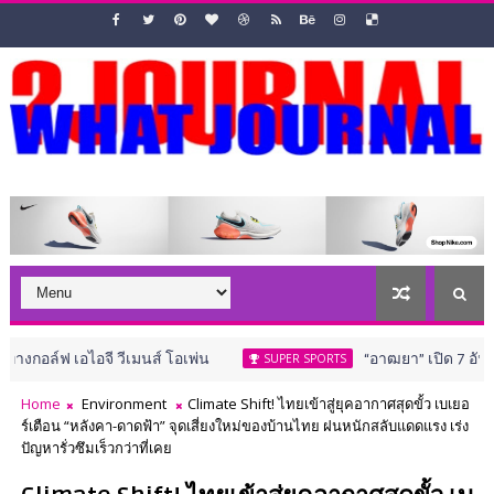
เอไอจี วีเมนส์ โอเพ่น
“อาฒยา” เปิด 7 อันเดอร์ ขึ้นน
SUPER SPORTS
Home
Environment
Climate Shift! ไทยเข้าสู่ยุคอากาศสุดขั้ว เบเยอ
ร์เตือน “หลังคา-ดาดฟ้า” จุดเสี่ยงใหม่ของบ้านไทย ฝนหนักสลับแดดแรง เร่ง
ปัญหารั่วซึมเร็วกว่าที่เคย