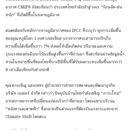
อากาศ CMIP6 ยังสะท้อนว่า ประเทศไทยกำลังเข้าสู่วงจร “ร้อนจัด–ฝน
หนัก” ที่เกิดถี่ขึ้นในหลายภูมิภาค
สอดคล้องกับหลักการทางภูมิอากาศของ IPCC ที่ระบุว่า ทุกการเพิ่มขึ้น
ของอุณหภูมิโลก 1 องศาเซลเซียส บรรยากาศจะสามารถกักเก็บ
ความชื้นได้เพิ่มขึ้นราว 7% ส่งผลให้เมื่อเกิดฝน ปริมาณและความ
รุนแรงของฝนมีแนวโน้มเพิ่มสูงขึ้นกว่าที่ผ่านมา ซึ่งสะท้อนผ่านข้อมูลน้ำ
ท่วมในหลายพื้นที่ของไทยที่บางปีมีพื้นที่ได้รับผลกระทบเพิ่มขึ้นมากกว่า
8 เท่าเมื่อเทียบกับช่วงปกติ
คุณพวงเพ็ญ แสงเพชร ผู้อำนวยการฝ่ายการตลาดและพัฒนาธุรกิจ
บริษัท เบเยอร์ จำกัด กล่าวว่า ปัจจุบันบ้านไทยกำลังเผชิญ “ภาระใหม่”
จากสภาพอากาศที่เปลี่ยนแปลงเร็วกว่าที่ผ่านมา โดยเฉพาะบริเวณ
“หลังคาและดาดฟ้า” ซึ่งกลายเป็นด่านแรกที่ต้องรับแรงกระแทกจาก
Climate Shift โดยตรง