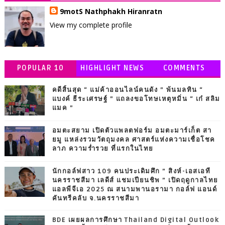
9motS Nathphakh Hiranratn
View my complete profile
POPULAR 10
HIGHLIGHT NEWS
COMMENTS
คดีสิ้นสุด “ แม่ค้าออนไลน์คนดัง ” พ้นมลทิน “
แบงค์ ธีระเศรษฐ์ ” แถลงขอโทษเหตุหมิ่น “ เก๋ สลิม
แมค ”
อมตะสยาม เปิดตัวแพลตฟอร์ม อมตะมาร์เก็ต สา
ยมู แหล่งรวมวัตถุมงคล ศาสตร์แห่งความเชื่อโชค
ลาภ ความร่ำรวย ที่แรกในไทย
นักกอล์ฟสาว 109 คนประเดิมศึก ” สิงห์-เอสเอที
นครราชสีมา เลดีส์ แชมเปียนชิพ ” เปิดฤดูกาลไทย
แอลพีจีเอ 2025 ณ สนามพานอรามา กอล์ฟ แอนด์
คันทรีคลับ จ.นครราชสีมา
BDE เผยผลการศึกษา Thailand Digital Outlook