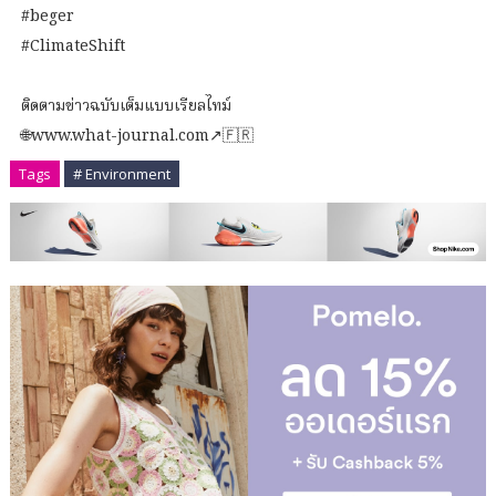
#beger
#ClimateShift
ติดตามข่าวฉบับเต็มแบบเรียลไทม์
🌐www.what-journal.com↗️🇫🇷
Tags
# Environment