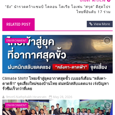
Older Article
“ยัง” นำรวดคว้าแชมป์ โคลอน โคเรีย โอเพ่น “ศรุต” ดีสุดโปร
ไทยที่อันดับ 17 ร่วม
View More
RELATED POST
ENVIRONMENT
Climate Shift! ไทยเข้าสู่ยุคอากาศสุดขั้ว เบเยอร์เตือน “หลังคา-
ดาดฟ้า” จุดเสี่ยงใหม่ของบ้านไทย ฝนหนักสลับแดดแรง เร่งปัญหา
รั่วซึมเร็วกว่าที่เคย
9motS Nathphakh Hiranratn
May 28, 2026
ENVIRONMENT