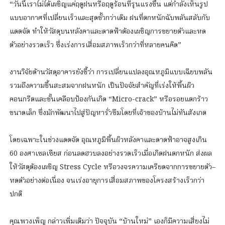
“วันนี้เราไม่ได้เผชิญแค่ฤดูฝนหรือฤดูร้อนที่รุนแรงขึ้น แต่กำลังเห็นรูป
แบบอากาศที่เปลี่ยนเร็วและสุดขั้วกว่าเดิม ฝนที่ตกหนักฉับพลันสลับกับ
แดดจัด ทำให้วัสดุบนหลังคาและดาดฟ้าต้องเผชิญการขยายตัวและหด
ตัวอย่างรวดเร็ว ซึ่งเร่งการเสื่อมสภาพเร็วกว่าที่หลายคนคิด”
งานวิจัยด้านวัสดุอาคารยังชี้ว่า การเปลี่ยนแปลงอุณหภูมิแบบเฉียบพลัน
รวมถึงความชื้นสะสมจากฝนหนัก เป็นปัจจัยสำคัญที่เร่งให้พื้นผิว
คอนกรีตและชั้นเคลือบป้องกันเกิด “Micro-crack” หรือรอยแตกร้าว
ขนาดเล็ก ซึ่งมักพัฒนาไปสู่ปัญหารั่วซึมโดยที่เจ้าของบ้านไม่ทันสังเกต
โดยเฉพาะในช่วงแดดจัด อุณหภูมิพื้นผิวหลังคาและดาดฟ้าอาจสูงเกิน
60 องศาเซลเซียส ก่อนลดฮวบลงอย่างรวดเร็วเมื่อเกิดฝนตกหนัก ส่งผล
ให้วัสดุต้องเผชิญ Stress Cycle หรือวงจรความเครียดจากการขยายตัว–
หดตัวอย่างต่อเนื่อง จนเร่งอายุการเสื่อมสภาพของโครงสร้างเร็วกว่า
ปกติ
คุณพวงเพ็ญ กล่าวเพิ่มเติมว่า ปัจจุบัน “บ้านใหม่” เองก็มีความเสี่ยงไม่