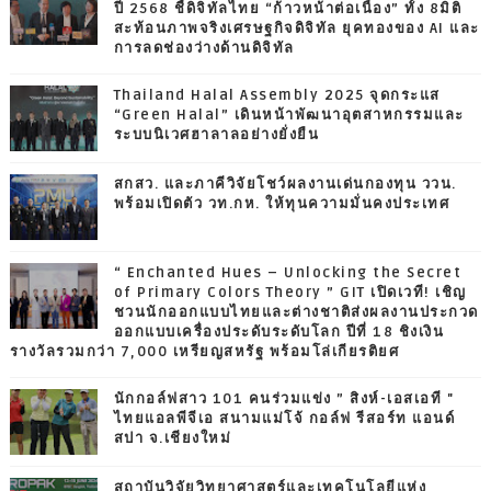
ปี 2568 ชี้ดิจิทัลไทย “ก้าวหน้าต่อเนื่อง” ทั้ง 8มิติ
สะท้อนภาพจริงเศรษฐกิจดิจิทัล ยุคทองของ AI และ
การลดช่องว่างด้านดิจิทัล
Thailand Halal Assembly 2025 จุดกระแส
“Green Halal” เดินหน้าพัฒนาอุตสาหกรรมและ
ระบบนิเวศฮาลาลอย่างยั่งยืน
สกสว. และภาคีวิจัยโชว์ผลงานเด่นกองทุน ววน.
พร้อมเปิดตัว วท.กห. ให้ทุนความมั่นคงประเทศ
“ Enchanted Hues – Unlocking the Secret
of Primary Colors Theory ” GIT เปิดเวที! เชิญ
ชวนนักออกแบบไทยและต่างชาติส่งผลงานประกวด
ออกแบบเครื่องประดับระดับโลก ปีที่ 18 ชิงเงิน
รางวัลรวมกว่า 7,000 เหรียญสหรัฐ พร้อมโล่เกียรติยศ
นักกอล์ฟสาว 101 คนร่วมแข่ง ” สิงห์-เอสเอที "
ไทยแอลพีจีเอ สนามแม่โจ้ กอล์ฟ รีสอร์ท แอนด์
สปา จ.เชียงใหม่
สถาบันวิจัยวิทยาศาสตร์และเทคโนโลยีแห่ง