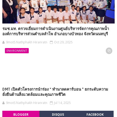
รมช.มท. ตรวจเยี่ยมการดำเนินงานศูนย์บริหารจัดการคุณภาพน้ำ
องค์การบริหารส่วนตำบลลำโพ อำเภอบางบัวทอง จังหวัดนนทบุรี
9motS Nathphakh Hiranratn
Oct 29, 2025
ENVIRONMENT
DMT เปิดตัวโครงการนำร่อง “ ทำนาลดคาร์บอน ” ยกระดับความ
ยั่งยืนด้านสิ่งแวดล้อมและคุณภาพชีวิต
9motS Nathphakh Hiranratn
Jul 14, 2025
BLOGGER
DISQUS
FACEBOOK