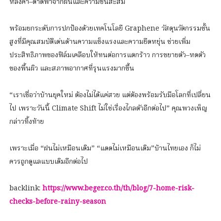
หลังคา–ดาดฟ้าจากฝนและความชื้นสะสม
พร้อมยกระดับการปกป้องด้วยเทคโนโลยี Graphene วัสดุนวัตกรรมขั้น
สูงที่มีคุณสมบัติเด่นด้านความแข็งแรงและความยืดหยุ่น ช่วยเพิ่ม
ประสิทธิภาพของฟิล์มเคลือบให้ทนต่อการแตกร้าว การขยายตัว–หดตัว
ของพื้นผิว และสภาพอากาศที่รุนแรงมากขึ้น
“เราเชื่อว่าบ้านยุคใหม่ ต้องไม่ได้แค่สวย แต่ต้องพร้อมรับมือโลกที่เปลี่ยน
ไป เพราะวันนี้ Climate Shift ไม่ใช่เรื่องไกลตัวอีกต่อไป” คุณพวงเพ็ญ
กล่าวทิ้งท้าย
เพราะเมื่อ “ฝนไม่เหมือนเดิม” “แดดไม่เหมือนเดิม”บ้านไทยเอง ก็ไม่
ควรถูกดูแลแบบเดิมอีกต่อไป
backlink:
https://www.beger.co.th/th/blog/7-home-risk-
checks-before-rainy-season