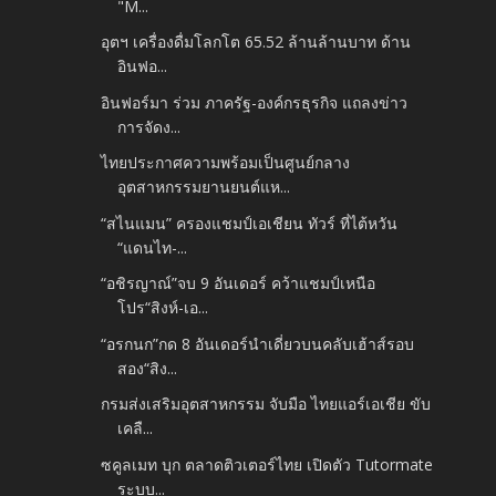
"M...
อุตฯ เครื่องดื่มโลกโต 65.52 ล้านล้านบาท ด้าน
อินฟอ...
อินฟอร์มา ร่วม ภาครัฐ-องค์กรธุรกิจ แถลงข่าว
การจัดง...
ไทยประกาศความพร้อมเป็นศูนย์กลาง
อุตสาหกรรมยานยนต์แห...
“สไนแมน” ครองแชมป์เอเชียน ทัวร์ ที่ไต้หวัน
“แดนไท-...
“อชิรญาณ์”จบ 9 อันเดอร์ คว้าแชมป์เหนือ
โปร“สิงห์-เอ...
“อรกนก”กด 8 อันเดอร์นำเดี่ยวบนคลับเฮ้าส์รอบ
สอง“สิง...
กรมส่งเสริมอุตสาหกรรม จับมือ ไทยแอร์เอเชีย ขับ
เคลื...
ซคูลเมท บุก ตลาดติวเตอร์ไทย เปิดตัว Tutormate
ระบบ...