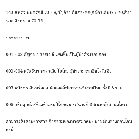
143 แพรว นนทรักส์ 73-68,ธัญจิรา อิสสระพล(สมัครเล่น)73-70,สิธา
นาถ สิงหนาถ 70-73
บรรยายภาพ
001-002 กัญจน์ บรรณบดี แซงขึ้นเป็นผู้นำร่วมรอบสอง
003-004 คริสติน่า นาตาเลีย โยโกะ ผู้นำร่วมจากอินโดนีเซีย
005 ธนัชพร อินทร์แสง นักกอลล์ฟเยาวชนทีมชาติไทย รั้งที่ 3 ร่วม
006 อชิรญาณ์ ศรีวงษ์ แชมป์ไทยแอลฯสนามที่ 3 ตามหลังสามสโตรก
สามารถติดตามข่าวสาร กิจกรรมของทางสมาคมฯ ผ่านช่องทางออนไลน์
ดังนี้