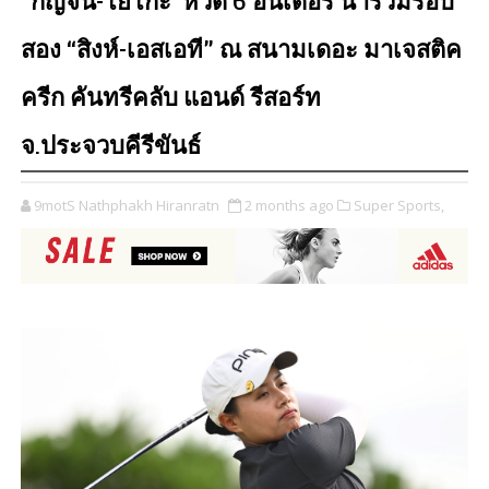
“กัญจน์-โยโกะ”หวด 6 อันเดอร์ นำร่วมรอบ
สอง “สิงห์-เอสเอที” ณ สนามเดอะ มาเจสติค
ครีก คันทรีคลับ แอนด์ รีสอร์ท
จ.ประจวบคีรีขันธ์
9motS Nathphakh Hiranratn
2 months ago
Super Sports,