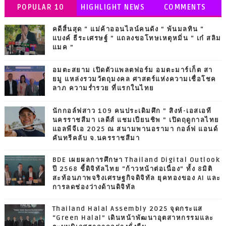
POPULAR 10
HIGHLIGHT NEWS
COMMENTS
คดีสิ้นสุด “ แม่ค้าออนไลน์คนดัง ” พ้นมลทิน “
แบงค์ ธีระเศรษฐ์ ” แถลงขอโทษเหตุหมิ่น “ เก๋ สลิม
แมค ”
อมตะสยาม เปิดตัวแพลตฟอร์ม อมตะมาร์เก็ต สา
ยมู แหล่งรวมวัตถุมงคล ศาสตร์แห่งความเชื่อโชค
ลาภ ความร่ำรวย ที่แรกในไทย
นักกอล์ฟสาว 109 คนประเดิมศึก ” สิงห์-เอสเอที
นครราชสีมา เลดีส์ แชมเปียนชิพ ” เปิดฤดูกาลไทย
แอลพีจีเอ 2025 ณ สนามพานอรามา กอล์ฟ แอนด์
คันทรีคลับ จ.นครราชสีมา
BDE เผยผลการศึกษา Thailand Digital Outlook
ปี 2568 ชี้ดิจิทัลไทย “ก้าวหน้าต่อเนื่อง” ทั้ง 8มิติ
สะท้อนภาพจริงเศรษฐกิจดิจิทัล ยุคทองของ AI และ
การลดช่องว่างด้านดิจิทัล
Thailand Halal Assembly 2025 จุดกระแส
“Green Halal” เดินหน้าพัฒนาอุตสาหกรรมและ