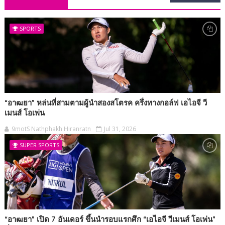
SPORTS
“อาฒยา” หล่นที่สามตามผู้นำสองสโตรค ครึ่งทางกอล์ฟ เอไอจี วี
เมนส์ โอเพ่น
9motS Nathphakh Hiranratn
Jul 31, 2026
SUPER SPORTS
“อาฒยา” เปิด 7 อันเดอร์ ขึ้นนำรอบแรกศึก “เอไอจี วีเมนส์ โอเพ่น”