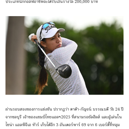
ประเภทนักกอล์ฟอาชีพจะได้รับเงินรางวัล 200,000 บาท
ผ่านรอบสองของการแข่งขัน ปรากฏว่า ตาต้า-กัญจน์ บรรณบดี วัย 24 ปี
จากชลบุรี เจ้าของแชมป์ไทยแอลฯ2025 ที่สนามรอยัลฮิลส์ และผู้เล่นใน
ไชน่า แอลพีจีเอ ทัวร์ เก็บได้อีก 3 อันเดอร์พาร์ 69 จาก 6 เบอร์ดี้ที่หลุม