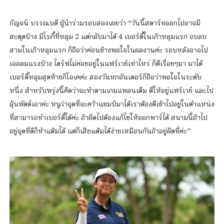
กัญจน์ บรรณบดี ผู้นำร่วมรอบสองเผยว่า “วันนี้สตาร์ทออกไปอาจมี
สะดุดบ้าง มีโบกี้ที่หลุม 2 แต่กลับมาได้ 4 เบอร์ดี้ในเก้าหลุมแรก จบลบ
สามในเก้าหลุมแรก ก็ถือว่าค่อนข้างพอใจในผลงานค่ะ รอบหลังอาจไป
เจอลมแรงบ้าง ไดร์ฟไม่ค่อยอยู่ในแฟร์เวย์เท่าไหร่ ก็ตีเรื่อยๆมา มาได้
เบอร์ดี้หลุมสุดท้ายก็โอเคค่ะ สองวันหกอันเดอร์ก็ถือว่าพอใจในระดับ
หนึ่ง สำหรับพรุ่งนี้คิดว่าจะทำตามเกมแพลนเดิม ตีให้อยู่แฟร์เวย์ และไป
ลุ้นพัตต์เอาค่ะ หนูว่าจุดที่จะคว้าแชมป์มาได้เราต้องตีเข้าไปอยู่ในตำแหน่ง
ที่สามารถทำเบอร์ดี้ได้ค่ะ ถ้าผิดไปต้องแก้ไขให้ออกพาร์ได้ สนามนี้ถ้าไป
อยู่จุดที่ดีก็ทำแต้มได้ แต่ก็เสียแต้มได้ง่ายเหมือนกันถ้าอยู่ผิดที่ค่ะ”