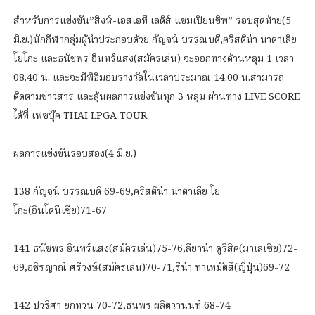
สำหรับการแข่งขัน”สิงห์-เอสเอที เลดีส์ แชมเปียนชิพ” รอบสุดท้าย(5
มิ.ย.)นักกีฬากลุ่มผู้นำประกอบด้วย กัญจน์ บรรณบดี,คริสติน่า นาตาเลีย
โยโกะ และธนัชพร อินทร์แสง(สมัครเล่น) จะออกทางด้านหลุม 1 เวลา
08.40 น. และจะมีพิธีมอบรางวัลในเวลาประมาณ 14.00 น.สามารถ
ติดตามข่าวสาร และลุ้นผลการแข่งขันทุก 3 หลุม ผ่านทาง LIVE SCORE
ได้ที่ เฟซบุ๊ค THAI LPGA TOUR
ผลการแข่งขันรอบสอง(4 มิ.ย.)
138 กัญจน์ บรรณบดี 69-69,คริสติน่า นาตาเลีย โย
โกะ(อินโดนีเซีย)71-67
141 ธนัชพร อินทร์แสง(สมัครเล่น)75-76,ลียาน่า ดูริสิค(มาเลเซีย)72-
69,อชิรญาณ์ ศรีวงษ์(สมัครเล่น)70-71,รีน่า ทาเทมัตสึ(ญี่ปุ่น)69-72
142 ปวริศา ยกทวน 70-72,ธนพร ผลิตวานนท์ 68-74