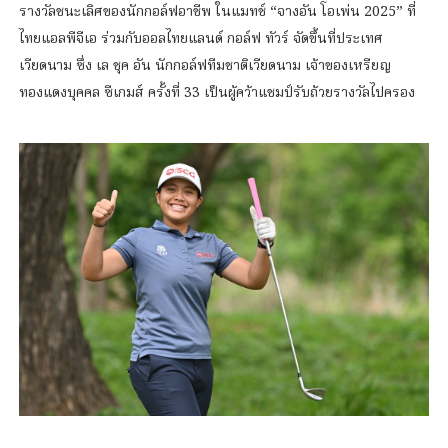
รางวัลชนะเลิศของนักกอล์ฟอาชีพ ในแมทช์ “จางอัน โอเพ่น 2025” ที่
ไทยแอลพีจีเอ ร่วมกับออลไทยแลนด์ กอล์ฟ ทัวร์ จัดขึ้นที่ประเทศ
เวียดนาม ซึ่ง เล ชุค อัน นักกอล์ฟทีมชาติเวียดนาม เจ้าของเหรียญ
ทองแดงบุคคล ซีเกมส์ ครั้งที่ 33 เป็นผู้คว้าแชมป์รับถ้วยรางวัลไปครอง