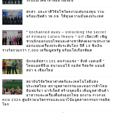
ระบบนิเวศฮาลาลอย่างยั่งยืน
สกสว. และภาคีวิจัยโชว์ผลงานเด่นกองทุน ววน.
พร้อมเปิดตัว วท.กห. ให้ทุนความมั่นคงประเทศ
“ Enchanted Hues – Unlocking the Secret
of Primary Colors Theory ” GIT เปิดเวที! เชิญ
ชวนนักออกแบบไทยและต่างชาติส่งผลงานประกวด
ออกแบบเครื่องประดับระดับโลก ปีที่ 18 ชิงเงิน
รางวัลรวมกว่า 7,000 เหรียญสหรัฐ พร้อมโล่เกียรติยศ
นักกอล์ฟสาว 101 คนร่วมแข่ง ” สิงห์-เอสเอที "
ไทยแอลพีจีเอ สนามแม่โจ้ กอล์ฟ รีสอร์ท แอนด์
สปา จ.เชียงใหม่
สถาบันวิจัยวิทยาศาสตร์และเทคโนโลยีแห่ง
ประเทศไทย-สภาอุตสาหกรรมและหอการค้าไทย-
อินฟอร์มา มาร์เก็ตส์ สร้างจุดแข็ง เพิ่มมูลค่าสินค้า
อาหารและเครื่องดื่มส่งออกไทย ยกงาน ProPak
Asia 2024 ศูนย์รวมนวัตกรรมและแนวโน้มอุตสาหกรรมการผลิต
โลก