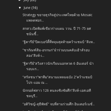
June
(16)
▼
Strategy ขยายธุรกิจสู่ประเทศไทยด้วย Mosaic
แพลตฟอร...
สกสว.เปิดพิมพ์เขียวร่างแผน ววน. ปี 71-75 ยศ
ชนันชี้...
“ฐิตารีย์”ปิดเบอร์ดี้ที่หลุมสุดท้ายคว้าแชมป์ ”สิงห...
“ชากัณฑ์สิม-อรกนก”นำร่วมบนคลับเฮ้าส์รอบ
สอง”สิงห์-เ...
“ฐิตารีย์”สวิงสาวนักเรียนนอกหวด 6 อันเดอร์ นำ
รอบแร...
“สรัลชนา”พาทีม”สนามแหลมฉบัง 2”คว้าแชมป์
โปร-แอม ณ ...
นักกอล์ฟสาว 126 คนลงชิงชัยศึก”สิงห์-เอสเอที
ชลบุรี...
“อติวิชญ์-สุธีพัทธ์” จบที่สามร่วมศึก อินเตอร์เนชั่...