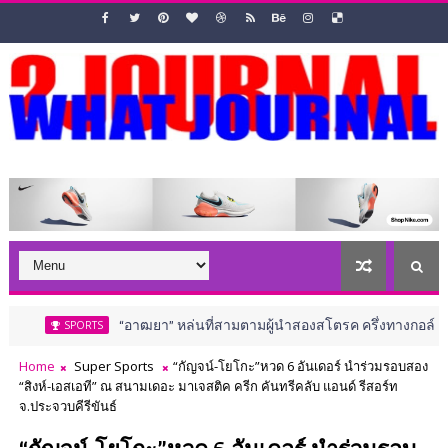
“อาฒยา” หล่นที่สามตามผู้นำสองสโตรค ครึ่งทางกอล์ฟ เอไอจี วีเมนส
PORTS
Home
Super Sports
“กัญจน์-โยโกะ”หวด 6 อันเดอร์ นำร่วมรอบสอง
“สิงห์-เอสเอที” ณ สนามเดอะ มาเจสติค ครีก คันทรีคลับ แอนด์ รีสอร์ท
จ.ประจวบคีรีขันธ์