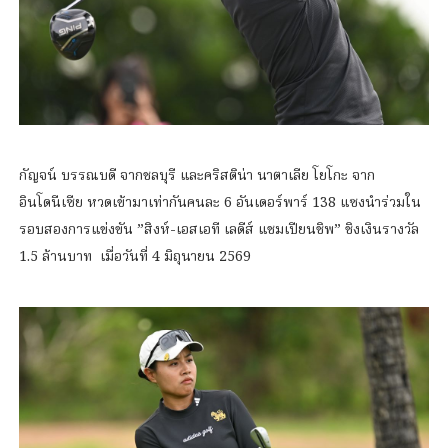
กัญจน์ บรรณบดี จากชลบุรี และคริสติน่า นาตาเลีย โยโกะ จาก
อินโดนีเซีย หวดเข้ามาเท่ากันคนละ 6 อันเดอร์พาร์ 138 แซงนำร่วมใน
รอบสองการแข่งขัน ”สิงห์-เอสเอที เลดีส์ แชมเปียนชิพ” ชิงเงินรางวัล
1.5 ล้านบาท เมื่อวันที่ 4 มิถุนายน 2569