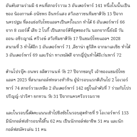
อันดับสามร่วมมี 4 คนที่สกอร์รววม 3 อันเดอร์พาร์ 141 หนึ่งในนั้นเป็น
ของ น้องกานต์-ธนัชพร อินทร์แสง สวิงเยาวชนทีมชาติวัย 15 ปีจาก
นครปฐม ที่ลงแข่งกับไทยแอลฯเป็นครั้งแรก ทำได้ 6 อันเดอร์พาร์ 66
จาก 8 เบอร์ดี้ เสีย 2 โบกี้ เป็นสกอร์ดีที่สุดของวัน นอกจากนี้ยังมี วัน
ออน-อชิรญาณ์ ศรีวงษ์ สวิงทีมชาติวัย 17 ปีแชมป์ไทยแอลฯ 2028
สนามที่ 3 ทำได้อีก 1 อันเดอร์พาร์ 71 ,ลียาน่า ดูริสิค จากมาเลเซีย ทำได้
3 อันเดอร์พาร์ 69 และรีน่า ทาเทมัตสึ จากญี่ปุ่นทำได้อีเว่นพาร์ 72
ด้านโปรบุ๊ค-ธนพร ผลิตวานนท์ วัย 27 ปีจากชลบุรี เจ้าของแชมป์ไทย
แอลฯ 2025 ที่สนามกอล์ฟหลวงหัวหิน ผู้นำรอบแรกตีเกินไป 2 โอเวอร์
พาร์ 74 สกอร์รวมเหลือ 2 อันเดอร์พาร์ 142 อยู่ในลำดับที่ 7 ร่วมกับโปร
ปริญญ์-ปวริศา ยกทวน วัย 31 ปีจากนครศรีธรรมราช
และในรอบนี้ตัดคะแนนเข้าไปชิงชัยในรอบสุดท้ายที่ 9 โอเวอร์พาร์ 153
มีนักกอล์ฟเข้ารอบทั้งสิ้น 62 คน เป็นนักกอล์ฟอาชีพ 51 คน และนัก
กอล์ฟสมัครเล่น 11 คน