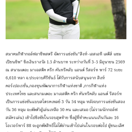
สมาคมกีฬากอล์ฟอาชีพสตรี จัดการแข่งขัน”สิงห์-เอสเอที เลดีส์ แชม
เปียนชิพ” ชิงเงินรางวัล 1.5 ล้านบาท ระหว่างวันที่ 3-5 มิถุนายน 2569
ณ สนามเดอะ มาเจสติค ครีก คันทรีคลับ แอนด์ รีสอร์ท พาร์ 72 ระยะ
6,610 หลา จ.ประจวบคีรีขันธ์ ได้รับการสนับสนุนจาก สิงห์
คอร์เปอเรชั่น,กองทุนพัฒนาการกีฬาแห่งชาติ ,การกีฬาแห่ง
ประเทศไทย และสนามเดอะ มาเจสติค ครีก คันทรีคลับ แอนด์ รีสอร์ท
เป็นการแข่งขันแบบสโตรคเพลย์ 3 วัน 54 หลุม หลังจบการแข่งขันสอง
วัน 36 หลุม จะตัดตัวผู้เล่นเหลือ 50 คน และเสมอ (ไม่รวมนักกอล์ฟ
สมัครเล่น) เข้าไปชิงชัยในรอบสุดท้าย ซึ่งผู้ที่ทำคะแนนเกินวันละ 16
โอเวอร์พาร์ 88 จะถูกตัดสิทธิ์ไม่ได้ผ่านเข้าไปเล่นในรอบต่อไป ผู้ชนะเลิศ