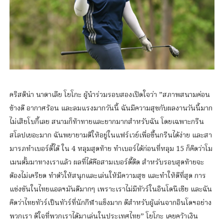
คริสติน่า นาตาเลีย โยโกะ ผู้นำร่วมรอบสองเปิดใจว่า ”สภาพสนามค่อน
ข้างดี อากาศร้อน และลมแรงมากวันนี้ ฉันมีความสุขกับผลงานวันนี้มาก
ไม่เสียโบกี้เลย สนามก็ท้าทายและยากมากสำหรับฉัน โดยเฉพาะกรีน
สโลปเยอะมาก ฉันพยายามตีให้อยู่ในแฟร์เวย์เพื่อขึ้นกรีนได้ง่าย และสา
มารภทำเบอร์ดี้ได้ ใน 4 หลุมสุดท้าย ทำเบอร์ได้ก่อนที่หลุม 15 ก็คิดว่าโม
เมนตั้มมาทางเราแล้ว ผลที่ได้คือสามเบอร์ดี้ติด สำหรับรอบสุดท้ายจะ
ต้องไม่เครียด ทำตัวให้สนุกและเล่นให้มีความสุข และทำให้ดีที่สุด การ
แข่งขันในไทยแอลฯมันดีมากๆ เพราะเราไม่มีทัวร์ในอินโดนีเชีย และฉัน
คิดว่าไทยทัวร์เป็นทัวร์ที่นักกีฬาแข็งมาก ดีสำหรับผู้เล่นจากอินโดฯอย่าง
พวกเรา ดีใจที่พวกเราได้มาเล่นในประเทศไทย” โยโกะ เคยคว้าเงิน