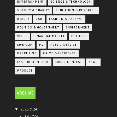
ENTERTAINMENT
SCIENCE & TECHNOLOGY
SOCIETY & CHARITY
EDUCATION & RESEARCH
BEAUTY
CSR
FASHION & PAGEANT
POLITICS & GOVERNMENT
ENVIRONMENT
VIDEO
FINANCIAL MARKET
POLITICS
LIVE CLIP
MV
PUBLIC SERVICE
UPSKILLING
CRIME & INCIDENTS
INSTRUCTION TOOL
MUSIC CONTEST
NEWS
PRODUCT
ARCHIVE
2026
(124)
▼
July
(22)
►