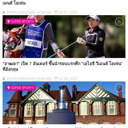
เมนส์ โอเพ่น
9motS Nathphakh Hiranratn
Jul 31, 2026
SUPER SPORTS
“อาฒยา” เปิด 7 อันเดอร์ ขึ้นนำรอบแรกศึก “เอไอจี วีเมนส์ โอเพ่น”
ที่อังกฤษ
9motS Nathphakh Hiranratn
Jul 30, 2026
SUPER SPORTS