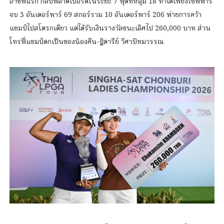
อาชีพแรก กลับพลาดเบอร์ดี้ในระยะ 7 ฟุตที่หลุม 18 ทำได้เพียงเซฟพาร์
จบ 3 อันเดอร์พาร์ 69 สกอร์รวม 10 อันเดอร์พาร์ 206 พ่ายการคว้า
แชมป์ไปสโตรกเดียว แต่ได้รับเงินรางวัลชนะเลิศไป 260,000 บาท ส่วน
โทรฟี่แชมป์ตกเป็นของน้องคีน-ฐิตารีย์ วิศวปัทมวรรณ