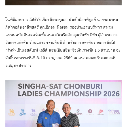
ในพิธีมอบรางวัลได้รับเกียรติจากคุณอานันต์ เผือกพิบูลย์ นายกสมาคม
กีฬากอล์ฟอาชีพสตรี คุณอีกอน นีลเซ่น รองประธานบริหาร สนาม
แหลมฉบัง อินเตอร์เนชั่นแนล คันทรีคลับ คุณวันชัย มีชัย ผู้อำนวยการ
จัดการแข่งขัน ร่วมแสดงความยินดี สำหรับการแข่งขันรายการต่อไป
“สิงห์-เอ็นเอสดีเอฟ เลดีส์ แชมเปียนชิพ”ชิงเงินรางวัล 1.5 ล้านบาท จะ
จัดขึ้นระหว่างวันที่ 8-10 กรกฎาคม 2569 ณ สนามเดอะ วินเทจ คลับ
จ.สมุทรปราการ