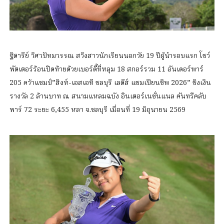
ฐิตารีย์ วิศวปัทมวรรณ สวิงสาวนักเรียนนอกวัย 19 ปีผู้นำรอบแรก โชว์
พัตเตอร์ร้อนปิดท้ายด้วยเบอร์ดี้ที่หลุม 18 สกอร์รวม 11 อันเดอร์พาร์
205 คว้าแชมป์”สิงห์-เอสเอที ชลบุรี เลดีส์ แชมเปียนชิพ 2026” ชิงเงิน
รางวัล 2 ล้านบาท ณ สนามแหลมฉบัง อินเตอร์เนชั่นแนล คันทรีคลับ
พาร์ 72 ระยะ 6,455 หลา จ.ชลบุรี เมื่อนที่ 19 มิถุนายน 2569