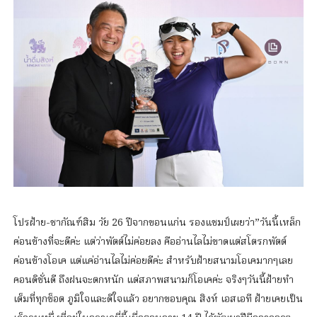
โปรฝ้าย-ชากัณฑ์สิม วัย 26 ปีจากขอนแก่น รองแชมป์เผยว่า”วันนี้เหล็ก
ค่อนข้างที่จะดีค่ะ แต่ว่าพัตต์ไม่ค่อยลง คืออ่านไลไม่ขาดแต่สโตรกพัตต์
ค่อนข้างโอเค แต่แค่อ่านไลไม่ค่อยดีค่ะ สำหรับฝ้ายสนามโอเคมากๆเลย
คอนดิชั่นดี ถึงฝนจะตกหนัก แต่สภาพสนามก็โอเคค่ะ จริงๆวันนี้ฝ้ายทำ
เต็มที่ทุกช็อต ภูมิใจและดีใจแล้ว อยากขอบคุณ สิงห์ เอสเอที ฝ้ายเคยเป็น