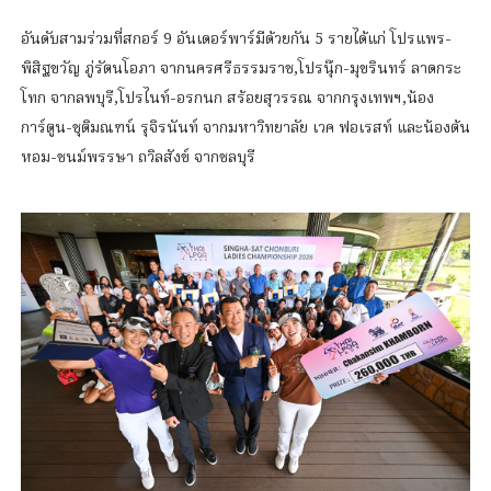
อันดับสามร่วมที่สกอร์ 9 อันเดอร์พาร์มีด้วยกัน 5 รายได้แก่ โปรแพร-
พิสิฐขวัญ ภู่รัตนโอภา จากนครศรีธรรมราช,โปรนุ๊ก-มุขรินทร์ ลาดกระ
โทก จากลพบุรี,โปรไนท์-อรกนก สร้อยสุวรรณ จากกรุงเทพฯ,น้อง
การ์ตูน-ชุติมณฑน์ รุจิรนันท์ จากมหาวิทยาลัย เวค ฟอเรสท์ และน้องต้น
หอม-ชนม์พรรษา ถวิลสังข์ จากชลบุรี