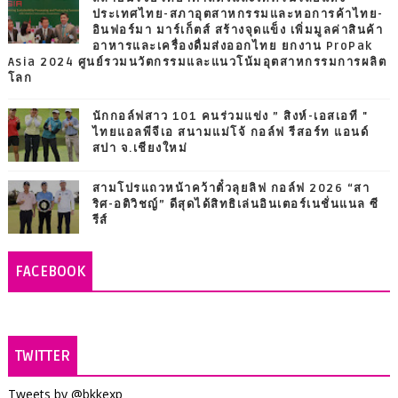
ประเทศไทย-สภาอุตสาหกรรมและหอการค้าไทย-
อินฟอร์มา มาร์เก็ตส์ สร้างจุดแข็ง เพิ่มมูลค่าสินค้า
อาหารและเครื่องดื่มส่งออกไทย ยกงาน ProPak
Asia 2024 ศูนย์รวมนวัตกรรมและแนวโน้มอุตสาหกรรมการผลิต
โลก
นักกอล์ฟสาว 101 คนร่วมแข่ง ” สิงห์-เอสเอที "
ไทยแอลพีจีเอ สนามแม่โจ้ กอล์ฟ รีสอร์ท แอนด์
สปา จ.เชียงใหม่
สามโปรแถวหน้าคว้าตั๋วลุยลิฟ กอล์ฟ 2026 “สา
ริศ-อติวิชญ์” ดีสุดได้สิทธิเล่นอินเตอร์เนชั่นแนล ซี
รีส์
FACEBOOK
TWITTER
Tweets by @bkkexp