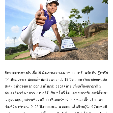
ปิดฉากการแข่งขันเมื่อ19 มิ.ย.ท่ามกลางสภาพอากาศร้อนจัด คีน-ฐิตารีย์
วิศวปัทมวรรณ นักกอล์ฟนักเรียนนอกวัย 19 ปีจากมหาวิทยาลัยแคนซัส
สเตท ผู้นำรอบแรก ออกเล่นในกลุ่มรองสุดท้าย เร่งเครื่องเข้ามาที่ 5
อันเดอร์พาร์ 67 จาก 7 เบอร์ดี้ เสีย 2 โบกี้ โดยเฉพาะการยิงเบอร์ดี้ระยะ
3 ฟุตที่หลุมสุดท้ายเพื่อจบที่ 11 อันเดอร์พาร์ 205 ขณะที่โปรฝ้าย-ชา
กัณฑ์สิม คำบอน วัย 26 ปีจากขอนแก่น ออกเล่นในก๊วนผู้นำ ที่ลุ้นแชมป์