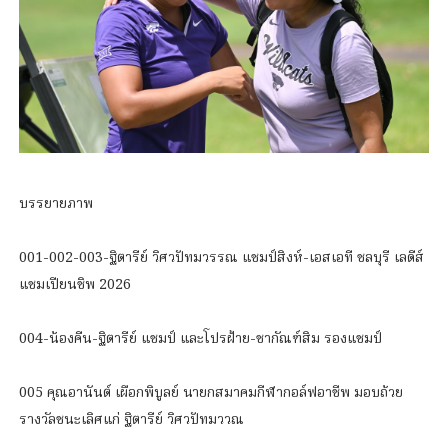
บรรยายภาพ
001-002-003-ฐิตารีย์ วิศวปัทมวรรณ แชมป์สิงห์-เอสเอที ชลบุรี เลดีส์
แชมเปียนชิพ 2026
004-น้องคีน-ฐิตารีย์ แชมป์ และโปรฝ้าย-ชากัณฑ์สิม รองแชมป์
005 คุณอานันต์ เผือกพิบูลย์ นายกสมาคมกีฬากอล์ฟอาชีพ มอบถ้วย
รางวัลชนะเลิศแก่ ฐิตารีย์ วิศวปัทมววณ