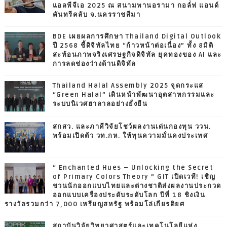
แอลพีจีเอ 2025 ณ สนามพานอรามา กอล์ฟ แอนด์
คันทรีคลับ จ.นครราชสีมา
BDE เผยผลการศึกษา Thailand Digital Outlook
ปี 2568 ชี้ดิจิทัลไทย “ก้าวหน้าต่อเนื่อง” ทั้ง 8มิติ
สะท้อนภาพจริงเศรษฐกิจดิจิทัล ยุคทองของ AI และ
การลดช่องว่างด้านดิจิทัล
Thailand Halal Assembly 2025 จุดกระแส
“Green Halal” เดินหน้าพัฒนาอุตสาหกรรมและ
ระบบนิเวศฮาลาลอย่างยั่งยืน
สกสว. และภาคีวิจัยโชว์ผลงานเด่นกองทุน ววน.
พร้อมเปิดตัว วท.กห. ให้ทุนความมั่นคงประเทศ
“ Enchanted Hues – Unlocking the Secret
of Primary Colors Theory ” GIT เปิดเวที! เชิญ
ชวนนักออกแบบไทยและต่างชาติส่งผลงานประกวด
ออกแบบเครื่องประดับระดับโลก ปีที่ 18 ชิงเงิน
รางวัลรวมกว่า 7,000 เหรียญสหรัฐ พร้อมโล่เกียรติยศ
สถาบันวิจัยวิทยาศาสตร์และเทคโนโลยีแห่ง