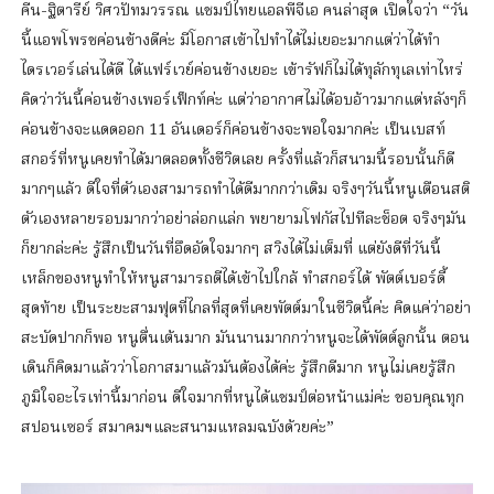
คีน-ฐิตารีย์ วิศวปัทมวรรณ แชมป์ไทยแอลพีจีเอ คนล่าสุด เปิดใจว่า “วัน
นี้แอพโพรชค่อนข้างดีค่ะ มีโอกาสเข้าไปทำได้ไม่เยอะมากแต่ว่าได้ทำ
ไดรเวอร์เล่นได้ดี ได้แฟร์เวย์ค่อนข้างเยอะ เข้ารัฟก็ไม่ได้ทุลักทุเลเท่าไหร่
คิดว่าวันนี้ค่อนข้างเพอร์เฟ็กท์ค่ะ แต่ว่าอากาศไม่ได้อบอ้าวมากแต่หลังๆก็
ค่อนข้างจะแดดออก 11 อันเดอร์ก็ค่อนข้างจะพอใจมากค่ะ เป็นเบสท์
สกอร์ที่หนูเคยทำได้มาตลอดทั้งชีวิตเลย ครั้งที่แล้วก็สนามนี้รอบนั้นก็ดี
มากๆแล้ว ดีใจที่ตัวเองสามารถทำได้ดีมากกว่าเดิม จริงๆวันนี้หนูเตือนสติ
ตัวเองหลายรอบมากว่าอย่าล่อกแล่ก พยายามโฟกัสไปทีละช็อต จริงๆมัน
ก็ยากล่ะค่ะ รู้สึกเป็นวันที่อึดอัดใจมากๆ สวิงได้ไม่เต็มที่ แต่ยังดีที่วันนี้
เหล็กของหนูทำให้หนูสามารถตีได้เข้าไปใกล้ ทำสกอร์ได้ พัตต์เบอร์ดี้
สุดท้าย เป็นระยะสามฟุตที่ไกลที่สุดที่เคยพัตต์มาในชีวิตนี้ค่ะ คิดแค่ว่าอย่า
สะบัดปากก็พอ หนูตื่นเต้นมาก มันนานมากกว่าหนูจะได้พัตต์ลูกนั้น ตอน
เดินก็คิดมาแล้วว่าโอกาสมาแล้วมันต้องได้ค่ะ รู้สึกดีมาก หนูไม่เคยรู้สึก
ภูมิใจอะไรเท่านี้มาก่อน ดีใจมากที่หนูได้แชมป์ต่อหน้าแม่ค่ะ ขอบคุณทุก
สปอนเซอร์ สมาคมฯและสนามแหลมฉบังด้วยค่ะ”