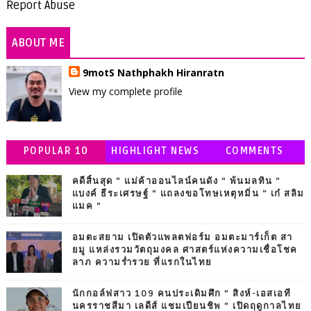
Report Abuse
ABOUT ME
9motS Nathphakh Hiranratn
View my complete profile
POPULAR 10
HIGHLIGHT NEWS
COMMENTS
คดีสิ้นสุด “ แม่ค้าออนไลน์คนดัง ” พ้นมลทิน “
แบงค์ ธีระเศรษฐ์ ” แถลงขอโทษเหตุหมิ่น “ เก๋ สลิม
แมค ”
อมตะสยาม เปิดตัวแพลตฟอร์ม อมตะมาร์เก็ต สา
ยมู แหล่งรวมวัตถุมงคล ศาสตร์แห่งความเชื่อโชค
ลาภ ความร่ำรวย ที่แรกในไทย
นักกอล์ฟสาว 109 คนประเดิมศึก ” สิงห์-เอสเอที
นครราชสีมา เลดีส์ แชมเปียนชิพ ” เปิดฤดูกาลไทย