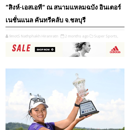
”สิงห์-เอสเอที” ณ สนามแหลมฉบัง อินเตอร์
เนชั่นแนล คันทรีคลับ จ.ชลบุรี
9motS Nathphakh Hiranratn
2 months ago
Super Sports,