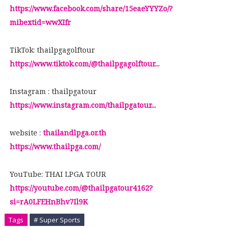
https://www.facebook.com/share/15eaeYYYZo/?
mibextid=wwXIfr
TikTok: thailpgagolftour
https://www.tiktok.com/@thailpgagolftour...
Instagram : thailpgatour
https://www.instagram.com/thailpgatour...
website :
thailandlpga.or.th
https://www.thailpga.com/
YouTube: THAI LPGA TOUR
https://youtube.com/@thailpgatour4162?
si=rA0LFEHnBhv7Il9K
Tags
# Super Sports