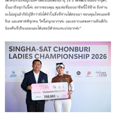
เด็กคนหนึ่งที่อยู่ในอคาเดมี่นี้เมื่อตอนอายุ 14 ปี ได้พัฒนาฝีมือจากจุดๆ
นั้นมาถึงทุกวันนี้ค่ะ อยากขอบคุณ คุณพ่อที่มอบอาชีพนี้ให้ฝ้าย ถึงท่าน
จะไม่อยู่แล้วก็ยังรู้สึกว่ายังได้ทำในสิ่งที่ท่านได้สอนมา ขอบคุณไทยแอลพี
จีเอ และสตาฟฟ์ทุกคน วีคนี้สนุกมากๆค่ะ และอยากแสดงความยินดีกับ
น้องคีนที่เป็นแอมและได้แชมป์ด้วยนะคะเก่งมากค่ะ”