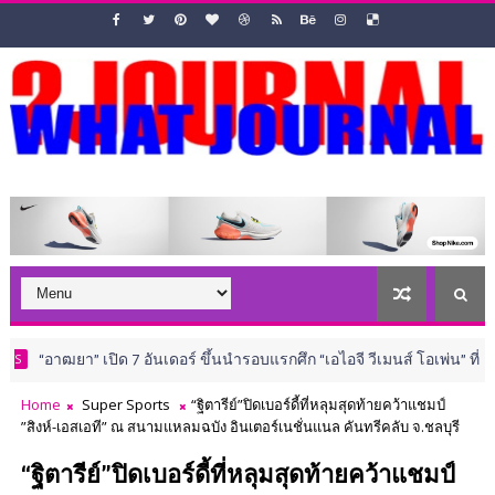
เปิด 7 อันเดอร์ ขึ้นนำรอบแรกศึก “เอไอจี วีเมนส์ โอเพ่น” ที่อังกฤษ
S
Home
Super Sports
“ฐิตารีย์”ปิดเบอร์ดี้ที่หลุมสุดท้ายคว้าแชมป์
”สิงห์-เอสเอที” ณ สนามแหลมฉบัง อินเตอร์เนชั่นแนล คันทรีคลับ จ.ชลบุรี
“ฐิตารีย์”ปิดเบอร์ดี้ที่หลุมสุดท้ายคว้าแชมป์