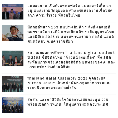
อมตะสยาม เปิดตัวแพลตฟอร์ม อมตะมาร์เก็ต สา
ยมู แหล่งรวมวัตถุมงคล ศาสตร์แห่งความเชื่อโชค
ลาภ ความร่ำรวย ที่แรกในไทย
นักกอล์ฟสาว 109 คนประเดิมศึก ” สิงห์-เอสเอที
นครราชสีมา เลดีส์ แชมเปียนชิพ ” เปิดฤดูกาลไทย
แอลพีจีเอ 2025 ณ สนามพานอรามา กอล์ฟ แอนด์
คันทรีคลับ จ.นครราชสีมา
BDE เผยผลการศึกษา Thailand Digital Outlook
ปี 2568 ชี้ดิจิทัลไทย “ก้าวหน้าต่อเนื่อง” ทั้ง 8มิติ
สะท้อนภาพจริงเศรษฐกิจดิจิทัล ยุคทองของ AI และ
การลดช่องว่างด้านดิจิทัล
Thailand Halal Assembly 2025 จุดกระแส
“Green Halal” เดินหน้าพัฒนาอุตสาหกรรมและ
ระบบนิเวศฮาลาลอย่างยั่งยืน
สกสว. และภาคีวิจัยโชว์ผลงานเด่นกองทุน ววน.
พร้อมเปิดตัว วท.กห. ให้ทุนความมั่นคงประเทศ