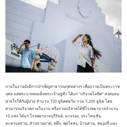
ภายในงานยังมีการบำเพ็ญสาธารณกุศลต่างๆ เพื่อถวายเป็นพระราช
กุศล แด่พระบาทสมเด็จพระเจ้าอยู่หัว ได้แก่ “บริจาคโลหิต” ส่งต่อลม
หายใจให้กับผู้ป่วย จำนวน 720 ยูนิตต่อวัน รวม 7,200 ยูนิต โดย
สามารถบริจาคภายในงาน หรือร่วมบริจาคได้ที่โรงพยาบาลจำนวน
10 แห่ง ได้แก่ โรงพยาบาลบุรีรัมย์, นางรอง, ประโคนชัย,
ละหานทราย, ลำปลายมาศ, สตึก, พุทไธสง, บ้านด่าน, หนองกี่ และ