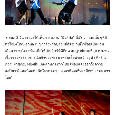
“ตลอด 3 วัน เราจะได้เห็นการแสดง “มิวสิคัล” ที่เกิดจากคนเล็กๆที่มี
หัวใจยิ่งใหญ่ ลูกหลานชาวจังหวัดบุรีรัมย์ที่ร่วมกันฝึกซ้อมเป็นแรม
เดือน อย่างไม่ย่อท้อ เพื่อให้เป็นโชว์ที่ดีที่สุด สมบูรณ์แบบที่สุด ส่งผ่าน
เรื่องราวพระราชกรณียกิจของพระบาทสมเด็จพระเจ้าอยู่หัว ที่สร้าง
ความผาสุกอย่างยั่งยืนแก่พสกนิกรชาวไทย เพื่อแสดงออกถึงความ
จงรักภักดีและน้อมสำนึกในพระมหากรุณาธิคุณที่ทรงมีต่อปวงชนชาว
ไทย”