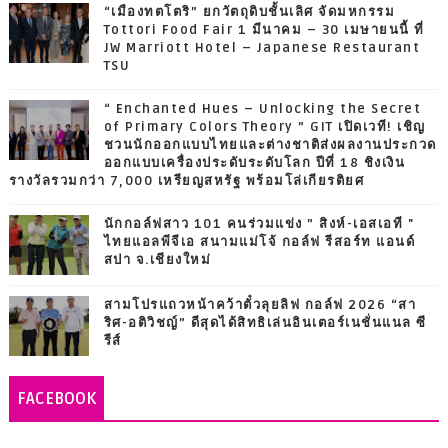
“เมืองทตโตริ” ยกวัตถุดิบชั้นเลิศ จัดมหกรรม
Tottori Food Fair 1 มีนาคม – 30 เมษายนนี้ ที่
JW Marriott Hotel – Japanese Restaurant
TSU
“ Enchanted Hues – Unlocking the Secret
of Primary Colors Theory ” GIT เปิดเวที! เชิญ
ชวนนักออกแบบไทยและต่างชาติส่งผลงานประกวด
ออกแบบเครื่องประดับระดับโลก ปีที่ 18 ชิงเงิน
รางวัลรวมกว่า 7,000 เหรียญสหรัฐ พร้อมโล่เกียรติยศ
นักกอล์ฟสาว 101 คนร่วมแข่ง ” สิงห์-เอสเอที "
ไทยแอลพีจีเอ สนามแม่โจ้ กอล์ฟ รีสอร์ท แอนด์
สปา จ.เชียงใหม่
สามโปรแถวหน้าคว้าตั๋วลุยลิฟ กอล์ฟ 2026 “สา
ริศ-อติวิชญ์” ดีสุดได้สิทธิเล่นอินเตอร์เนชั่นแนล ซี
รีส์
FACEBOOK