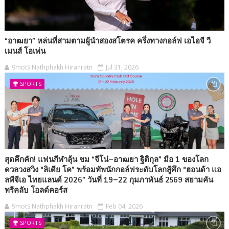
“อาฒยา” หล่นที่สามตามผู้นำสองสโตรค ครึ่งทางกอล์ฟ เอไอจี วี
เมนส์ โอเพ่น
9motS Nathphakh Hiranratn
Jul 31, 2026
SPORTS
สุดคึกคัก! แฟนกีฬาลุ้น ชม “จีโน่–อาฒยา ฐิติกุล” มือ 1 ของโลก
ดวลวงสวิง “ลิเดีย โค” พร้อมทัพนักกอล์ฟระดับโลกสู้ศึก “ฮอนด้า แอ
ลพีจีเอ ไทยแลนด์ 2026” วันที่ 19–22 กุมภาพันธ์ 2569 สยามคัน
ทรีคลับ โอลด์คอร์ส
9motS Nathphakh Hiranratn
Feb 04, 2026
SPORTS