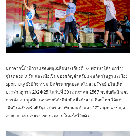
นอกจากนี้ยังมีการแสดงพลุเฉลิมพระเกียรติ 72 พรรษาให้ชมอย่าง
จุใจตลอด 3 วัน และเพื่อเป็นของขวัญสำหรับแฟนกีฬาในฐานะเมือง
Sport City ยังมีกิจกรรมเปิดตัวนักฟุตบอล สโมสรบุรีรัมย์ ยูไนเต็ด
ประจำฤดูกาล 2024/25 ในวันที่ 30 กรกฎาคม 2567 พบกับทัพนักเตะ
ดาวดังแบบฟูลทีม นอกจากนี้ยังมีนักบิดชื่อดังสายเลือดไทย ได้แก่
“ชิพ” นครินทร์ อธิรัฐภูวภัทร์ จากทีมฮอนด้าและ “ตี” อนุภาพ ซามูล
จากยามาฮ่า ตบเท้าเข้าร่วมงานในครั้งนี้อีกด้วย