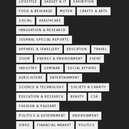
LIFESTYLE
GADGET & IT
EXHIBITION
FOOD & BEVERAGE
MOTOR
CRAFTS & ARTS
SOCIAL
HEALTHCARE
INNOVATION & RESEARCH
JOURNAL SPECIAL REPORTS
APPAREL & JEWELLERY
EDUCATION
TRAVEL
ZOOM
ENERGY & ENVIRONMENT
EVENT
INDUSTRY
SEMINAR
SOCIAL AFFAIRS
AGRICULTURE
ENTERTAINMENT
SCIENCE & TECHNOLOGY
SOCIETY & CHARITY
EDUCATION & RESEARCH
BEAUTY
CSR
FASHION & PAGEANT
POLITICS & GOVERNMENT
ENVIRONMENT
VIDEO
FINANCIAL MARKET
POLITICS