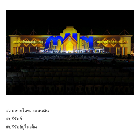
#ลมหายใจของแผ่นดิน
#บุรีรัมย์
#บุรีรัมย์ยูไนเต็ด