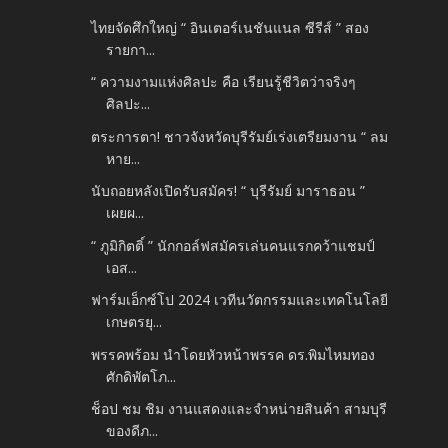
ไทยจัดศึกใหญ่ “ อินเตอร์เนชันแนล ซีรีส์ ” สอง
รายกา...
“ ความงามแห่งศิลปะ คือ เรียนรู้ชีวิตว่าจริงๆ
ศิลปะ...
ตระการตา! ชาวจังหวัดบุรีรัมย์เร่งเตรียมงาน “ ลม
หาย...
นับถอยหลังเปิดรับสมัคร! “ บุรีรัมย์ มาราธอน ”
เผยผ...
“ ภูมิกิตติ์ ” นักกอล์ฟสมัครเล่นคนแรกคว้าแชมป์
เอส...
ฟาร์มเอ็กซ์โป 2024 เวทีนวัตกรรมและเทคโนโลยี
เกษตรยุ...
พรรคพร้อม นำโดยหัวหน้าพรรค ดร.พิมไหมทอง
ศักดิพัตโภ...
ช็อป ชม ชิม งานแสดงและจำหน่ายสินค้า สามบุรี
ของดีภ...