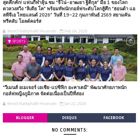
สุดคึกคัก! แฟนกีฬาลุ้น ชม “จีโน่–อาฒยา ฐิติกุล” มือ 1 ของโลก
ดวลวงสวิง “ลิเดีย โค” พร้อมทัพนักกอล์ฟระดับโลกสู้ศึก “ฮอนด้า แอ
ลพีจีเอ ไทยแลนด์ 2026” วันที่ 19–22 กุมภาพันธ์ 2569 สยามคัน
ทรีคลับ โอลด์คอร์ส
9motS Nathphakh Hiranratn
Feb 04, 2026
SPORTS
“วีเมนส์ อเมเจอร์ เอเชีย-แปซิฟิก อะคาเดมี” พัฒนาศักยภาพนัก
กอล์ฟหญิงภูมิภาค จัดต่อเนื่องเป็นปีที่สอง
9motS Nathphakh Hiranratn
Jan 22, 2026
BLOGGER
DISQUS
FACEBOOK
NO COMMENTS: