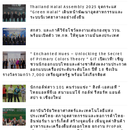
Thailand Halal Assembly 2025 จุดกระแส
“Green Halal” เดินหน้าพัฒนาอุตสาหกรรมและ
ระบบนิเวศฮาลาลอย่างยั่งยืน
สกสว. และภาคีวิจัยโชว์ผลงานเด่นกองทุน ววน.
พร้อมเปิดตัว วท.กห. ให้ทุนความมั่นคงประเทศ
“ Enchanted Hues – Unlocking the Secret
of Primary Colors Theory ” GIT เปิดเวที! เชิญ
ชวนนักออกแบบไทยและต่างชาติส่งผลงานประกวด
ออกแบบเครื่องประดับระดับโลก ปีที่ 18 ชิงเงิน
รางวัลรวมกว่า 7,000 เหรียญสหรัฐ พร้อมโล่เกียรติยศ
นักกอล์ฟสาว 101 คนร่วมแข่ง ” สิงห์-เอสเอที "
ไทยแอลพีจีเอ สนามแม่โจ้ กอล์ฟ รีสอร์ท แอนด์
สปา จ.เชียงใหม่
สถาบันวิจัยวิทยาศาสตร์และเทคโนโลยีแห่ง
ประเทศไทย-สภาอุตสาหกรรมและหอการค้าไทย-
อินฟอร์มา มาร์เก็ตส์ สร้างจุดแข็ง เพิ่มมูลค่าสินค้า
อาหารและเครื่องดื่มส่งออกไทย ยกงาน ProPak