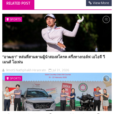
View More
RELATED POST
SPORTS
“อาฒยา” หล่นที่สามตามผู้นำสองสโตรค ครึ่งทางกอล์ฟ เอไอจี วี
เมนส์ โอเพ่น
9motS Nathphakh Hiranratn
Jul 31, 2026
SPORTS