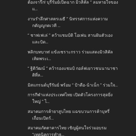
ต้องจารึก! บุรีรัมย์เปิดฉาก มิวสิคัล “ ลมหายใจของ
แ...
งานรำลึกศาสตรเมธี “ นิทรรศการแห่งความ
กตัญญูกตเวที ...
“ ชาฟเฟเล่ ” คว้าแชมป์ดิ โอเพ่น สานฝันตัวเอง
และบิด...
พลิกบทบาท! แข้งเซราะกราว ร่วมแสดงมิวสิคัล
เทิดพระเ...
“ ฐิติวัฒน์ ” คว้ารองแชมป์ กอล์ฟเยาวชนนานาชา
ติที่ล...
มิสแกรนด์บุรีรัมย์ พร้อม “ ป้าตือ-น้าเน็ก ” ร่วมใจ...
การกีฬาแห่งประเทศไทย เปิดตัวโครงการสุดยิ่ง
ใหญ่ “ ไ...
สมาคมการค้ายาสูบไทย แฉขบวนการค้าบุหรี่
เถื่อนเปิดร้...
สมาคมภัตตาคารไทย เชิญผู้สนใจร่วมอบรม
“เทคนิคการทำธ...