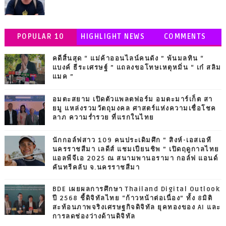
POPULAR 10
HIGHLIGHT NEWS
COMMENTS
คดีสิ้นสุด “ แม่ค้าออนไลน์คนดัง ” พ้นมลทิน “
แบงค์ ธีระเศรษฐ์ ” แถลงขอโทษเหตุหมิ่น “ เก๋ สลิม
แมค ”
อมตะสยาม เปิดตัวแพลตฟอร์ม อมตะมาร์เก็ต สา
ยมู แหล่งรวมวัตถุมงคล ศาสตร์แห่งความเชื่อโชค
ลาภ ความร่ำรวย ที่แรกในไทย
นักกอล์ฟสาว 109 คนประเดิมศึก ” สิงห์-เอสเอที
นครราชสีมา เลดีส์ แชมเปียนชิพ ” เปิดฤดูกาลไทย
แอลพีจีเอ 2025 ณ สนามพานอรามา กอล์ฟ แอนด์
คันทรีคลับ จ.นครราชสีมา
BDE เผยผลการศึกษา Thailand Digital Outlook
ปี 2568 ชี้ดิจิทัลไทย “ก้าวหน้าต่อเนื่อง” ทั้ง 8มิติ
สะท้อนภาพจริงเศรษฐกิจดิจิทัล ยุคทองของ AI และ
การลดช่องว่างด้านดิจิทัล