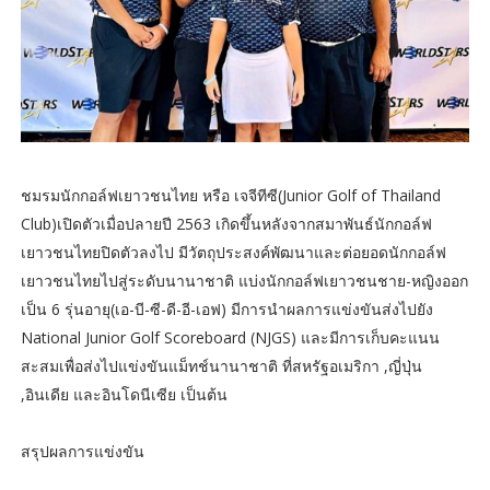
ชมรมนักกอล์ฟเยาวชนไทย หรือ เจจีทีซี(Junior Golf of Thailand
Club)เปิดตัวเมื่อปลายปี 2563 เกิดขึ้นหลังจากสมาพันธ์นักกอล์ฟ
เยาวชนไทยปิดตัวลงไป มีวัตถุประสงค์พัฒนาและต่อยอดนักกอล์ฟ
เยาวชนไทยไปสู่ระดับนานาชาติ แบ่งนักกอล์ฟเยาวชนชาย-หญิงออก
เป็น 6 รุ่นอายุ(เอ-บี-ซี-ดี-อี-เอฟ) มีการนำผลการแข่งขันส่งไปยัง
National Junior Golf Scoreboard (NJGS) และมีการเก็บคะแนน
สะสมเพื่อส่งไปแข่งขันแม็ทช์นานาชาติ ที่สหรัฐอเมริกา ,ญี่ปุ่น
,อินเดีย และอินโดนีเซีย เป็นต้น
สรุปผลการแข่งขัน