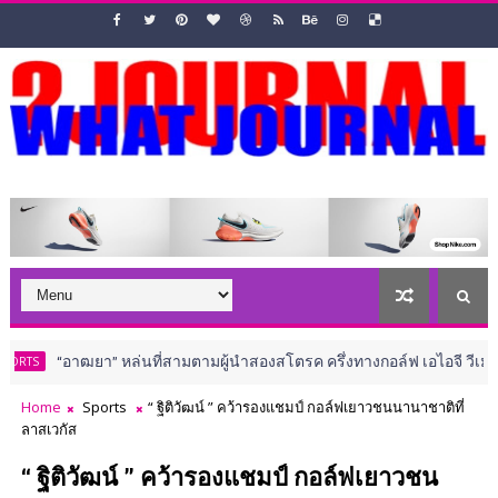
ฒยา” หล่นที่สามตามผู้นำสองสโตรค ครึ่งทางกอล์ฟ เอไอจี วีเมนส์ โอเพ่น
Home
Sports
“ ฐิติวัฒน์ ” คว้ารองแชมป์ กอล์ฟเยาวชนนานาชาติที่
ลาสเวกัส
“ ฐิติวัฒน์ ” คว้ารองแชมป์ กอล์ฟเยาวชน