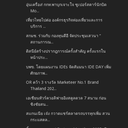
อุ่นเครื่อง! กกท.พาบุกเจาะใจ ซูเปอร์สตาร์นักบิด
Mo...
เที่ยวไทยไปต่อ องค์กรธุรกิจท่องเที่ยวและการ
บริการ ...
สกมช. ร่วมกับ กองทุนดีอี จัดประชุมเสวนา “
สถานการณ...
ดิสนีย์สร้างปรากฎการณ์ครั้งสำคัญ ครั้งแรกใน
หน้าประ...
บพข. โดยแผนงาน IDEs จัดสัมมนา IDE DAY เพิ่ม
ศักยภาพ...
OR คว้า 3 รางวัล Marketeer No.1 Brand
Thailand 202...
เอเชียนทัวร์ควอลิฟายอิงสคูลดวล 7 สนาม ก่อน
ชิงชัยสน...
สแกนเนีย เจ๋ง กวาดแชร์ตลาดรถบรรทุกเพิ่ม สวน
กระแสตล...