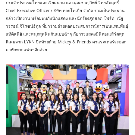
ประจำประเทศไทยและเวียดนาม และคุณชาญวิทย์ วิทยสัมฤทธิ์
Chief Executive Officer บริษัท ทอยโทเปีย จำกัด ร่วมเป็นประธาน
กล่าวเปิดงาน พร้อมพบกับนักแสดง และนักร้องสุดฮอต โฟร์ท- ณัฐ
วรรธน์ จิโรชน์ธิกุล ที่มาร่วมถ่ายทอดประสบการณ์การเป็นแฟนพันธุ์
แท้ดิสนีย์ และสนุกสุดฟินกันแบบฉ่ำๆ กับการแสดงมินิคอนเสิร์ตสุด
พิเศษจาก LYKN ปิดท้ายด้วย Mickey & Friends คาแรคเตอร์จะออก
มาทักทายแฟนๆอีกด้วย