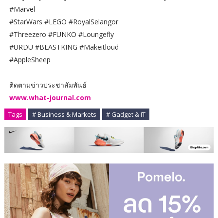
#Marvel
#StarWars #LEGO #RoyalSelangor
#Threezero #FUNKO #Loungefly
#URDU #BEASTKING #Makeitloud
#AppleSheep
ติดตามข่าวประชาสัมพันธ์
www.what-journal.com
Tags
# Business & Markets
# Gadget & IT