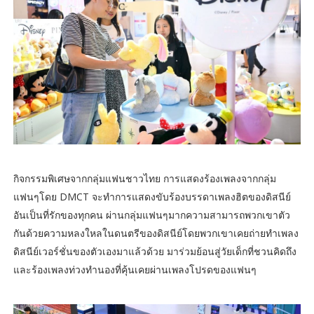
กิจกรรมพิเศษจากกลุ่มแฟนชาวไทย การแสดงร้องเพลงจากกลุ่ม
แฟนๆโดย DMCT จะทำการแสดงขับร้องบรรดาเพลงฮิตของดิสนีย์
อันเป็นที่รักของทุกคน ผ่านกลุ่มแฟนๆมากความสามารถพวกเขาตัว
กันด้วยความหลงใหลในดนตรีของดิสนีย์โดยพวกเขาเคยถ่ายทำเพลง
ดิสนีย์เวอร์ชั่นของตัวเองมาแล้วด้วย มาร่วมย้อนสู่วัยเด็กที่ชวนคิดถึง
และร้องเพลงท่วงทำนองที่คุ้นเคยผ่านเพลงโปรดของแฟนๆ