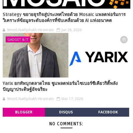
Strategy ขยายธุรกิจสู่ประเทศไทยด้วย Mosaic แพลตฟอร์มการ
วิเคราะห์ข้อมูลระดับองค์กรที่ขับเคลื่อนด้วย AI แห่งอนาคต
9motS Nathphakh Hiranratn
Jun 28, 2026
GADGET & IT
Yarix ยกทัพบุกตลาดไทย ชูแพลตฟอร์มไซเบอร์ซีเคียวริตี้พลัง
ปัญญาประดิษฐ์อัจฉริยะ
9motS Nathphakh Hiranratn
Mar 17, 2026
BLOGGER
DISQUS
FACEBOOK
NO COMMENTS: