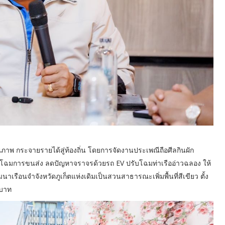
ุณภาพ กระจายรายได้สู่ท้องถิ่น โดยการจัดงานประเพณีถือศีลกินผัก
กโฉมการขนส่ง ลดปัญหาจราจรด้วยรถ EV ปรับโฉมท่าเรืออ่าวฉลอง ให้
ฒนาเรือนจำจังหวัดภูเก็ตแห่งเดิมเป็นสวนสาธารณะเพิ่มพื้นที่สีเขียว ตั้ง
นบาท