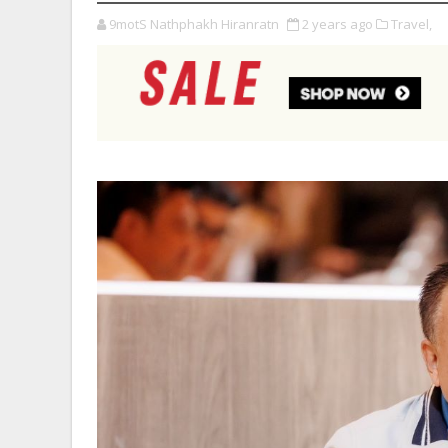
9motS Nathphakh Hiranratn
2 years ago
Travel,