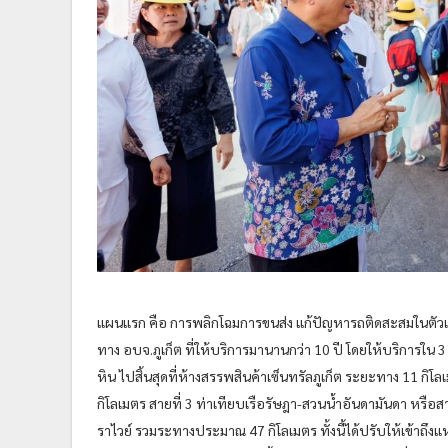
แผนแรก คือ การพลิกโฉมการขนส่ง แก้ปัญหารถติดสะสมในตัวเ
ทาง อบจ.ภูเก็ต ที่ให้บริการมานานกว่า 10 ปี โดยให้บริการใน 3
หิน ไปสิ้นสุดที่ห้างสรรพสินค้าเซ็นทรัลภูเก็ต ระยะทาง 11 กิโ
กิโลเมตร สายที่ 3 ท่าเทียบเรือรัษฎา-สวนน้ำอันดามันดา หรื
ราไวย์ รวมระทางประมาณ 47 กิโลเมตร ทั้งนี้ได้ปรับให้เข้าถึงแหล่