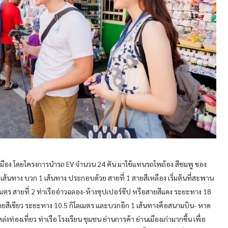
มือง โดยโครงการนำรถ EV จำนวน 24 คัน มาใช้แทนรถโพถ้อง สีชมพู ของ
 เส้นทาง บวก 1 เส้นทาง ประกอบด้วย สายที่ 1 สายสีเหลือง เริ่มต้นที่สะพาน
ลเมตร สายที่ 2 ท่าเรืออ่าวฉลอง-ห้างซุปเปอร์ซีป หรือสายสีแดง ระยะทาง 18
อสายสีเขียว ระยะทาง 10.5 กิโลเมตร และบวกอีก 1 เส้นทางคือสนามบิน- หาด
งท่องเที่ยว ท่าเรือ โรงเรียน ชุมชน ย่านการค้า ย่านเมืองเก่ามากขึ้น เพื่อ