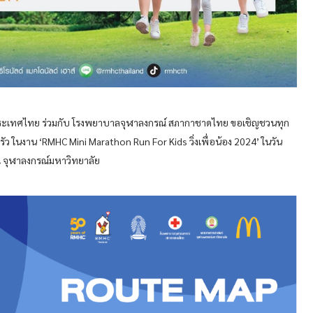
าส์ ประเทศไทย ร่วมกับ โรงพยาบาลจุฬาลงกรณ์ สภากาชาดไทย ขอเชิญชวนทุก
ครัว ในงาน ‘RMHC Mini Marathon Run For Kids วิ่งเพื่อน้อง 2024’ ในวัน
 ณ จุฬาลงกรณ์มหาวิทยาลัย