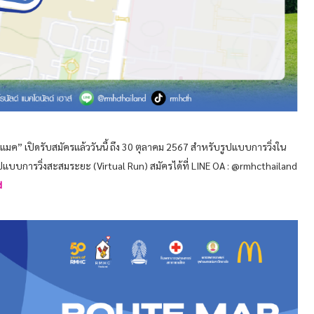
มค” เปิดรับสมัครแล้ววันนี้ ถึง 30 ตุลาคม 2567 สำหรับรูปแบบการวิ่งใน
แบบการวิ่งสะสมระยะ (Virtual Run) สมัครได้ที่ LINE OA : @rmhcthailand
d