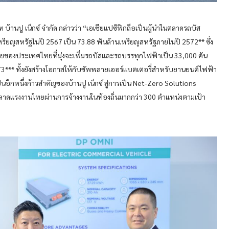
้านปู เน็กซ์ จำกัด กล่าวว่า “เอเชียแปซิฟิกถือเป็นผู้นำในตลาดรถบัส
เหรียญสหรัฐในปี 2567 เป็น 73.88 พันล้านเหรียญสหรัฐภายในปี 2572** ซึ่ง
ายของประเทศไทยที่มุ่งจะเพิ่มรถบัสและรถบรรทุกไฟฟ้าเป็น 33,000 คัน
** ทั้งยังสร้างโอกาสให้กับซัพพลายเออร์แบตเตอรี่สำหรับยานยนต์ไฟฟ้า
นอีกหนึ่งก้าวสำคัญของบ้านปู เน็กซ์ สู่การเป็น Net-Zero Solutions
ริมตลาดแรงงานไทยผ่านการจ้างงานในท้องถิ่นมากกว่า 300 ตำแหน่งตามเป้า