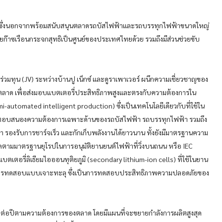
ลบุรี ซึ่งนอกจากพร้อมสนับสนุนตลาดรถบัสไฟฟ้าและรถบรรทุกไฟฟ้าขนาดใหญ่
อยก๊าซเรือนกระจกสุทธิเป็นศูนย์ของประเทศไทยด้วย รวมถึงมีส่วนช่วยขับ
ร่วมทุน (JV) ระหว่างบ้านปู เน็กซ์ และดูราเพาเวอร์ ผนึกความเชี่ยวชาญของ
ใจตลาด เพื่อส่งมอบแบตเตอรี่ประสิทธิภาพสูงและตรงกับความต้องการใน
mi-automated intelligent production) ซึ่งเป็นเทคโนโลยีเดียวกับที่ใช้ใน
ที่ตอบสนองความต้องการเฉพาะด้านของรถบัสไฟฟ้า รถบรรทุกไฟฟ้า รวมถึง
 รองรับการชาร์จเร็ว และกักเก็บพลังงานได้ยาวนาน ทั้งยังมีมาตรฐานความ
หนดตามมาตรฐานยุโรปในการอนุมัติยานยนต์ไฟฟ้าที่วิ่งบนถนน หรือ IEC
ตอรี่ลิเธียมไอออนทุติยภูมิ (secondary lithium-ion cells) ที่ใช้ในยาน
ผ่านการทดสอบแบบเจาะทะลุ ซึ่งเป็นการทดสอบประสิทธิภาพความปลอดภัยของ
ดต่อปีตามความต้องการของตลาด โดยมีแผนที่จะขยายกำลังการผลิตสูงสุด