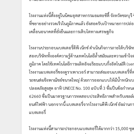
โรงงานแห่งนี้ตั้งอยู่ในนิคมอุตสาหกรรมอมตะซิตี้ จังหวัดช
ที่ขยายอย่างรวดเร็วในภูมิภาคแล้ว ยังสอดรับเป้าหมายการปล่
เคลื่อนอนาคตที่ยั่งยืนและการเติบโตทางเศรษฐกิจ
โรงงานประกอบแบตเตอรี่ดีพี เน็กซ์ ดำเนินกิจการภายใต้บริษัท
สองบริษัททั้งองค์ความรู้ด้านเทคโนโลยีล้ำสมัยและความเข้า
ภูมิภาค โดยใช้เทคโนโลยีการผลิตอัจฉริยะแบบกึ่งอัตโนมัติ (se
โรงงานแบตเตอรี่ของดูราเพาเวอร์ สามารถส่งมอบแบตเตอรี่
รถขนส่งเชิงพาณิชย์ขนาดใหญ่ ด้วยการออกแบบให้มีน้ำหนักเบา
ปลอดภัยสูงสุด อาทิ UNECE No. 100 ฉบับที่ 3 ซึ่งเป็นข้อกำ
62660 ซึ่งเป็นมาตรฐานการทดสอบประสิทธิภาพสำหรับเซลล์แบตเ
ยนต์ไฟฟ้า นอกจากนี้ แบตเตอรี่จากโรงงานดีพี เน็กซ์ ยัง
แบตเตอรี่
โรงงานแห่งนี้สามารถประกอบแบตเตอรี่ได้มากกว่า 15,000 ชุ