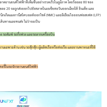
าดยานยนต์ไฟฟ้าที่เพิ่มขึ้นอย่างรวดเร็วในภูมิภาค โดยร้อยละ 80 ของ
ยละ 20 จะถูกส่งออกไปยังตลาดในเอเชียตะวันออกเฉียงใต้ อินเดีย และ
ิเธียมนิกเกิลแมงกานีสโคบอลต์ออกไซด์ (NMC) และลิเธียมไอออนฟอสเฟต (LFP)
นทางและขนส่ง ไม่ว่าจะเป็น
 รถดัมพ์ รถกึ่งพ่วง และรถลากเครื่องบิน
ฉพาะด้าน เช่น รถตุ๊กตุ๊ก ผู้ผลิตเรือหรือต่อเรือ และยานพาหนะที่ใช้
อรี่ในรถจักรยานยนต์ไฟฟ้า