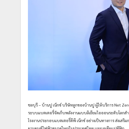
ชลบุรี – บ้านปู เน็กซ์ บริษัทลูกของบ้านปู ผู้ให้บริการ Net Ze
ระบบแบตเตอรี่จัดเก็บพลังงานแบบลิเธียมไอออนระดับโลกสำห
โรงงานประกอบแบตเตอรี่ดีพี เน็กซ์ อย่างเป็นทางการ ส่งเส
ยานยนต์ไฟฟ้าขนาดใหญ่ในประเทศไทย และเอเชียแปซิฟิก