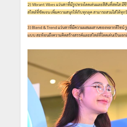
2) Vibrant Vibes แว่นตาที่มีรูปทรงโดดเด่นและสีสันที่สดใส มีชี
สไตล์ที่ชัดเจน เพิ่มความสนุกให้กับทุกลุค สามารถสวมใส่ได้ทุ
3) Blend & Trend แว่นตาที่มีความผสมผสานของหลากดีไซน์ รู
แบบ สะท้อนถึงความคิดสร้างสรรค์และสไตล์ที่โดดเด่นเป็นเอก