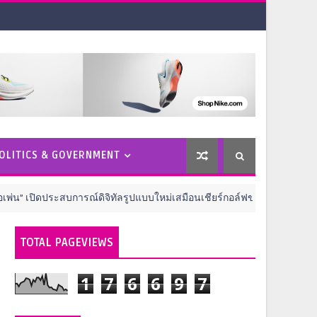
OLITICS & GOVERNMENT
ระสบการณ์ดิจิทัลรูปแบบใหม่เสมือนเชียร์กอล์ฟขอบสนาม
SUPER
TOTAL PAGEVIEWS
1
7
6
6
9
7