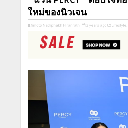
ใหม่ของนิวเจน
9motS Nathphakh Hiranratn
2 years ago
Lifestyle,