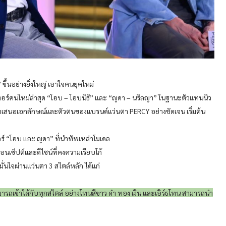
ึ้นอย่างยิ่งใหญ่ เอาใจคนยุคใหม่
เตอร์คนใหม่ล่าสุด “โอบ – โอบนิธิ” และ “ญดา – นริลญา” ในฐานะตัวแทนนิว
นำเสนอเอกลักษณ์และตัวตนของแบรนด์แว่นตา PERCY อย่างชัดเจน เริ่มต้น
ร์ “โอบ และ ญดา” ที่นำทัพเหล่าโมเดล
นเซ็ปต์และดีไซน์ที่คงความเรียบโก้
นใจผ่านแว่นตา 3 สไตล์หลัก ได้แก่
มารถเข้าได้กับทุกสไตล์ อย่างโทนสีขาว ดำ ทอง เงิน และเอิร์ธโทน สามารถนำ