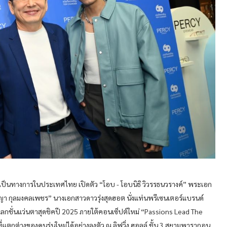
ป็นทางการในประเทศไทย เปิดตัว “โอบ - โอบนิธิ วิวรรธนวรางค์” พระเอก
ญา กุลมงคลเพชร” นางเอกสาวดาวรุ่งสุดฮอต นั่งแท่นพรีเซนเตอร์แบรนด์
ชั่นแว่นตาสุดชิคปี 2025 ภายใต้คอนเซ็ปต์ใหม่ “Passions Lead The
่แตกต่างของคนรุ่นใหม่ได้อย่างลงตัว ณ ลิฟวิ่ง ฮอลล์ ชั้น 3 สยามพารากอน