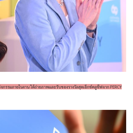
ุกกิจกรรมภายในงาน ได้ถ่ายภาพและรับของรางวัลสุดเอ็กซ์คลูซีฟจาก PERCY