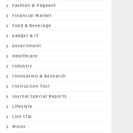
Fashion & Pageant
Financial Market
Food & Beverage
Gadget & IT
Government
Healthcare
Industry
Innovation & Research
Instruction Tool
Journal Special Reports
Lifestyle
Live Clip
Motor