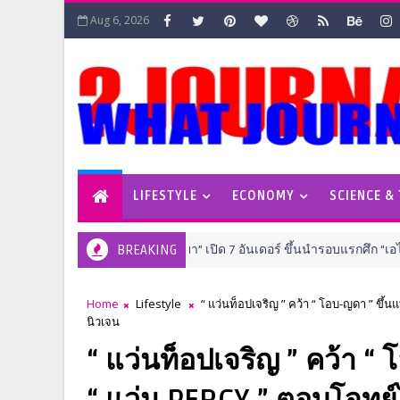
Aug 6, 2026
LIFESTYLE
ECONOMY
SCIENCE &
“อาฒยา” เปิด 7 อันเดอร์ ขึ้นนำรอบแรกศึก “เอไอจี วีเมนส์ โอเพ่
BREAKING
UPER SPORTS
Home
Lifestyle
“ แว่นท็อปเจริญ ” คว้า “ โอบ-ญดา ” ขึ้
นิวเจน
“ แว่นท็อปเจริญ ” คว้า “
“ แว่น PERCY ” ตอบโจทย