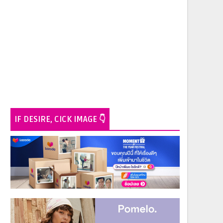
IF DESIRE, CICK IMAGE 👇