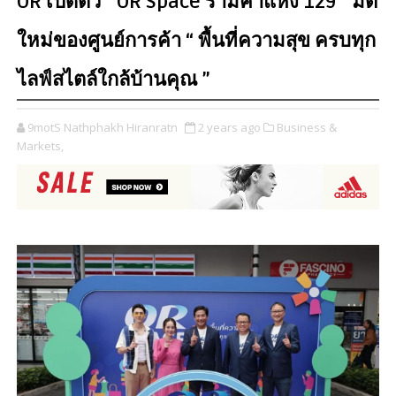
OR เปิดตัว " OR Space รามคำแหง 129 " มิติ
ใหม่ของศูนย์การค้า “ พื้นที่ความสุข ครบทุก
ไลฟ์สไตล์ใกล้บ้านคุณ ”
9motS Nathphakh Hiranratn
2 years ago
Business &
Markets,