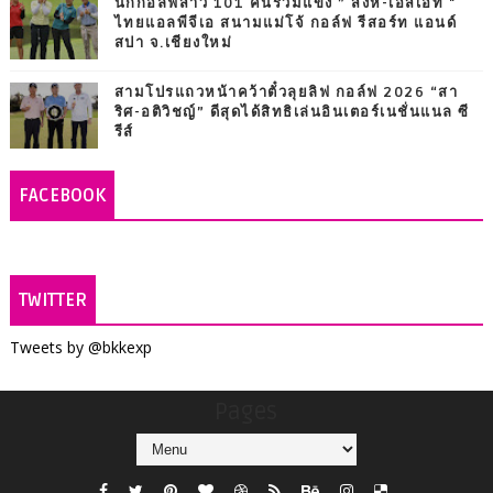
นักกอล์ฟสาว 101 คนร่วมแข่ง ” สิงห์-เอสเอที "
ไทยแอลพีจีเอ สนามแม่โจ้ กอล์ฟ รีสอร์ท แอนด์
สปา จ.เชียงใหม่
สามโปรแถวหน้าคว้าตั๋วลุยลิฟ กอล์ฟ 2026 “สา
ริศ-อติวิชญ์” ดีสุดได้สิทธิเล่นอินเตอร์เนชั่นแนล ซี
รีส์
FACEBOOK
TWITTER
Tweets by @bkkexp
Pages