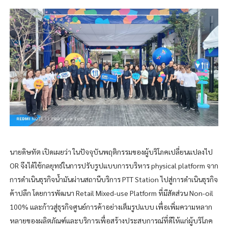
นายดิษทัต เปิดเผยว่า ในปัจจุบันพฤติกรรมของผู้บริโภคเปลี่ยนแปลงไป
OR จึงได้ใช้กลยุทธ์ในการปรับรูปแบบการบริหาร physical platform จาก
การดำเนินธุรกิจน้ำมันผ่านสถานีบริการ PTT Station ไปสู่การดำเนินธุรกิจ
ค้าปลีก โดยการพัฒนา Retail Mixed-use Platform ที่มีสัดส่วน Non-oil
100% และก้าวสู่ธุรกิจศูนย์การค้าอย่างเต็มรูปแบบ เพื่อเพิ่มความหลาก
หลายของผลิตภัณฑ์และบริการเพื่อสร้างประสบการณ์ที่ดีให้แก่ผู้บริโภค