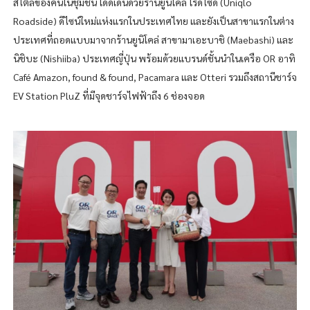
สไตล์ของคนในชุมชน โดดเด่นด้วยร้านยูนิโคล่ โรดไซด์ (Uniqlo
Roadside) ดีไซน์ใหม่แห่งแรกในประเทศไทย และยังเป็นสาขาแรกในต่าง
ประเทศที่ถอดแบบมาจากร้านยูนิโคล่ สาขามาเอะบาชิ (Maebashi) และ
นิชิบะ (Nishiiba) ประเทศญี่ปุ่น พร้อมด้วยแบรนด์ชั้นนำในเครือ OR อาทิ
Café Amazon, found & found, Pacamara และ Otteri รวมถึงสถานีชาร์จ
EV Station PluZ ที่มีจุดชาร์จไฟฟ้าถึง 6 ช่องจอด