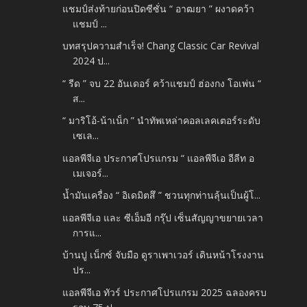
แชมป์ส่งท้ายก่อนปิดซีซั่น “ อาฒยา ” ผงาดคว้า
แชมป์ ...
บทสรุปความสำเร็จ! Chang Classic Car Revival
2024 ป...
“ รีด ” จบ 22 อันเดอร์ คว้าแชมป์ ฮ่องกง โอเพ่น “
ส...
“ มาริโอ้-น้าเน็ก ” นำทัพเหล่าคอลเลคเตอร์ระดับ
เซเล...
แอลพีจีเอ ประกาศโปรแกรม “ แอลพีจีเอ อีลีท อ
เมเจอร์...
น้ำมันเครื่อง “ อิเดมิตสึ ” ชวนทุกท่านลุ้นเป็นผู้โ...
แอลพีจีเอ และ ซีเอ็มอี กรุ๊ป เซ็นสัญญาขยายเวลา
การแ...
บ้านปู เน็กซ์ จับมือ ดูราเพาเวอร์ เดินหน้าโรงงาน
ปร...
แอลพีจีเอ ทัวร์ ประกาศโปรแกรม 2025 ฉลองครบ