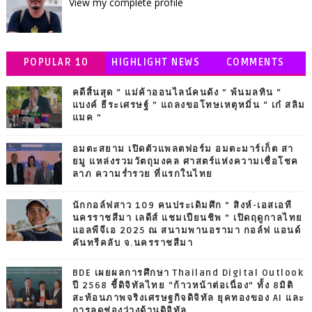
View my complete profile
POPULAR 10
HIGHLIGHT NEWS
COMMENTS
คดีสิ้นสุด “ แม่ค้าออนไลน์คนดัง ” พ้นมลทิน “
แบงค์ ธีระเศรษฐ์ ” แถลงขอโทษเหตุหมิ่น “ เก๋ สลิม
แมค ”
อมตะสยาม เปิดตัวแพลตฟอร์ม อมตะมาร์เก็ต สา
ยมู แหล่งรวมวัตถุมงคล ศาสตร์แห่งความเชื่อโชค
ลาภ ความร่ำรวย ที่แรกในไทย
นักกอล์ฟสาว 109 คนประเดิมศึก ” สิงห์-เอสเอที
นครราชสีมา เลดีส์ แชมเปียนชิพ ” เปิดฤดูกาลไทย
แอลพีจีเอ 2025 ณ สนามพานอรามา กอล์ฟ แอนด์
คันทรีคลับ จ.นครราชสีมา
BDE เผยผลการศึกษา Thailand Digital Outlook
ปี 2568 ชี้ดิจิทัลไทย “ก้าวหน้าต่อเนื่อง” ทั้ง 8มิติ
สะท้อนภาพจริงเศรษฐกิจดิจิทัล ยุคทองของ AI และ
การลดช่องว่างด้านดิจิทัล