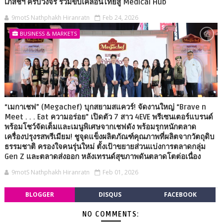
เภสัชฯ ครบวงจร ร่วมขับเคลื่อนไทยสู่ Medical Hub
9motS Nathphakh Hiranratn
Feb 24, 2026
BUSINESS & MARKETS
“เมกาเชฟ” (Megachef) บุกสยามสแควร์! จัดงานใหญ่ “Brave n
Meet . . . Eat ความอร่อย” เปิดตัว 7 สาว 4EVE พรีเซนเตอร์แบรนด์
พร้อมโชว์จัดเต็มและเมนูพิเศษจากเชฟดัง พร้อมรุกหนักตลาด
เครื่องปรุงรสพรีเมียม! ชูจุดแข็งผลิตภัณฑ์คุณภาพที่ผลิตจากวัตถุดิบ
ธรรมชาติ ครองใจคนรุ่นใหม่ ตั้งเป้าขยายส่วนแบ่งการตลาดกลุ่ม
Gen Z และตลาดส่งออก หลังเทรนด์สุขภาพดันตลาดโตต่อเนื่อง
9motS Nathphakh Hiranratn
Feb 01, 2026
BLOGGER
DISQUS
FACEBOOK
NO COMMENTS: