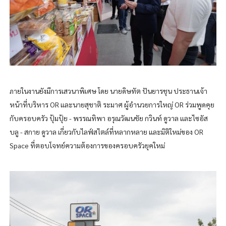
ภายในงานยังมีการเสวนาพิเศษ โดย นายดิษทัต ปันยารชุน ประธานเจ้า
หน้าที่บริหาร OR และนายสุชาติ ระมาศ ผู้อำนวยการใหญ่ OR ร่วมพูดคุย
กับครอบครัว ปุ้มปุ้ย - พรรณทิพา อรุณวัฒนชัย กวินท์ ดูวาล และไซอัส
บลู - สกาย ดูวาล เกี่ยวกับไลฟ์สไตล์ที่หลากหลาย และมิติใหม่ของ OR
Space ที่ตอบโจทย์ความต้องการของครอบครัวยุคใหม่