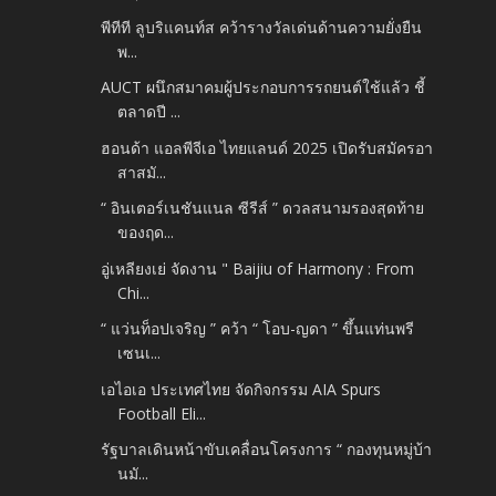
พีทีที ลูบริแคนท์ส คว้ารางวัลเด่นด้านความยั่งยืน
พ...
AUCT ผนึกสมาคมผู้ประกอบการรถยนต์ใช้แล้ว ชี้
ตลาดปี ...
ฮอนด้า แอลพีจีเอ ไทยแลนด์ 2025 เปิดรับสมัครอา
สาสมั...
“ อินเตอร์เนชันแนล ซีรีส์ ” ดวลสนามรองสุดท้าย
ของฤด...
อู่เหลียงเย่ จัดงาน " Baijiu of Harmony : From
Chi...
“ แว่นท็อปเจริญ ” คว้า “ โอบ-ญดา ” ขึ้นแท่นพรี
เซนเ...
เอไอเอ ประเทศไทย จัดกิจกรรม AIA Spurs
Football Eli...
รัฐบาลเดินหน้าขับเคลื่อนโครงการ “ กองทุนหมู่บ้า
นมั...