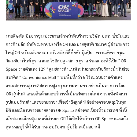
นายดิษทัต ปันยารชุน ประธานเจ้าหน้าที่บริหาร บริษัท ปตท. น้ำมันและ
การค้าปลีก จำกัด (มหาชน) หรือ OR และนายสุชาติ ระมาศ ผู้อำนวยการ
ใหญ่ OR พร้อมด้วยครอบครัวเซลิบริตี้ชื่อดัง ปุ้มปุ้ย - พรรณทิพา อรุณ
วัฒนชัย กวินท์ ดูวาล และ ไซอัสบลู - สกาย ดูวาล ร่วมฉลองพิธีเปิด " OR
Space รามคำแหง 129 " ศูนย์การค้าแนวใหม่นอกสถานีบริการน้ำมันด้วย
แนวคิด “ Convenience Mall ” บนพื้นที่กว่า 5 ไร่ ณ ถนนรามคำแหง
แขวงสะพานสูง เขตสะพานสูง กรุงเทพมหานคร อย่างเป็นทางการ โดย
OR มุ่งมั่นนำเสนอสินค้าและบริการที่เป็นนวัตกรรมใหม่ ๆ รวมทั้งพัฒนา
รูปแบบร้านค้าและขยายสาขาเพื่อเข้าถึงลูกค้าได้อย่างครอบคลุมในทุก
มิติ และมีแผนการขยายสาขา OR Space อย่างต่อเนื่องทั่วประเทศ ทั้งนี้
เมื่อปลายเดือนตุลาคมที่ผ่านมา OR ได้เปิดให้บริการ OR Space เณรแก้ว
สุพรรณบุรี ซึ่งได้รับการตอบรับจากผู้บริโภคเป็นอย่างดี