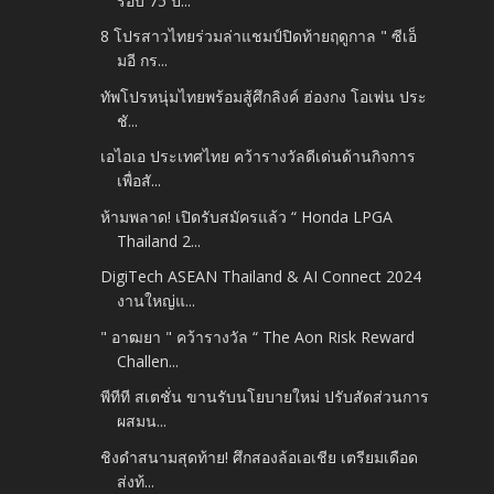
รอบ 75 ป...
8 โปรสาวไทยร่วมล่าแชมป์ปิดท้ายฤดูกาล " ซีเอ็
มอี กร...
ทัพโปรหนุ่มไทยพร้อมสู้ศึกลิงค์ ฮ่องกง โอเพ่น ประ
ชั...
เอไอเอ ประเทศไทย คว้ารางวัลดีเด่นด้านกิจการ
เพื่อสั...
ห้ามพลาด! เปิดรับสมัครแล้ว “ Honda LPGA
Thailand 2...
DigiTech ASEAN Thailand & AI Connect 2024
งานใหญ่แ...
" อาฒยา " คว้ารางวัล “ The Aon Risk Reward
Challen...
พีทีที สเตชั่น ขานรับนโยบายใหม่ ปรับสัดส่วนการ
ผสมน...
ชิงดำสนามสุดท้าย! ศึกสองล้อเอเชีย เตรียมเดือด
ส่งท้...