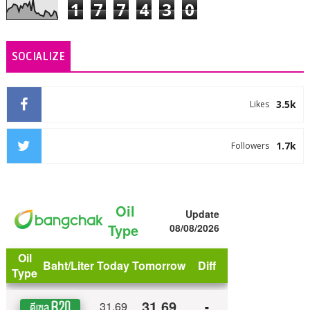
1
7
7
4
3
0
SOCIALIZE
3.5k
Likes
1.7k
Followers